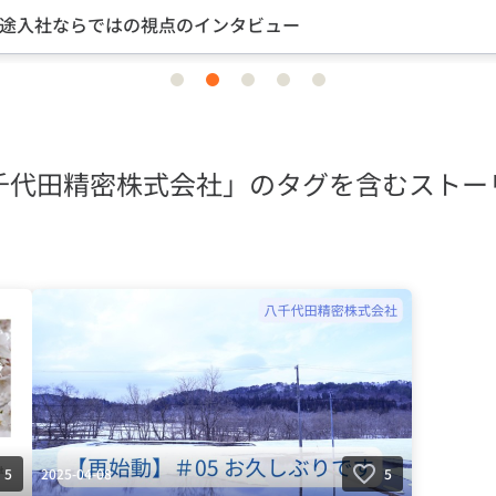
途入社ならではの視点のインタビュー
item
item
item
item
item
0
1
2
3
4
千代田精密株式会社」のタグを含むストー
2025-04-08
5
5