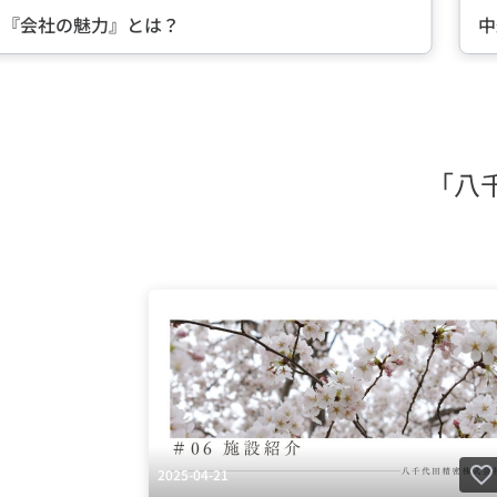
る『会社の魅力』とは？
中
Item
2
of
5
「八
2025-04-21