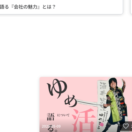
る『会社の魅力』とは？
中
Item
2
of
5
2025-05-09