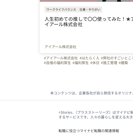
ワークライフバランス
仕事・やりがい
人生初めての推しで〇〇使ってみた！★
イアール株式会社
アイアール株式会社
#アイアール株式会社
#はたらく人
#弊社のすごいとこ
#自慢の福利厚生
#福利厚生
#休日
#施工管理
#建築
#土木
#ものづくり
#モチベーションアップ
#推し活
#推し活休暇
#ペット休暇
#ビジョン
#アイアール
#選べる面接官
#休日の過ごし方
#ワークライフバラン
#愛知県
#東海オンエア
#ゆめまる
#岡崎市
#採用担当
#ホワイト企業
#未経験歓迎
#建設業
#施工管理アシスタント
#事務
#東京都
#神奈川県
本コンテンツは、企業各社が自ら発信するオリジナ
#大阪府
#福岡県
#宮城県
#広島県
+Stories.（プラスストーリーズ）はマ
するサービスです。人々の暮らしを変える大
転職に役立つマイナビ転職の関連情報