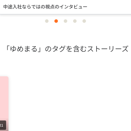
途入社ならではの視点のインタビュー
item
item
item
item
item
0
1
2
3
4
「ゆめまる」のタグを含むストーリーズ
21