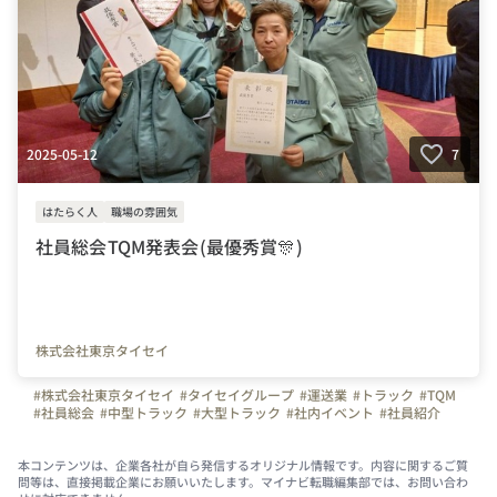
2025-05-12
7
はたらく人
職場の雰囲気
社員総会TQM発表会(最優秀賞🎊)
株式会社東京タイセイ
#株式会社東京タイセイ
#タイセイグループ
#運送業
#トラック
#TQM
#社員総会
#中型トラック
#大型トラック
#社内イベント
#社員紹介
本コンテンツは、企業各社が自ら発信するオリジナル情報です。内容に関するご質
問等は、直接掲載企業にお願いいたします。マイナビ転職編集部では、お問い合わ