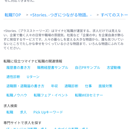
せに対応できません。
転職TOP
+Stories. -つぎにつながる物語。-
すべてのストー
>
>
+Stories.（プラスストーリーズ）はマイナビ転職が運営する、求人だけでは見えな
い、企業で働く人々の日常や職場の雰囲気、社風など「企業の中」を企業自身が飾ら
ずに発信するサービスです。人々の暮らしを変える大きな物語から、誰も気づいてい
ないところでたしかな幸せをつくっている小さな物語まで、いろんな物語にふれてみ
てください。
転職に役立つマイナビ転職の関連情報
履歴書の書き方
職務経歴書サンプル
自己PRサンプル
志望動機
適性診断
Uターン
退職願・退職届の書き方
年収
適職診断
仕事
面接対策
転職ノウハウ
転職フェア・イベント
転職WEBセミナー
求人検索
転職
求人
Pick Upキーワード
専門サイトで求人を探す
IT・エンジニア転職・求人
ものづくり転職・求人