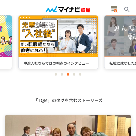
インタビュー
転職に成功した先輩たちのインタビュー
＋S
item
item
item
item
item
0
1
2
3
4
Item
3
of
5
「TQM」のタグを含むストーリーズ