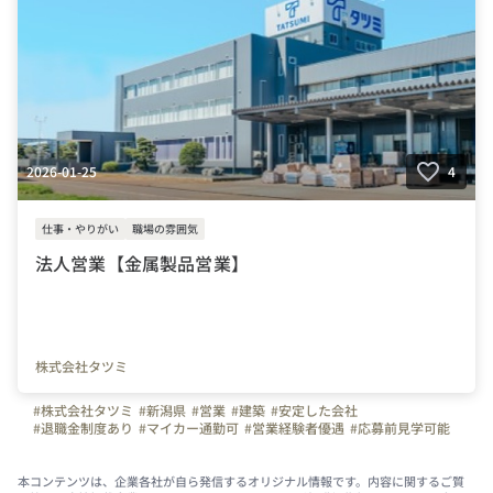
2026-01-25
4
仕事・やりがい
職場の雰囲気
法人営業【金属製品営業】
株式会社タツミ
#株式会社タツミ
#新潟県
#営業
#建築
#安定した会社
#退職金制度あり
#マイカー通勤可
#営業経験者優遇
#応募前見学可能
#正社員
#未経験者可能
#木造
#金物
#住宅
#インタビュー
本コンテンツは、企業各社が自ら発信するオリジナル情報です。内容に関するご質