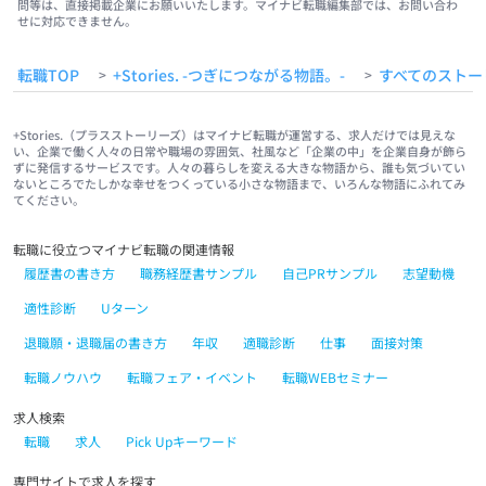
問等は、直接掲載企業にお願いいたします。マイナビ転職編集部では、お問い合わ
せに対応できません。
転職TOP
+Stories. -つぎにつながる物語。-
すべてのストー
>
>
+Stories.（プラスストーリーズ）はマイナビ転職が運営する、求人だけでは見えな
い、企業で働く人々の日常や職場の雰囲気、社風など「企業の中」を企業自身が飾ら
ずに発信するサービスです。人々の暮らしを変える大きな物語から、誰も気づいてい
ないところでたしかな幸せをつくっている小さな物語まで、いろんな物語にふれてみ
てください。
転職に役立つマイナビ転職の関連情報
履歴書の書き方
職務経歴書サンプル
自己PRサンプル
志望動機
適性診断
Uターン
退職願・退職届の書き方
年収
適職診断
仕事
面接対策
転職ノウハウ
転職フェア・イベント
転職WEBセミナー
求人検索
転職
求人
Pick Upキーワード
専門サイトで求人を探す