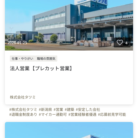
2026-01-25
4
仕事・やりがい
職場の雰囲気
法人営業【プレカット営業】
株式会社タツミ
#株式会社タツミ
#新潟県
#営業
#建築
#安定した会社
#退職金制度あり
#マイカー通勤可
#営業経験者優遇
#応募前見学可能
#正社員
#未経験者可能
#木造
#金物
#住宅
#インタビュー