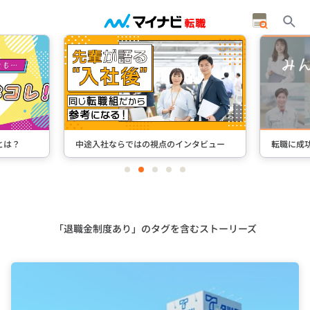
とは？
中途入社ならではの視点のインタビュー
転職に成
item
item
item
item
item
0
1
2
3
4
Item
2
of
5
「退職金制度あり」のタグを含むストーリーズ