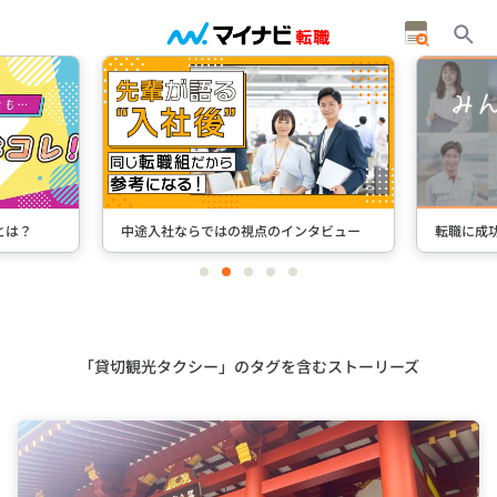
とは？
中途入社ならではの視点のインタビュー
転職に成
item
item
item
item
item
0
1
2
3
4
Item
2
of
5
「貸切観光タクシー」のタグを含むストーリーズ