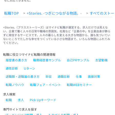
せに対応できません。
転職TOP
+Stories. -つぎにつながる物語。-
すべてのストー
>
>
+Stories.（プラスストーリーズ）はマイナビ転職が運営する、求人だけでは見えな
い、企業で働く人々の日常や職場の雰囲気、社風など「企業の中」を企業自身が飾ら
ずに発信するサービスです。人々の暮らしを変える大きな物語から、誰も気づいてい
ないところでたしかな幸せをつくっている小さな物語まで、いろんな物語にふれてみ
てください。
転職に役立つマイナビ転職の関連情報
履歴書の書き方
職務経歴書サンプル
自己PRサンプル
志望動機
適性診断
Uターン
退職願・退職届の書き方
年収
適職診断
仕事
面接対策
転職ノウハウ
転職フェア・イベント
転職WEBセミナー
求人検索
転職
求人
Pick Upキーワード
専門サイトで求人を探す
IT・エンジニア転職・求人
ものづくり転職・求人