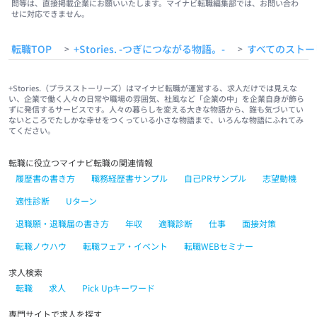
問等は、直接掲載企業にお願いいたします。マイナビ転職編集部では、お問い合わ
せに対応できません。
転職TOP
+Stories. -つぎにつながる物語。-
すべてのストー
>
>
+Stories.（プラスストーリーズ）はマイナビ転職が運営する、求人だけでは見えな
い、企業で働く人々の日常や職場の雰囲気、社風など「企業の中」を企業自身が飾ら
ずに発信するサービスです。人々の暮らしを変える大きな物語から、誰も気づいてい
ないところでたしかな幸せをつくっている小さな物語まで、いろんな物語にふれてみ
てください。
転職に役立つマイナビ転職の関連情報
履歴書の書き方
職務経歴書サンプル
自己PRサンプル
志望動機
適性診断
Uターン
退職願・退職届の書き方
年収
適職診断
仕事
面接対策
転職ノウハウ
転職フェア・イベント
転職WEBセミナー
求人検索
転職
求人
Pick Upキーワード
専門サイトで求人を探す