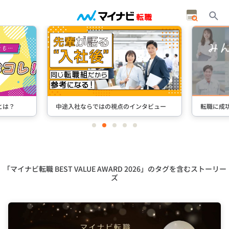
とは？
中途入社ならではの視点のインタビュー
転職に成
item
item
item
item
item
0
1
2
3
4
Item
2
of
5
「マイナビ転職 BEST VALUE AWARD 2026」のタグを含むストーリー
ズ