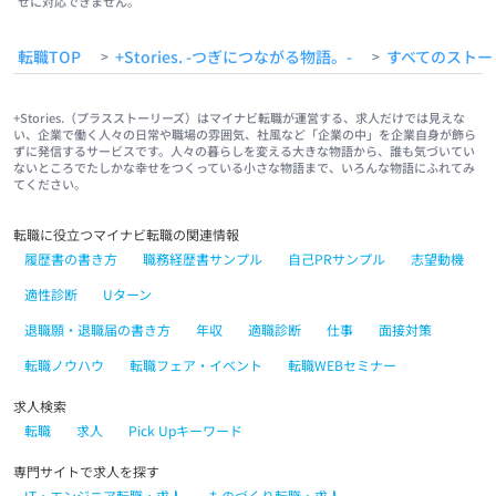
せに対応できません。
転職TOP
+Stories. -つぎにつながる物語。-
すべてのストー
>
>
+Stories.（プラスストーリーズ）はマイナビ転職が運営する、求人だけでは見えな
い、企業で働く人々の日常や職場の雰囲気、社風など「企業の中」を企業自身が飾ら
ずに発信するサービスです。人々の暮らしを変える大きな物語から、誰も気づいてい
ないところでたしかな幸せをつくっている小さな物語まで、いろんな物語にふれてみ
てください。
転職に役立つマイナビ転職の関連情報
履歴書の書き方
職務経歴書サンプル
自己PRサンプル
志望動機
適性診断
Uターン
退職願・退職届の書き方
年収
適職診断
仕事
面接対策
転職ノウハウ
転職フェア・イベント
転職WEBセミナー
求人検索
転職
求人
Pick Upキーワード
専門サイトで求人を探す
IT・エンジニア転職・求人
ものづくり転職・求人