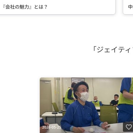
る『会社の魅力』とは？
中
Item
2
of
5
「ジェイティ
2026-05-25