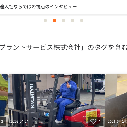
途入社ならではの視点のインタビュー
item
item
item
item
item
0
1
2
3
4
プラントサービス株式会社」のタグを含
2026-04-24
2026-04-14
3
4