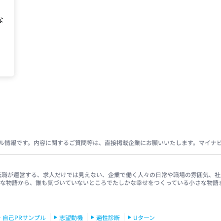
な
ト
ル情報です。内容に関するご質問等は、直接掲載企業にお願いいたします。マイナ
イナビ転職が運営する、求人だけでは見えない、企業で働く人々の日常や職場の雰囲気
きな物語から、誰も気づいていないところでたしかな幸せをつくっている小さな物語
自己PRサンプル
志望動機
適性診断
Uターン