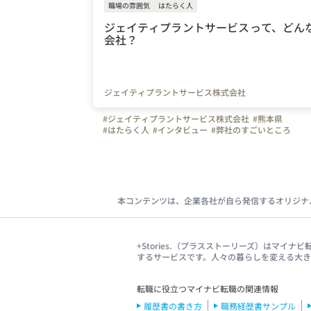
職場の雰囲気
はたらく人
ジェイティプラントサービスって、どん
会社？
ジェイティプラントサービス株式会社
#ジェイティプラントサービス株式会社
#熊本県
#はたらく人
#インタビュー
#弊社のすごいところ
#オフィスを紹介します
#自慢の福利厚生
#ビジョン
#1日の流れ
#写真で伝える会社の雰囲気
#社内イベン
#社員紹介
#面接担当の素顔
#やりがいを感じる瞬間
#採用担当
#JTグループ
#仕事内容
#職場の雰囲気
#会社の紹介
本コンテンツは、企業各社が自ら発信するオリジナ
+Stories.（プラスストーリーズ）はマ
するサービスです。人々の暮らしを変える大
転職に役立つマイナビ転職の関連情報
履歴書の書き方
職務経歴書サンプル