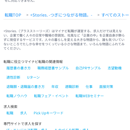
せに対応できません。
転職TOP
+Stories. -つぎにつながる物語。-
すべてのストー
>
>
+Stories.（プラスストーリーズ）はマイナビ転職が運営する、求人だけでは見えな
い、企業で働く人々の日常や職場の雰囲気、社風など「企業の中」を企業自身が飾ら
ずに発信するサービスです。人々の暮らしを変える大きな物語から、誰も気づいてい
ないところでたしかな幸せをつくっている小さな物語まで、いろんな物語にふれてみ
てください。
転職に役立つマイナビ転職の関連情報
履歴書の書き方
職務経歴書サンプル
自己PRサンプル
志望動機
適性診断
Uターン
退職願・退職届の書き方
年収
適職診断
仕事
面接対策
転職ノウハウ
転職フェア・イベント
転職WEBセミナー
求人検索
転職
求人
Pick Upキーワード
専門サイトで求人を探す
IT・エンジニア転職・求人
ものづくり転職・求人