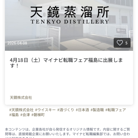
2026-04-08
5
4月18日（土）マイナビ転職フェア福島に出展しま
す！
天鏡株式会社
#天鏡株式会社
#ウイスキー
#酒づくり
#日本酒
#製造職
#転職フェア
#福島
#会津
#磐梯町
本コンテンツは、企業各社が自ら発信するオリジナル情報です。内容に関するご質
問等は、直接掲載企業にお願いいたします。マイナビ転職編集部では、お問い合わ