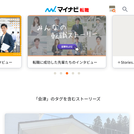
タビュー
転職に成功した先輩たちのインタビュー
＋Stori
item
item
item
item
item
0
1
2
3
4
Item
3
of
5
「会津」のタグを含むストーリーズ