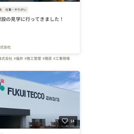
気
仕事・やりがい
架設の見学に行ってきました！
式会社
株式会社
#福井
#施工管理
#橋梁
#工事現場
14