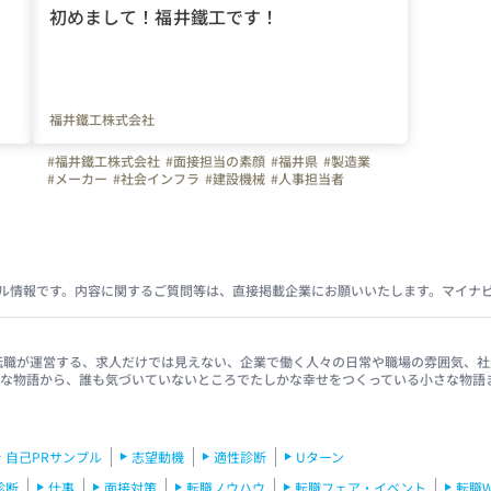
初めまして！福井鐵工です！
福井鐵工株式会社
#福井鐵工株式会社
#面接担当の素顔
#福井県
#製造業
#メーカー
#社会インフラ
#建設機械
#人事担当者
ル情報です。内容に関するご質問等は、直接掲載企業にお願いいたします。マイナ
イナビ転職が運営する、求人だけでは見えない、企業で働く人々の日常や職場の雰囲気
きな物語から、誰も気づいていないところでたしかな幸せをつくっている小さな物語
自己PRサンプル
志望動機
適性診断
Uターン
診断
仕事
面接対策
転職ノウハウ
転職フェア・イベント
転職