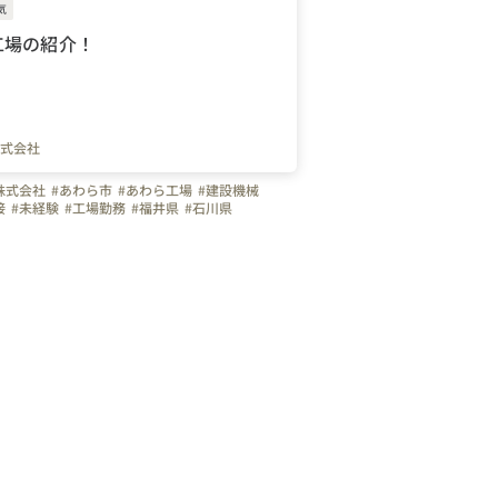
気
工場の紹介！
式会社
株式会社
#あわら市
#あわら工場
#建設機械
接
#未経験
#工場勤務
#福井県
#石川県