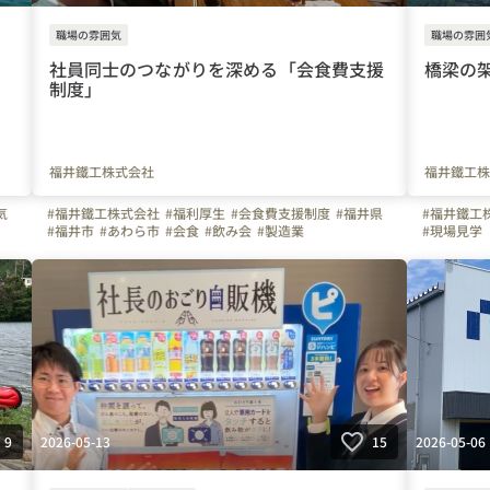
職場の雰囲気
職場の雰囲
社員同士のつながりを深める「会食費支援
橋梁の
制度」
福井鐵工株式会社
福井鐵工株
気
#福井鐵工株式会社
#福利厚生
#会食費支援制度
#福井県
#福井鐵工
#福井市
#あわら市
#会食
#飲み会
#製造業
#現場見学
2026-05-13
2026-05-06
9
15