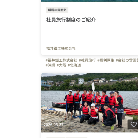
職場の雰囲気
社員旅行制度のご紹介
福井鐵工株式会社
#福井鐵工株式会社
#社員旅行
#福利厚生
#会社の雰囲
#沖縄
#大阪
#北海道
2026-05-27