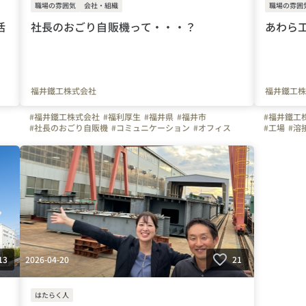
職場の雰囲気
会社・組織
職場の雰囲
活
社長のおごり自販機って・・・？
あわら
福井鐵工株式会社
福井鐵工株
#福井鐵工株式会社
#福利厚生
#福井県
#福井市
#福井鐵工
#社長のおごり自販機
#コミュニケーション
#オフィス
#工場
#溶
2026-04-20
13
21
はたらく人