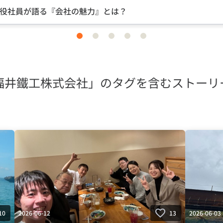
中途入社ならではの視点のインタビュー
item
item
item
item
item
0
1
2
3
4
福井鐵工株式会社」のタグを含むストーリ
2026-06-12
2026-06-03
10
13