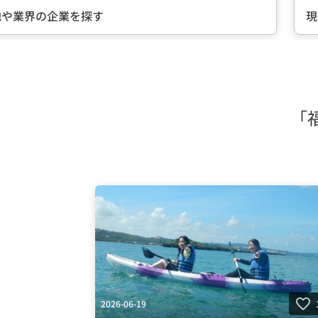
現役社員が語る『会社の魅力』とは？
Item
2
of
5
「
2026-06-19