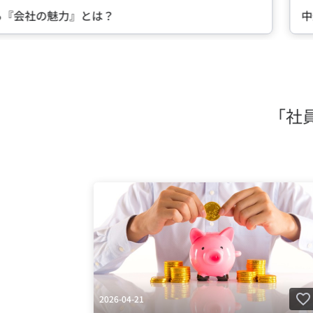
る『会社の魅力』とは？
中
Item
2
of
5
「社
2026-04-21