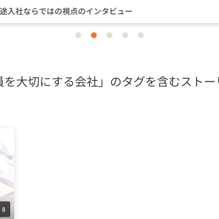
途入社ならではの視点のインタビュー
item
item
item
item
item
0
1
2
3
4
員を大切にする会社」のタグを含むストー
8