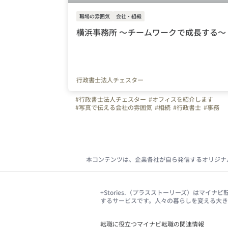
職場の雰囲気
会社・組織
横浜事務所 〜チームワークで成長する〜
行政書士法人チェスター
#行政書士法人チェスター
#オフィスを紹介します
#写真で伝える会社の雰囲気
#相続
#行政書士
#事務
#横浜市
#横浜駅
#未経験歓迎
#転職
#神奈川県
本コンテンツは、企業各社が自ら発信するオリジナ
+Stories.（プラスストーリーズ）はマ
するサービスです。人々の暮らしを変える大
転職に役立つマイナビ転職の関連情報