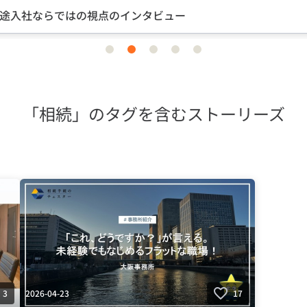
途入社ならではの視点のインタビュー
item
item
item
item
item
0
1
2
3
4
「相続」のタグを含むストーリーズ
2026-04-23
3
17