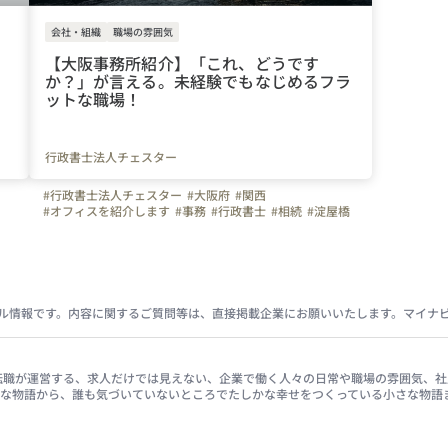
会社・組織
職場の雰囲気
【大阪事務所紹介】「これ、どうです
か？」が言える。未経験でもなじめるフラ
ットな職場！
行政書士法人チェスター
#行政書士法人チェスター
#大阪府
#関西
#オフィスを紹介します
#事務
#行政書士
#相続
#淀屋橋
#中之島
#転職
#相続税のチェスター
#未経験歓迎
ル情報です。内容に関するご質問等は、直接掲載企業にお願いいたします。マイナ
イナビ転職が運営する、求人だけでは見えない、企業で働く人々の日常や職場の雰囲気
きな物語から、誰も気づいていないところでたしかな幸せをつくっている小さな物語