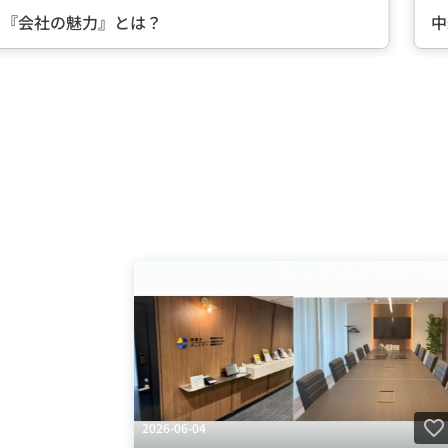
る『会社の魅力』とは？
中
Item
2
of
5
2026-06-04