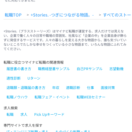
せに対応できません。
転職TOP
+Stories. -つぎにつながる物語。-
すべてのストー
>
>
+Stories.（プラスストーリーズ）はマイナビ転職が運営する、求人だけでは見えな
い、企業で働く人々の日常や職場の雰囲気、社風など「企業の中」を企業自身が飾ら
ずに発信するサービスです。人々の暮らしを変える大きな物語から、誰も気づいてい
ないところでたしかな幸せをつくっている小さな物語まで、いろんな物語にふれてみ
てください。
転職に役立つマイナビ転職の関連情報
履歴書の書き方
職務経歴書サンプル
自己PRサンプル
志望動機
適性診断
Uターン
退職願・退職届の書き方
年収
適職診断
仕事
面接対策
転職ノウハウ
転職フェア・イベント
転職WEBセミナー
求人検索
転職
求人
Pick Upキーワード
専門サイトで求人を探す
IT・エンジニア転職・求人
ものづくり転職・求人