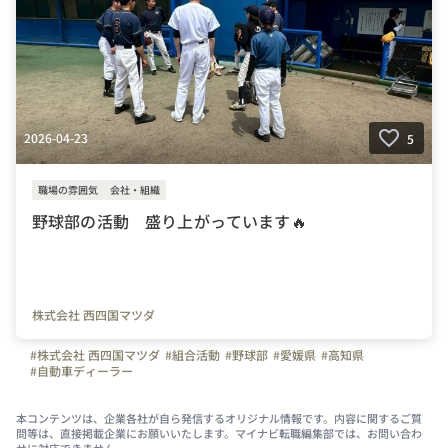
2026-04-23
5
職場の雰囲気
会社・組織
野球部の活動 盛り上がっています🔥
株式会社 西四国マツダ
#株式会社 西四国マツダ
#組合活動
#野球部
#愛媛県
#高知県
#自動車ディーラー
本コンテンツは、企業各社が自ら発信するオリジナル情報です。内容に関するご質
問等は、直接掲載企業にお願いいたします。マイナビ転職編集部では、お問い合わ