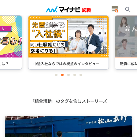
とは？
中途入社ならではの視点のインタビュー
転職に成
item
item
item
item
item
0
1
2
3
4
Item
2
of
5
「組合活動」のタグを含むストーリーズ