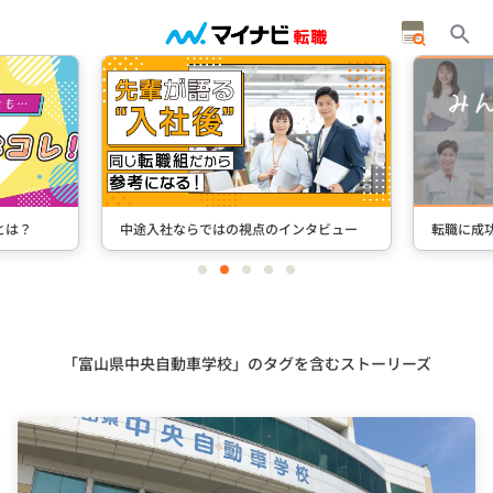
とは？
中途入社ならではの視点のインタビュー
転職に成
item
item
item
item
item
0
1
2
3
4
Item
2
of
5
「富山県中央自動車学校」のタグを含むストーリーズ