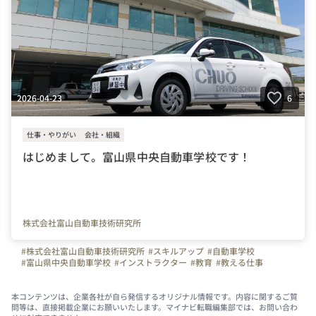
2026-04-23
6
仕事・やりがい
会社・組織
はじめまして。富山県中央自動車学校です！
株式会社富山自動車技術研究所
#株式会社富山自動車技術研究所
#スキルアップ
#自動車学校
#富山県中央自動車学校
#インストラクター
#教育
#教える仕事
#教習指導員
#やりがいを感じる瞬間
#運転
#富山県
本コンテンツは、企業各社が自ら発信するオリジナル情報です。内容に関するご質
問等は、直接掲載企業にお願いいたします。マイナビ転職編集部では、お問い合わ