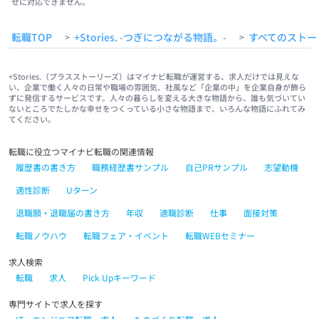
せに対応できません。
転職TOP
+Stories. -つぎにつながる物語。-
すべてのストー
>
>
+Stories.（プラスストーリーズ）はマイナビ転職が運営する、求人だけでは見えな
い、企業で働く人々の日常や職場の雰囲気、社風など「企業の中」を企業自身が飾ら
ずに発信するサービスです。人々の暮らしを変える大きな物語から、誰も気づいてい
ないところでたしかな幸せをつくっている小さな物語まで、いろんな物語にふれてみ
てください。
転職に役立つマイナビ転職の関連情報
履歴書の書き方
職務経歴書サンプル
自己PRサンプル
志望動機
適性診断
Uターン
退職願・退職届の書き方
年収
適職診断
仕事
面接対策
転職ノウハウ
転職フェア・イベント
転職WEBセミナー
求人検索
転職
求人
Pick Upキーワード
専門サイトで求人を探す