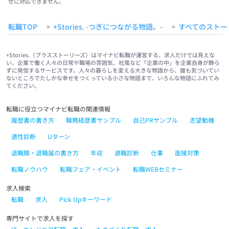
せに対応できません。
転職TOP
+Stories. -つぎにつながる物語。-
すべてのストー
>
>
+Stories.（プラスストーリーズ）はマイナビ転職が運営する、求人だけでは見えな
い、企業で働く人々の日常や職場の雰囲気、社風など「企業の中」を企業自身が飾ら
ずに発信するサービスです。人々の暮らしを変える大きな物語から、誰も気づいてい
ないところでたしかな幸せをつくっている小さな物語まで、いろんな物語にふれてみ
てください。
転職に役立つマイナビ転職の関連情報
履歴書の書き方
職務経歴書サンプル
自己PRサンプル
志望動機
適性診断
Uターン
退職願・退職届の書き方
年収
適職診断
仕事
面接対策
転職ノウハウ
転職フェア・イベント
転職WEBセミナー
求人検索
転職
求人
Pick Upキーワード
専門サイトで求人を探す