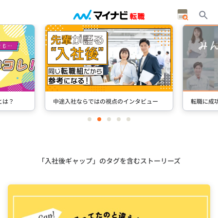
とは？
中途入社ならではの視点のインタビュー
転職に成
item
item
item
item
item
0
1
2
3
4
Item
2
of
5
「入社後ギャップ」のタグを含むストーリーズ