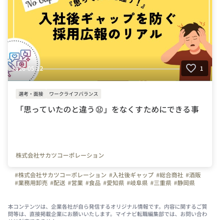
2026-05-12
1
選考・面接
ワークライフバランス
「思っていたのと違う😧」をなくすためにできる事
株式会社サカツコーポレーション
#株式会社サカツコーポレーション
#入社後ギャップ
#総合商社
#酒販
#業務用卸売
#配送
#営業
#食品
#愛知県
#岐阜県
#三重県
#静岡県
#石川県
#福井県
本コンテンツは、企業各社が自ら発信するオリジナル情報です。内容に関するご質
問等は、直接掲載企業にお願いいたします。マイナビ転職編集部では、お問い合わ