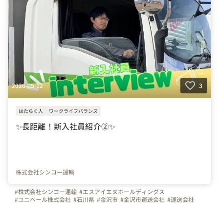
2026-05-12
3
はたらく人
ワークライフバランス
✨長距離！新入社員紹介②✨
株式会社シンコー運輸
#株式会社シンコー運輸
#エスアイエヌホールディングス
#ユニベール株式会社
#石川県
#金沢市
#金沢市運送会社
#運送会社
#トラック
#トラックドライバー
#ドライバー募集
#運転手募集
#運転手
#やりがいを感じる瞬間
#はたらく人
#インタビュー