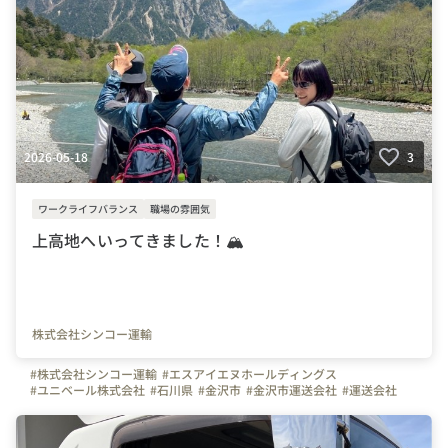
2026-05-18
3
ワークライフバランス
職場の雰囲気
上高地へいってきました！🏔
株式会社シンコー運輸
#株式会社シンコー運輸
#エスアイエヌホールディングス
#ユニベール株式会社
#石川県
#金沢市
#金沢市運送会社
#運送会社
#トラック
#トラックドライバー
#ドライバー募集
#運転手募集
#運転手
#はたらく人
#写真で伝える会社の雰囲気
#休日
#面接担当の素顔
#社員紹介