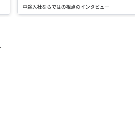
点のインタビュー
転職に成
ズ