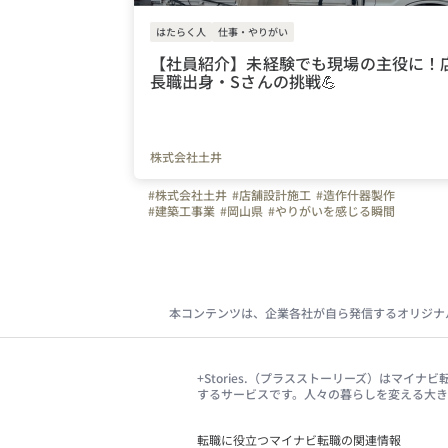
はたらく人
仕事・やりがい
【社員紹介】未経験でも現場の主役に！
長職出身・Sさんの挑戦💪
株式会社土井
#株式会社土井
#店舗設計施工
#造作什器製作
#建築工事業
#岡山県
#やりがいを感じる瞬間
#インタビュー
本コンテンツは、企業各社が自ら発信するオリジナ
+Stories.（プラスストーリーズ）はマ
するサービスです。人々の暮らしを変える大
転職に役立つマイナビ転職の関連情報