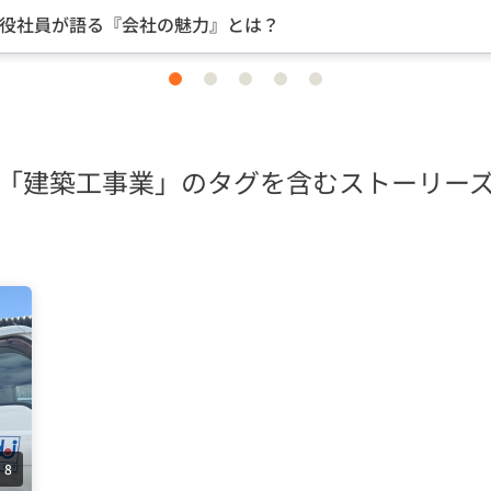
？
中途入社ならではの視
item
item
item
item
item
0
1
2
3
4
「建築工事業」のタグを含むストーリー
8