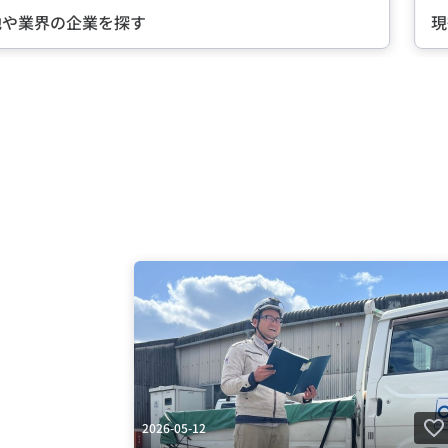
現役社員が語る『会社の魅力』とは
Item
2
of
5
2026-05-12