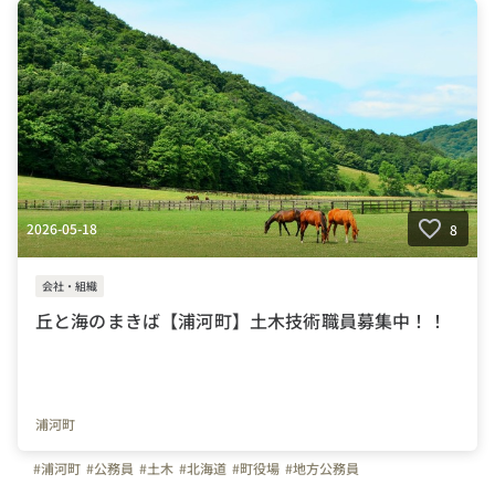
2026-05-18
8
会社・組織
丘と海のまきば【浦河町】土木技術職員募集中！！
浦河町
#浦河町
#公務員
#土木
#北海道
#町役場
#地方公務員