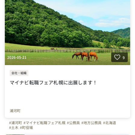
2026-05-21
9
会社・組織
マイナビ転職フェア札幌に出展します！
浦河町
#浦河町
#マイナビ転職フェア札幌
#公務員
#地方公務員
#北海道
#土木
#町役場