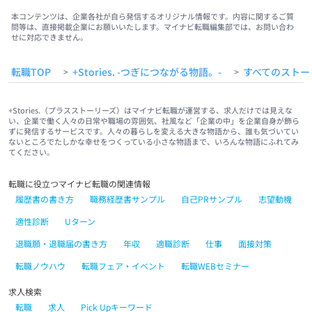
本コンテンツは、企業各社が自ら発信するオリジナル情報です。内容に関するご質
問等は、直接掲載企業にお願いいたします。マイナビ転職編集部では、お問い合わ
せに対応できません。
転職TOP
+Stories. -つぎにつながる物語。-
すべてのストー
>
>
+Stories.（プラスストーリーズ）はマイナビ転職が運営する、求人だけでは見えな
い、企業で働く人々の日常や職場の雰囲気、社風など「企業の中」を企業自身が飾ら
ずに発信するサービスです。人々の暮らしを変える大きな物語から、誰も気づいてい
ないところでたしかな幸せをつくっている小さな物語まで、いろんな物語にふれてみ
てください。
転職に役立つマイナビ転職の関連情報
履歴書の書き方
職務経歴書サンプル
自己PRサンプル
志望動機
適性診断
Uターン
退職願・退職届の書き方
年収
適職診断
仕事
面接対策
転職ノウハウ
転職フェア・イベント
転職WEBセミナー
求人検索
転職
求人
Pick Upキーワード