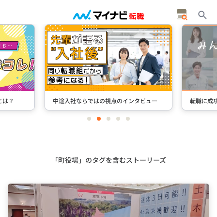
とは？
中途入社ならではの視点のインタビュー
転職に成
item
item
item
item
item
0
1
2
3
4
Item
2
of
5
「町役場」のタグを含むストーリーズ