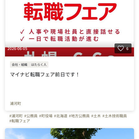
2026-06-05
6
会社・組織
はたらく人
マイナビ転職フェア前日です！
浦河町
#浦河町
#公務員
#町役場
#北海道
#地方公務員
#土木
#土木技術職員
#転職フェア