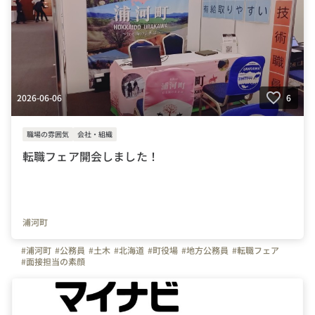
2026-06-06
6
職場の雰囲気
会社・組織
転職フェア開会しました！
浦河町
#浦河町
#公務員
#土木
#北海道
#町役場
#地方公務員
#転職フェア
#面接担当の素顔