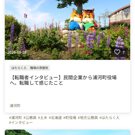
2026-05-26
7
はたらく人
職場の雰囲気
【転職者インタビュー】民間企業から浦河町役場
へ。転職して感じたこと
浦河町
#浦河町
#公務員
#土木
#北海道
#町役場
#地方公務員
#はたらく人
#インタビュー