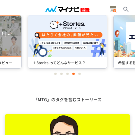
タビュー
＋Stories.ってどんなサービス？
希望する
item
item
item
item
item
0
1
2
3
4
Item
4
of
5
「MTG」のタグを含むストーリーズ