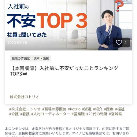
2026-05-15
4
職場の雰囲気
選考・面接
【本音調査】入社前に不安だったことランキング
TOP3👑
株式会社コトリオ
#株式会社コトリオ
#職場の雰囲気
#kotrio
#派遣
#紹介
#医療
#福祉
#介護
#看護
#人材コーディネーター
#営業職
#20代の転職
#宮城県
#栃木県
#群馬県
#埼玉県
#千葉県
#東京都
#神奈川県
#長野県
#静岡県
#愛知県
#京都府
#大阪府
#兵庫県
#奈良県
#岡山県
#広島県
#福岡県
#熊本県
#鹿児島県
#仙台
#宇都宮
#高崎
#大宮
#千葉
#品川
本コンテンツは、企業各社が自ら発信するオリジナル情報です。内容に関するご質
問等は、直接掲載企業にお願いいたします。マイナビ転職編集部では、お問い合わ
#横浜
#松本
#浜松
#名古屋
#京都
#梅田
#神戸
#奈良
#岡山
#八丁堀