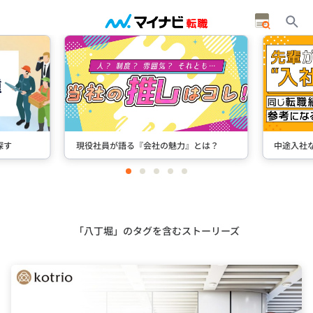
現役社員が語る『会社の魅力』とは？
中途入社ならではの視点の
item
item
item
item
item
0
1
2
3
4
Item
2
of
5
「八丁堀」のタグを含むストーリーズ