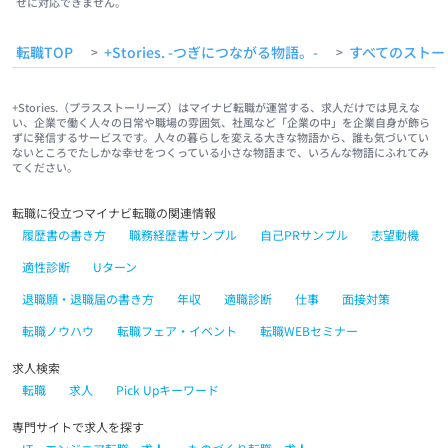
せに対応できません。
#福岡
#熊本
#天文館
転職TOP
+Stories. -つぎにつながる物語。-
すべてのストー
>
>
+Stories.（プラスストーリーズ）はマイナビ転職が運営する、求人だけでは見えな
い、企業で働く人々の日常や職場の雰囲気、社風など「企業の中」を企業自身が飾ら
ずに発信するサービスです。人々の暮らしを変える大きな物語から、誰も気づいてい
ないところでたしかな幸せをつくっている小さな物語まで、いろんな物語にふれてみ
てください。
転職に役立つマイナビ転職の関連情報
履歴書の書き方
職務経歴書サンプル
自己PRサンプル
志望動機
適性診断
Uターン
退職願・退職届の書き方
年収
適職診断
仕事
面接対策
転職ノウハウ
転職フェア・イベント
転職WEBセミナー
求人検索
転職
求人
Pick Upキーワード
専門サイトで求人を探す