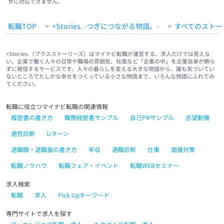
せに対応できません。
転職TOP
+Stories. -つぎにつながる物語。-
すべてのストー
>
>
+Stories.（プラスストーリーズ）はマイナビ転職が運営する、求人だけでは見えな
い、企業で働く人々の日常や職場の雰囲気、社風など「企業の中」を企業自身が飾ら
ずに発信するサービスです。人々の暮らしを変える大きな物語から、誰も気づいてい
ないところでたしかな幸せをつくっている小さな物語まで、いろんな物語にふれてみ
てください。
転職に役立つマイナビ転職の関連情報
履歴書の書き方
職務経歴書サンプル
自己PRサンプル
志望動機
適性診断
Uターン
退職願・退職届の書き方
年収
適職診断
仕事
面接対策
転職ノウハウ
転職フェア・イベント
転職WEBセミナー
求人検索
転職
求人
Pick Upキーワード
専門サイトで求人を探す