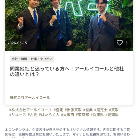
2026-05-15
5
会社・組織
仕事・やりがい
同業他社と迷っている方へ！アールイコールと他社
の違いとは？
株式会社アールイコール
#株式会社アールイコール
#査定
#出張買取
#営業
#鑑定士
#買取
#リユース
#古物
#はたらく人
#大阪府
#東京都
#兵庫県
#愛知県
#福岡県
#岡山県
#神奈川県
#埼玉県
#千葉県
#弊社のすごいところ
#写真で伝える会社の雰囲気
#他社との違い
#やりがい
#リユース業
#出張買取スタッフ
本コンテンツは、企業各社が自ら発信するオリジナル情報です。内容に関するご質
問等は、直接掲載企業にお願いいたします。マイナビ転職編集部では、お問い合わ