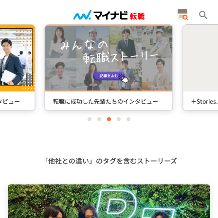
タビュー
転職に成功した先輩たちのインタビュー
＋Stori
item
item
item
item
item
0
1
2
3
4
Item
3
of
5
「他社との違い」のタグを含むストーリーズ