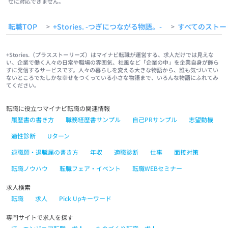
せに対応できません。
転職TOP
+Stories. -つぎにつながる物語。-
すべてのストー
>
>
+Stories.（プラスストーリーズ）はマイナビ転職が運営する、求人だけでは見えな
い、企業で働く人々の日常や職場の雰囲気、社風など「企業の中」を企業自身が飾ら
ずに発信するサービスです。人々の暮らしを変える大きな物語から、誰も気づいてい
ないところでたしかな幸せをつくっている小さな物語まで、いろんな物語にふれてみ
てください。
転職に役立つマイナビ転職の関連情報
履歴書の書き方
職務経歴書サンプル
自己PRサンプル
志望動機
適性診断
Uターン
退職願・退職届の書き方
年収
適職診断
仕事
面接対策
転職ノウハウ
転職フェア・イベント
転職WEBセミナー
求人検索
転職
求人
Pick Upキーワード
専門サイトで求人を探す