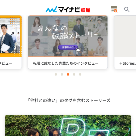
タビュー
転職に成功した先輩たちのインタビュー
＋Stori
item
item
item
item
item
0
1
2
3
4
Item
3
of
5
「他社との違い」のタグを含むストーリーズ