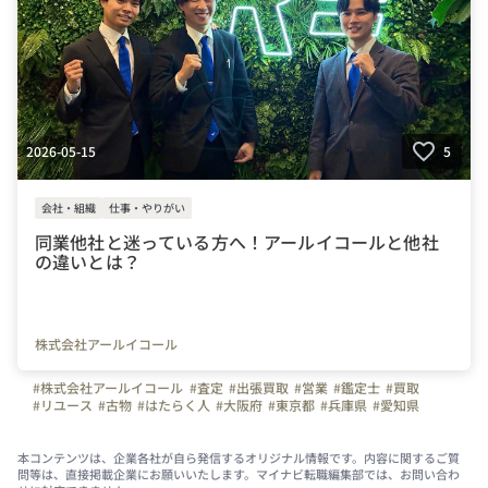
2026-05-15
5
会社・組織
仕事・やりがい
同業他社と迷っている方へ！アールイコールと他社
の違いとは？
株式会社アールイコール
#株式会社アールイコール
#査定
#出張買取
#営業
#鑑定士
#買取
#リユース
#古物
#はたらく人
#大阪府
#東京都
#兵庫県
#愛知県
#福岡県
#岡山県
#神奈川県
#埼玉県
#千葉県
#弊社のすごいところ
#写真で伝える会社の雰囲気
#他社との違い
#やりがい
#リユース業
#出張買取スタッフ
本コンテンツは、企業各社が自ら発信するオリジナル情報です。内容に関するご質
問等は、直接掲載企業にお願いいたします。マイナビ転職編集部では、お問い合わ