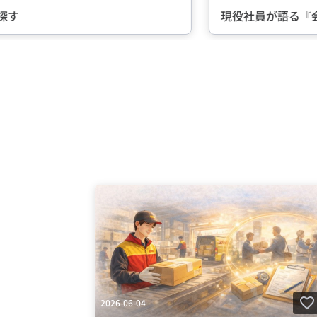
が語る『会社の魅力』とは？
Item
2
of
5
2026-06-04