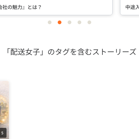
中途入社ならではの視点のインタビュー
item
item
item
item
item
0
1
2
3
4
「配送女子」のタグを含むストーリーズ
5