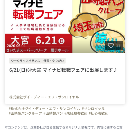
2026-06-04
11
ワークライフバランス
仕事・やりがい
6/21(日)＠大宮 マイナビ転職フェアに出展します♪
株式会社ヴイ・ディー・エフ・サンロイヤル
#株式会社ヴイ・ディー・エフ・サンロイヤル
#サンロイヤル
#山崎製パングループ
#山崎製パン
#未経験者歓迎
#初心者歓迎
#やりがいを感じる瞬間
#ものづくり
#食品工場
#工場
#メーカー
#パン
#冷凍生地
#休日
#土日休み
#安定
#埼玉県
#パン好き集まれ♪
本コンテンツは、企業各社が自ら発信するオリジナル情報です。内容に関するご質