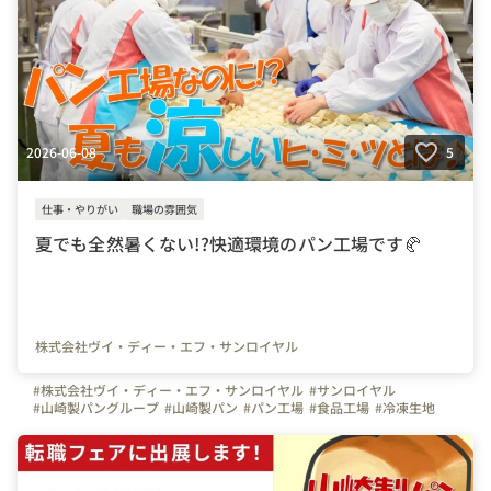
2026-06-08
5
仕事・やりがい
職場の雰囲気
夏でも全然暑くない!?快適環境のパン工場です🥐
株式会社ヴイ・ディー・エフ・サンロイヤル
#株式会社ヴイ・ディー・エフ・サンロイヤル
#サンロイヤル
#山崎製パングループ
#山崎製パン
#パン工場
#食品工場
#冷凍生地
#涼しい
#快適環境
#やりがいを感じる瞬間
#写真で伝える会社の雰囲気
#スキルアップ
#未経験者歓迎
#面接担当の素顔
#VDFサンロイヤル
#埼玉県
#パン好き集まれ