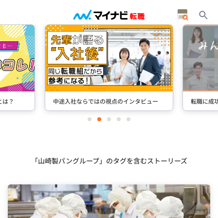
とは？
中途入社ならではの視点のインタビュー
転職に成
item
item
item
item
item
0
1
2
3
4
Item
2
of
5
「山崎製パングループ」のタグを含むストーリーズ