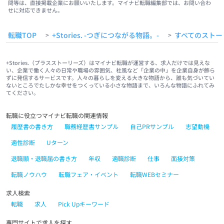
問等は、直接掲載企業にお願いいたします。マイナビ転職編集部では、お問い合わ
せに対応できません。
転職TOP
+Stories. -つぎにつながる物語。-
すべてのストー
>
>
+Stories.（プラスストーリーズ）はマイナビ転職が運営する、求人だけでは見えな
い、企業で働く人々の日常や職場の雰囲気、社風など「企業の中」を企業自身が飾ら
ずに発信するサービスです。人々の暮らしを変える大きな物語から、誰も気づいてい
ないところでたしかな幸せをつくっている小さな物語まで、いろんな物語にふれてみ
てください。
転職に役立つマイナビ転職の関連情報
履歴書の書き方
職務経歴書サンプル
自己PRサンプル
志望動機
適性診断
Uターン
退職願・退職届の書き方
年収
適職診断
仕事
面接対策
転職ノウハウ
転職フェア・イベント
転職WEBセミナー
求人検索
転職
求人
Pick Upキーワード
専門サイトで求人を探す