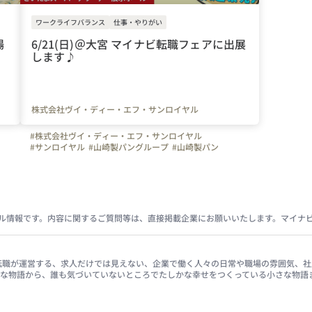
ワークライフバランス
仕事・やりがい
場
6/21(日)＠大宮 マイナビ転職フェアに出展
します♪
株式会社ヴイ・ディー・エフ・サンロイヤル
#株式会社ヴイ・ディー・エフ・サンロイヤル
#サンロイヤル
#山崎製パングループ
#山崎製パン
#未経験者歓迎
#初心者歓迎
#やりがいを感じる瞬間
#ものづくり
#食品工場
#工場
#メーカー
#パン
#冷凍生地
#休日
#土日休み
#安定
#埼玉県
#パン好き集まれ♪
ル情報です。内容に関するご質問等は、直接掲載企業にお願いいたします。マイナ
イナビ転職が運営する、求人だけでは見えない、企業で働く人々の日常や職場の雰囲気
きな物語から、誰も気づいていないところでたしかな幸せをつくっている小さな物語