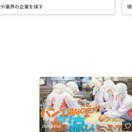
界の企業を探す
現役社
Item
2
of
5
2026-06-08