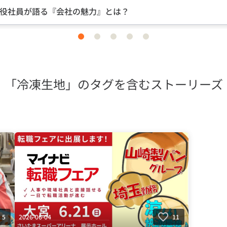
員が語る『会社の魅力』とは？
item
item
item
item
item
0
1
2
3
4
「冷凍生地」のタグを含むストーリーズ
2026-06-04
5
11