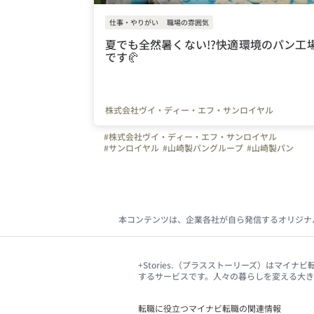
仕事・やりがい
職場の雰囲気
夏でも全然暑くない!?快適環境のパン工
です🥐
株式会社ヴイ・ディー・エフ・サンロイヤル
#株式会社ヴイ・ディー・エフ・サンロイヤル
#サンロイヤル
#山崎製パングループ
#山崎製パン
#パン工場
#食品工場
#冷凍生地
#涼しい
#快適環境
#やりがいを感じる瞬間
#写真で伝える会社の雰囲気
#スキルアップ
#未経験者歓迎
#面接担当の素顔
#VDFサンロイヤル
#埼玉県
#パン好き集まれ
本コンテンツは、企業各社が自ら発信するオリジナ
+Stories.（プラスストーリーズ）はマ
するサービスです。人々の暮らしを変える大
転職に役立つマイナビ転職の関連情報