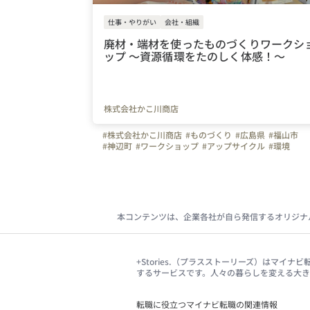
仕事・やりがい
会社・組織
廃材・端材を使ったものづくりワークシ
ップ 〜資源循環をたのしく体感！〜
株式会社かこ川商店
#株式会社かこ川商店
#ものづくり
#広島県
#福山市
#神辺町
#ワークショップ
#アップサイクル
#環境
#SDGs
#イベント
#リサイクル
#福祉とアート
#子ども
#親子
#まちづくり
#かこ川商店
本コンテンツは、企業各社が自ら発信するオリジナ
+Stories.（プラスストーリーズ）はマ
するサービスです。人々の暮らしを変える大
転職に役立つマイナビ転職の関連情報