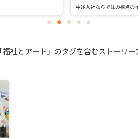
中途入社ならではの視点のインタビュー
item
item
item
item
item
0
1
2
3
4
「福祉とアート」のタグを含むストーリー
5