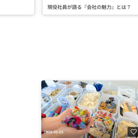
語る『会社の魅力』とは？
Item
2
of
5
2026-06-05