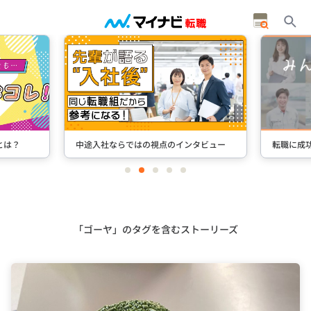
とは？
中途入社ならではの視点のインタビュー
転職に成
item
item
item
item
item
0
1
2
3
4
Item
2
of
5
「ゴーヤ」のタグを含むストーリーズ