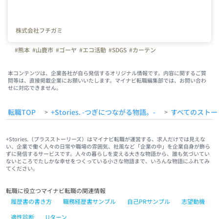
株式会社フチガミ
#熊本
#山鹿市
#ゴーヤ
#エコ活動
#SDGS
#カーテン
本コンテンツは、企業各社が自ら発信するオリジナル情報です。内容に関するご質
問等は、直接掲載企業にお願いいたします。マイナビ転職編集部では、お問い合わ
せに対応できません。
転職TOP
+Stories. -つぎにつながる物語。-
すべてのストー
>
>
+Stories.（プラスストーリーズ）はマイナビ転職が運営する、求人だけでは見えな
い、企業で働く人々の日常や職場の雰囲気、社風など「企業の中」を企業自身が飾ら
ずに発信するサービスです。人々の暮らしを変える大きな物語から、誰も気づいてい
ないところでたしかな幸せをつくっている小さな物語まで、いろんな物語にふれてみ
てください。
転職に役立つマイナビ転職の関連情報
履歴書の書き方
職務経歴書サンプル
自己PRサンプル
志望動機
適性診断
Uターン