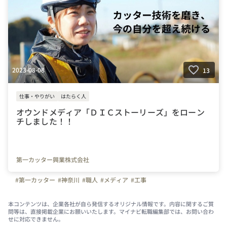
2023-08-08
13
仕事・やりがい
はたらく人
オウンドメディア「ＤＩＣストーリーズ」をローン
チしました！！
第一カッター興業株式会社
#第一カッター
#神奈川
#職人
#メディア
#工事
本コンテンツは、企業各社が自ら発信するオリジナル情報です。内容に関するご質
問等は、直接掲載企業にお願いいたします。マイナビ転職編集部では、お問い合わ
せに対応できません。