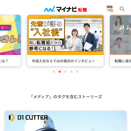
とは？
中途入社ならではの視点のインタビュー
転職に成
item
item
item
item
item
0
1
2
3
4
Item
2
of
5
「メディア」のタグを含むストーリーズ