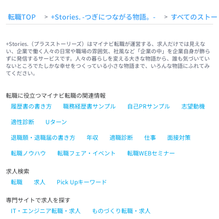
転職TOP
+Stories. -つぎにつながる物語。-
すべてのストー
>
>
+Stories.（プラスストーリーズ）はマイナビ転職が運営する、求人だけでは見えな
い、企業で働く人々の日常や職場の雰囲気、社風など「企業の中」を企業自身が飾ら
ずに発信するサービスです。人々の暮らしを変える大きな物語から、誰も気づいてい
ないところでたしかな幸せをつくっている小さな物語まで、いろんな物語にふれてみ
てください。
転職に役立つマイナビ転職の関連情報
履歴書の書き方
職務経歴書サンプル
自己PRサンプル
志望動機
適性診断
Uターン
退職願・退職届の書き方
年収
適職診断
仕事
面接対策
転職ノウハウ
転職フェア・イベント
転職WEBセミナー
求人検索
転職
求人
Pick Upキーワード
専門サイトで求人を探す
IT・エンジニア転職・求人
ものづくり転職・求人