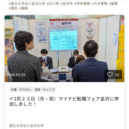
#国立大学法人金沢大学
#石川県
#金沢市
#学校事務
#大学事務
#建築
#電気
#機械
2026-02-25
11
仕事・やりがい
成長・キャリア
🌱2月２３日（月・祝）マイナビ転職フェア金沢に参
加しました！
国立大学法人金沢大学