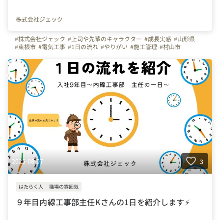
株式会社ジェック
#株式会社ジェック
#上司や先輩のキャラクター
#成長実感
#山形県
#東根市
#電気工事
#1日の流れ
#やりがい
#施工管理
#村山市
#天童市
#河北町
#山形市
#寒河江市
#社員紹介
#電気
#配電工事
#電柱
#建て替え
#電線
2025-08-07
3
はたらく人
職場の雰囲気
９年目内線工事部主任Kさんの1日を紹介します⚡