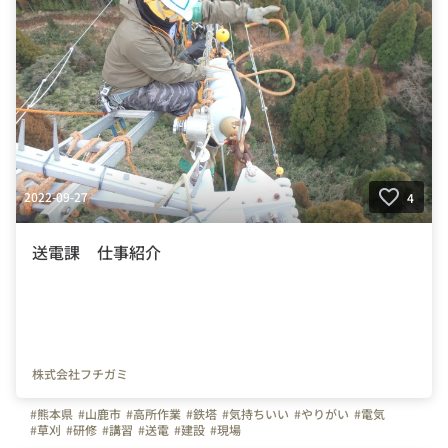
2022-09-27
4
送電課 仕事紹介
株式会社フチガミ
#熊本県
#山鹿市
#高所作業
#鉄塔
#気持ちいい
#やりがい
#電気
#草刈
#研修
#講習
#送電
#建設
#現場