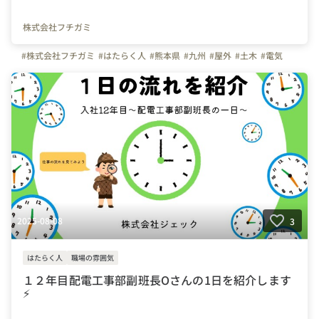
株式会社フチガミ
#株式会社フチガミ
#はたらく人
#熊本県
#九州
#屋外
#土木
#電気
2025-08-08
3
はたらく人
職場の雰囲気
１２年目配電工事部副班長Oさんの1日を紹介します
⚡