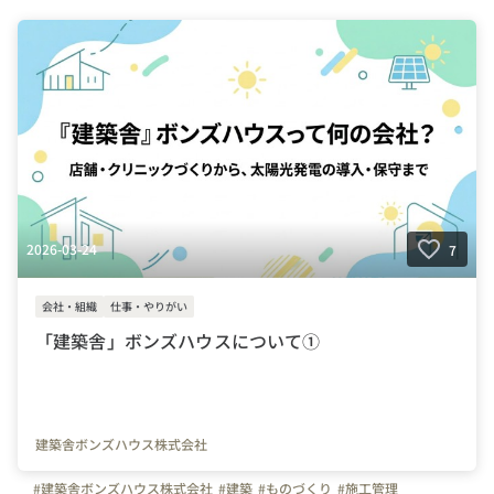
#社員紹介
#同期
#同期愛
#研修
#休日
#東京都
#神奈川県
#愛知県
#大阪府
#福岡県
#土木
#建築
#電気
#ものづくり
#街づくりアシスタント
#施工管理アシスタント
#プロジェクト管理
#プロジェクトマネージャー候補
#未経験OK
#福利厚生
2026-03-24
7
会社・組織
仕事・やりがい
「建築舎」ボンズハウスについて①
建築舎ボンズハウス株式会社
#建築舎ボンズハウス株式会社
#建築
#ものづくり
#施工管理