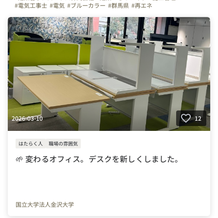
#電気工事士
#電気
#ブルーカラー
#群馬県
#再エネ
2026-03-10
12
はたらく人
職場の雰囲気
🌱 変わるオフィス。デスクを新しくしました。
国立大学法人金沢大学