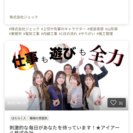
株式会社ジェック
#株式会社ジェック
#上司や先輩のキャラクター
#成長実感
#山形県
#東根市
#電気工事
#内線工事
#1日の流れ
#やりがい
#施工管理
#村山市
#天童市
#河北町
#山形市
#寒河江市
#社員紹介
#電気
2025-04-22
31
はたらく人
職場の雰囲気
刺激的な毎日があなたを待っています！★アイアー
ル株式会社