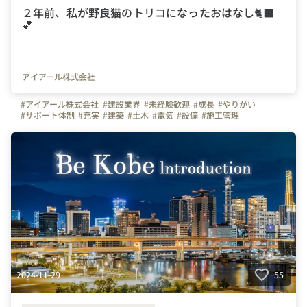
２年前、私が野良猫のトリコになったおはなし🐈‍⬛
💕
アイアール株式会社
#アイアール株式会社
#建設業界
#未経験歓迎
#成長
#やりがい
#サポート体制
#充実
#建築
#土木
#電気
#設備
#施工管理
#施工管理技士
#資格手当
#スキルアップ
#お給料アップ
#全国
#北海道
#沖縄
#東京都
#神奈川県
#愛知県
#大阪府
#福岡県
#猫
#野良猫
#黒猫
#息抜き
#癒し
#休日
2024-11-29
55