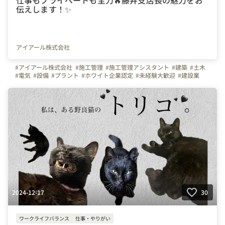
伝えします！✨
アイアール株式会社
#アイアール株式会社
#施工管理
#施工管理アシスタント
#建築
#土木
#電気
#設備
#プラント
#ホワイト企業認定
#未経験大歓迎
#建設業
#東京都
#神奈川県
#愛知県
#大阪府
#福岡県
#宮城県
#広島県
#はたらく人
#上司や先輩のキャラクター
#インタビュー
#写真で伝える会社の雰囲気
#支店長の素顔
#スキルアップ
#面接担当
#選べる面接官
#弊社のすごいところ
#採用
#ワークライフバランス
#プライベート
#育児奮闘中
2024-12-17
30
ワークライフバランス
仕事・やりがい