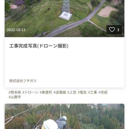
2022-10-13
3
工事完成写真(ドローン撮影)
株式会社フチガミ
#熊本県
#ドローン
#美里町
#送電線
#上空
#電気
#工事
#完成
#山鹿市