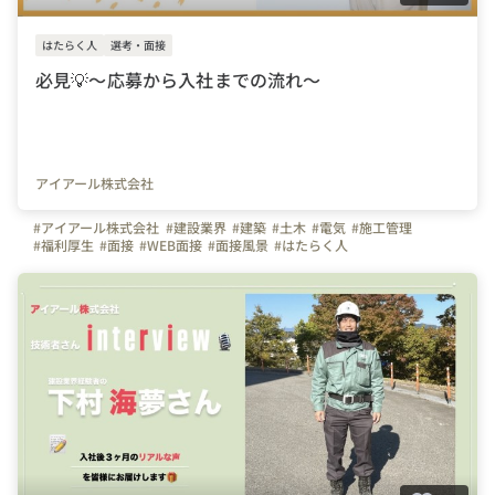
はたらく人
選考・面接
必見💡～応募から入社までの流れ～
アイアール株式会社
#アイアール株式会社
#建設業界
#建築
#土木
#電気
#施工管理
#福利厚生
#面接
#WEB面接
#面接風景
#はたらく人
#弊社のすごいところ
#自慢の福利厚生
#面接担当の素顔
#休日
#社員紹介
#スキルアップ
#ものづくり
#写真で伝える会社の雰囲気
#アイアール
#面接担当
#採用担当
#ビジョン
#ワークライフバランス
#成長・キャリア
#選考・面接
#仕事・やりがい
#職場の雰囲気