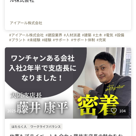
アイアール株式会社
#アイアール株式会社
#建設業界
#人材派遣
#建築
#土木
#電気
#設備
#プラント
#未経験
#経験
#サポート
#サポート体制
#充実
#ヒアリング
#施工管理
#現場事務
#CADオペレーター
#未経験からでも高収入
#全国
#通勤
#出張
#在宅ワーク
#東京都
#神奈川県
#横浜市
#愛知県
#名古屋市
#大阪府
#梅田
#福岡県
#博多
#ホワイト
#ホワイト企業認定
#管工事
2025-04-11
104
はたらく人
ワークライフバランス
仕事もプライベートも全力🔥藤井支店長の魅力をお