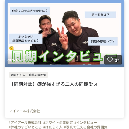
2026-05-21
27
はたらく人
職場の雰囲気
【同期対談】癖が強すぎる二人の同期愛🤝
アイアール株式会社
#アイアール株式会社
#ホワイト企業認定
#インタビュー
#弊社のすごいところ
#はたらく人
#写真で伝える会社の雰囲気