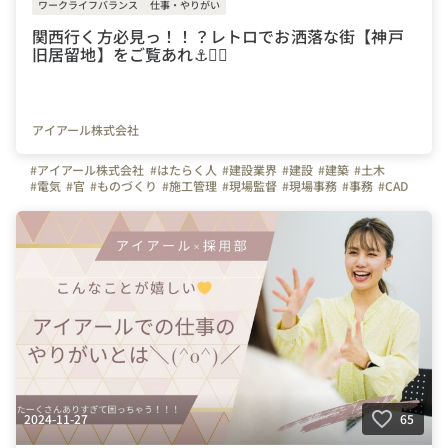
ワークライフバランス
仕事・やりがい
関西行く方必見っ！！？レトロでお洒落な街【神戸
旧居留地】をご覧あれ⚓💁‍♀️
アイアール株式会社
#アイアール株式会社
#はたらく人
#建設業界
#建設
#建築
#土木
#電気
#官
#ものづくり
#施工管理
#現場監督
#現場事務
#事務
#CAD
#オペレーター
#面接
#面接担当
#素顔
#息抜き
#旅行
#兵庫県
#神戸市
#旧居留地
#元町
#遊び
#建物
#歴史
#歴史的
#全国
#東京
#神奈川
#名古屋
#大阪
#福岡
2024-11-27
65