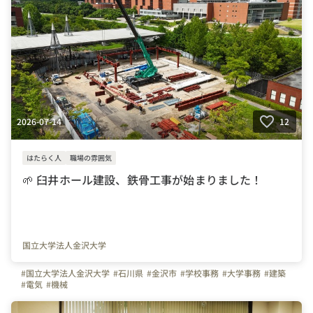
2026-07-14
12
はたらく人
職場の雰囲気
🌱 臼井ホール建設、鉄骨工事が始まりました！
国立大学法人金沢大学
#国立大学法人金沢大学
#石川県
#金沢市
#学校事務
#大学事務
#建築
#電気
#機械