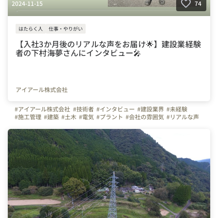
2024-11-15
74
はたらく人
仕事・やりがい
【入社3か月後のリアルな声をお届け🌟】建設業経験
者の下村海夢さんにインタビュー🎤
アイアール株式会社
#アイアール株式会社
#技術者
#インタビュー
#建設業界
#未経験
#施工管理
#建築
#土木
#電気
#プラント
#会社の雰囲気
#リアルな声
#ライフワークバランス
#休日
#ホワイト
#ホワイト認定
#楽しい
#雰囲気
#TikTok
#TikTok人気
#社員
#社員大事
#最高
#全国
#東京
#横浜
#名古屋
#大阪
#福岡