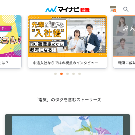
タビュー
転職に成功した先輩たちのインタビュー
＋Stori
item
item
item
item
item
0
1
2
3
4
Item
3
of
5
「電気」のタグを含むストーリーズ