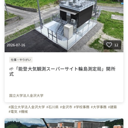
#若手活躍中
#ユースエール
#はたらく人
#職場の雰囲気
#やりがいを感じる瞬間
#夏季休暇
#お知らせ
2026-07-16
12
仕事・やりがい
🌱「能登大気観測スーパーサイト輪島測定局」開所
式
国立大学法人金沢大学
#国立大学法人金沢大学
#石川県
#金沢市
#学校事務
#大学事務
#建築
#電気
#機械