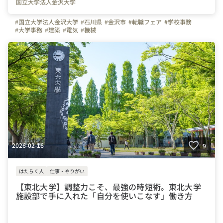
国立大学法人金沢大学
#国立大学法人金沢大学
#石川県
#金沢市
#転職フェア
#学校事務
#大学事務
#建築
#電気
#機械
2026-02-16
9
はたらく人
仕事・やりがい
【東北大学】調整力こそ、最強の時短術。東北大学
施設部で手に入れた「自分を使いこなす」働き方