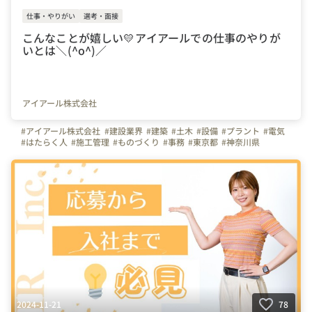
仕事・やりがい
選考・面接
こんなことが嬉しい💛アイアールでの仕事のやりが
いとは＼(^o^)／
アイアール株式会社
#アイアール株式会社
#建設業界
#建築
#土木
#設備
#プラント
#電気
#はたらく人
#施工管理
#ものづくり
#事務
#東京都
#神奈川県
#愛知県
#大阪府
#福岡県
#宮城県
#広島県
#面接
#面接官
#研修制度
#未経験
2024-11-21
78