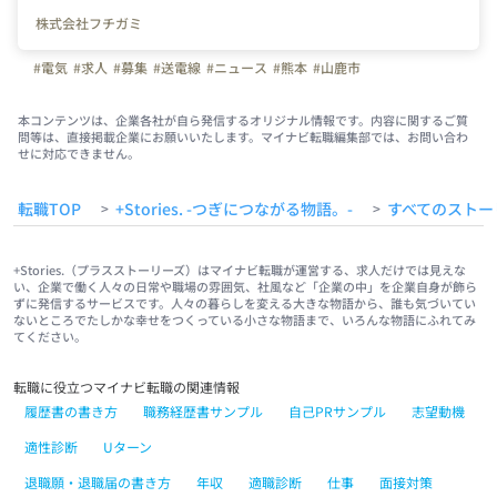
株式会社フチガミ
#電気
#求人
#募集
#送電線
#ニュース
#熊本
#山鹿市
本コンテンツは、企業各社が自ら発信するオリジナル情報です。内容に関するご質
問等は、直接掲載企業にお願いいたします。マイナビ転職編集部では、お問い合わ
せに対応できません。
転職TOP
+Stories. -つぎにつながる物語。-
すべてのストー
>
>
+Stories.（プラスストーリーズ）はマイナビ転職が運営する、求人だけでは見えな
い、企業で働く人々の日常や職場の雰囲気、社風など「企業の中」を企業自身が飾ら
ずに発信するサービスです。人々の暮らしを変える大きな物語から、誰も気づいてい
ないところでたしかな幸せをつくっている小さな物語まで、いろんな物語にふれてみ
てください。
転職に役立つマイナビ転職の関連情報
履歴書の書き方
職務経歴書サンプル
自己PRサンプル
志望動機
適性診断
Uターン
退職願・退職届の書き方
年収
適職診断
仕事
面接対策