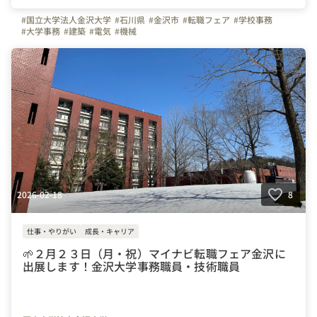
#国立大学法人金沢大学
#石川県
#金沢市
#転職フェア
#学校事務
#大学事務
#建築
#電気
#機械
2026-02-18
8
仕事・やりがい
成長・キャリア
🌱２月２３日（月・祝）マイナビ転職フェア金沢に
出展します！金沢大学事務職員・技術職員