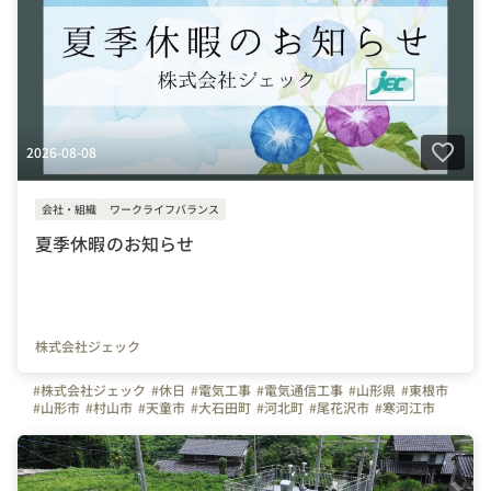
2026-08-08
会社・組織
ワークライフバランス
夏季休暇のお知らせ
株式会社ジェック
#株式会社ジェック
#休日
#電気工事
#電気通信工事
#山形県
#東根市
#山形市
#村山市
#天童市
#大石田町
#河北町
#尾花沢市
#寒河江市
#大江町
#朝日町
#電気工事士
#電験三種
#内線
#配電
#内線工事
#配電工事
#電気主任技術者
#積算
#施工管理
#現場管理
#高所作業車
#電気
#電力
#地域密着
#安定成長
#社会インフラ
#メンテナンス
#電気設備
#設備保全
#技能職
#チームワーク
#スキルアップ