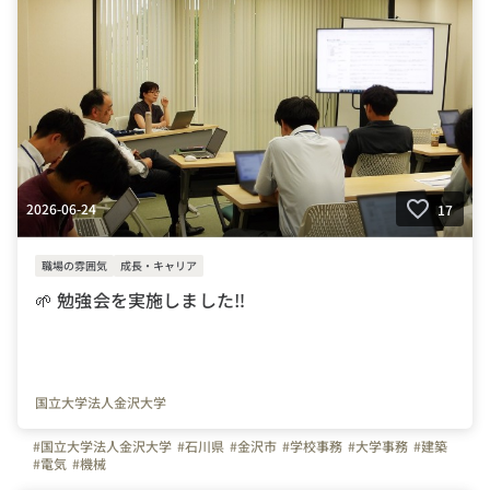
2026-06-24
17
職場の雰囲気
成長・キャリア
🌱 勉強会を実施しました‼
国立大学法人金沢大学
#国立大学法人金沢大学
#石川県
#金沢市
#学校事務
#大学事務
#建築
#電気
#機械