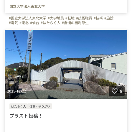
国立大学法人東北大学
#国立大学法人東北大学
#大学職員
#転職
#技術職員
#技術
#施設
#電気
#東北
#仙台
#はたらく人
#自慢の福利厚生
2025-12-22
5
はたらく人
仕事・やりがい
プラスト投稿！