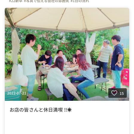
#22新卒
#写真で伝える会社の雰囲気
#1日の流れ
2022-07-21
15
お店の皆さんと休日満喫 !!☀️