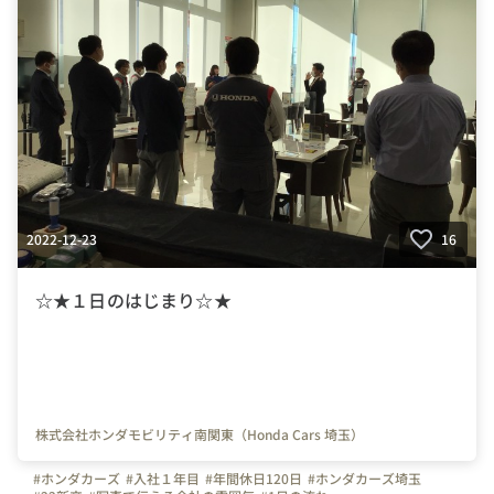
2022-12-23
16
☆★１日のはじまり☆★
株式会社ホンダモビリティ南関東（Honda Cars 埼玉）
#ホンダカーズ
#入社１年目
#年間休日120日
#ホンダカーズ埼玉