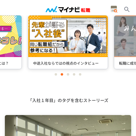
とは？
中途入社ならではの視点のインタビュー
転職に成
item
item
item
item
item
0
1
2
3
4
Item
2
of
5
「入社１年目」のタグを含むストーリーズ