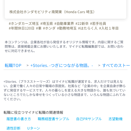
株式会社ホンダモビリティ南関東（Honda Cars 埼玉）
#ホンダカーズ埼玉
#埼玉県
#自動車業界
#22新卒
#若手社員
#年間休日120日
#車
#ホンダ
#勤務地埼玉
#はたらく人
#入社１年目
本コンテンツは、企業各社が自ら発信するオリジナル情報です。内容に関するご質
問等は、直接掲載企業にお願いいたします。マイナビ転職編集部では、お問い合わ
せに対応できません。
転職TOP
+Stories. -つぎにつながる物語。-
すべてのストー
>
>
+Stories.（プラスストーリーズ）はマイナビ転職が運営する、求人だけでは見えな
い、企業で働く人々の日常や職場の雰囲気、社風など「企業の中」を企業自身が飾ら
ずに発信するサービスです。人々の暮らしを変える大きな物語から、誰も気づいてい
ないところでたしかな幸せをつくっている小さな物語まで、いろんな物語にふれてみ
てください。
転職に役立つマイナビ転職の関連情報
履歴書の書き方
職務経歴書サンプル
自己PRサンプル
志望動機
適性診断
Uターン