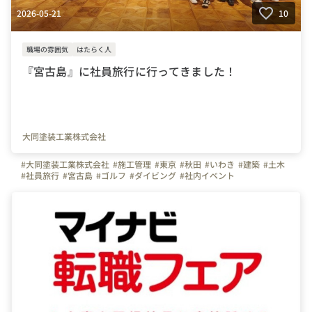
2026-05-21
10
職場の雰囲気
はたらく人
『宮古島』に社員旅行に行ってきました！
大同塗装工業株式会社
#大同塗装工業株式会社
#施工管理
#東京
#秋田
#いわき
#建築
#土木
#社員旅行
#宮古島
#ゴルフ
#ダイビング
#社内イベント