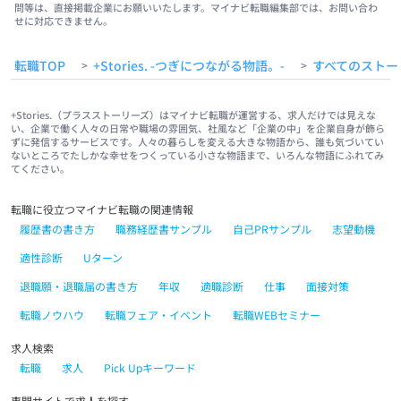
問等は、直接掲載企業にお願いいたします。マイナビ転職編集部では、お問い合わ
せに対応できません。
転職TOP
+Stories. -つぎにつながる物語。-
すべてのストー
>
>
+Stories.（プラスストーリーズ）はマイナビ転職が運営する、求人だけでは見えな
い、企業で働く人々の日常や職場の雰囲気、社風など「企業の中」を企業自身が飾ら
ずに発信するサービスです。人々の暮らしを変える大きな物語から、誰も気づいてい
ないところでたしかな幸せをつくっている小さな物語まで、いろんな物語にふれてみ
てください。
転職に役立つマイナビ転職の関連情報
履歴書の書き方
職務経歴書サンプル
自己PRサンプル
志望動機
適性診断
Uターン
退職願・退職届の書き方
年収
適職診断
仕事
面接対策
転職ノウハウ
転職フェア・イベント
転職WEBセミナー
求人検索
転職
求人
Pick Upキーワード
専門サイトで求人を探す