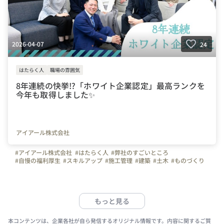
2026-04-07
24
はたらく人
職場の雰囲気
8年連続の快挙⁉「ホワイト企業認定」最高ランクを
今年も取得しました✨
アイアール株式会社
#アイアール株式会社
#はたらく人
#弊社のすごいところ
#自慢の福利厚生
#スキルアップ
#施工管理
#建築
#土木
#ものづくり
#東京
#横浜
#名古屋
#大阪
#福岡
#写真で伝える会社の雰囲気
#施工管理アシスタント
#ホワイト企業認定
#プラチナランク
#転職
#推し活
#ペット休暇
#資格取得支援
#年間休日125日
#土日祝休み
#建設業
もっと見る
本コンテンツは、企業各社が自ら発信するオリジナル情報です。内容に関するご質