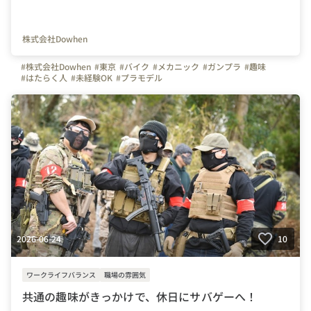
株式会社Dowhen
#株式会社Dowhen
#東京
#バイク
#メカニック
#ガンプラ
#趣味
#はたらく人
#未経験OK
#プラモデル
2026-06-24
10
ワークライフバランス
職場の雰囲気
共通の趣味がきっかけで、休日にサバゲーへ！