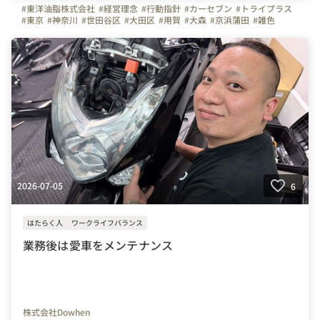
#東洋油脂株式会社
#経営理念
#行動指針
#カーセブン
#トライプラス
#東京
#神奈川
#世田谷区
#大田区
#用賀
#大森
#京浜蒲田
#雑色
#六郷
#狩場インター
#保土ヶ谷区
#横浜
#川崎
#新百合ヶ丘
#麻生区
#転職
#入社理由
#採用
#塾
#中古車
#不動産
#コンテナ
#会社の推しポイント
#ビジョン
2026-07-05
6
はたらく人
ワークライフバランス
業務後は愛車をメンテナンス
株式会社Dowhen