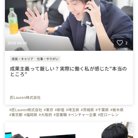
2026-08-06
2
成長・キャリア
仕事・やりがい
成果主義って厳しい？実際に働く私が感じた"本当の
ところ"
匠Lauren株式会社
#匠Lauren株式会社
#東京
#新宿
#埼玉県
#茨城県
#千葉県
#栃木県
#東京都
#福岡県
#大阪府
#営業職
#ベンチャー企業
#匠ローレン