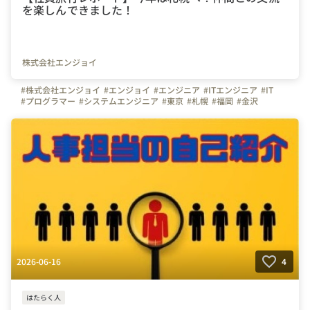
を楽しんできました！
株式会社エンジョイ
#株式会社エンジョイ
#エンジョイ
#エンジニア
#ITエンジニア
#IT
#プログラマー
#システムエンジニア
#東京
#札幌
#福岡
#金沢
#楽しさ足りてる？
#会社の推しポイント
2026-06-16
4
はたらく人