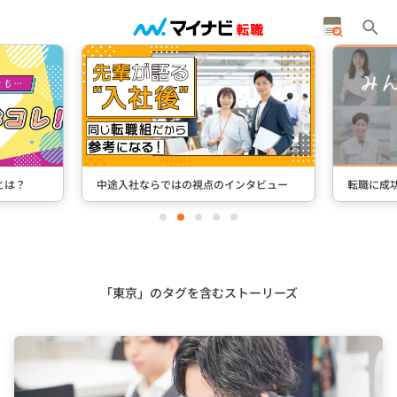
タビュー
転職に成功した先輩たちのインタビュー
＋Stori
item
item
item
item
item
0
1
2
3
4
Item
3
of
5
「東京」のタグを含むストーリーズ