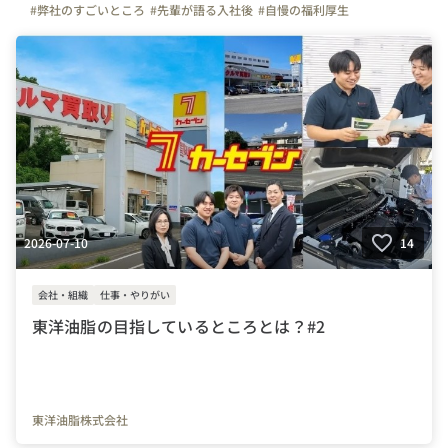
#弊社のすごいところ
#先輩が語る入社後
#自慢の福利厚生
#お金のハナシ
#東京
#神奈川
#千葉
#大阪
#京都
#名古屋
#北海道
#転職
#未経験
#経験者
#不動産
#上場
#くるみん
2026-07-10
14
会社・組織
仕事・やりがい
東洋油脂の目指しているところとは？#2
東洋油脂株式会社