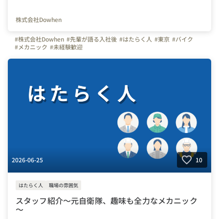
株式会社Dowhen
#株式会社Dowhen
#先輩が語る入社後
#はたらく人
#東京
#バイク
#メカニック
#未経験歓迎
2026-06-25
10
はたらく人
職場の雰囲気
スタッフ紹介～元自衛隊、趣味も全力なメカニック
～