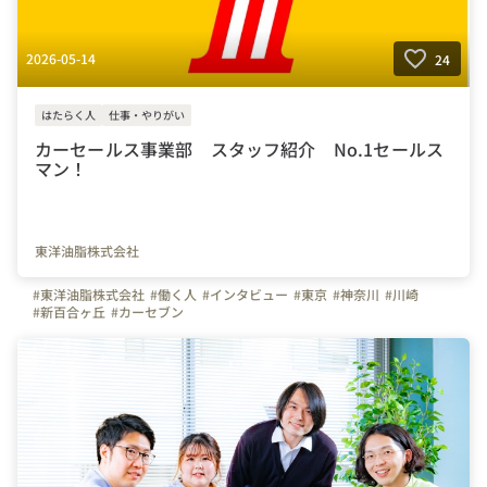
2026-05-14
24
はたらく人
仕事・やりがい
カーセールス事業部 スタッフ紹介 No.1セールス
マン！
東洋油脂株式会社
#東洋油脂株式会社
#働く人
#インタビュー
#東京
#神奈川
#川崎
#新百合ヶ丘
#カーセブン