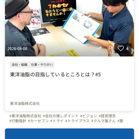
2026-08-06
4
会社・組織
仕事・やりがい
東洋油脂の目指しているところとは？#5
東洋油脂株式会社
#東洋油脂株式会社
#会社の推しポイント
#ビジョン
#経営理念
#行動指針
#カーセブン
#トライ
#トライプラス
#クルマ屋さん
#塾
#応募
#転職
#東京
#世田谷区
#目黒区
#大田区
#用賀
#自由が丘
#田園都市線
#東横線
#大井町線
#大森
#大森北
#大森海岸
#京浜急行
#神奈川
#横浜市
#保土ヶ谷区
#横須賀線
#湘南新宿ライン
#川崎