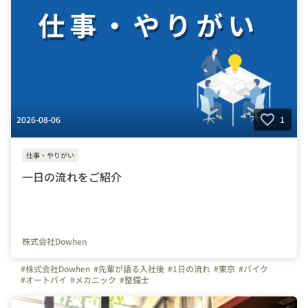
#麻生区
#新百合ヶ丘
#小田急線
#雑色
#六郷
2026-08-06
1
仕事・やりがい
一日の流れをご紹介
株式会社Dowhen
#株式会社Dowhen
#先輩が語る入社後
#1日の流れ
#東京
#バイク
#オートバイ
#メカニック
#整備士