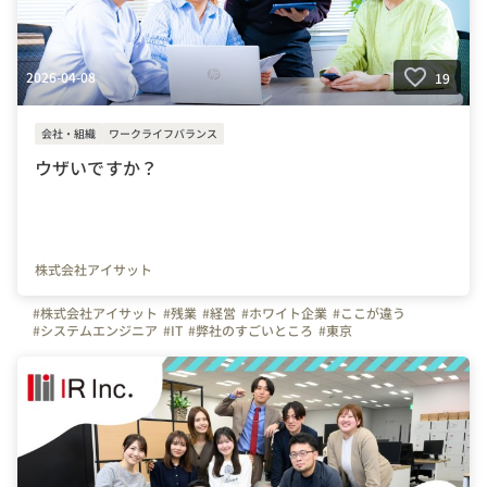
2026-04-08
19
会社・組織
ワークライフバランス
ウザいですか？
株式会社アイサット
#株式会社アイサット
#残業
#経営
#ホワイト企業
#ここが違う
#システムエンジニア
#IT
#弊社のすごいところ
#東京