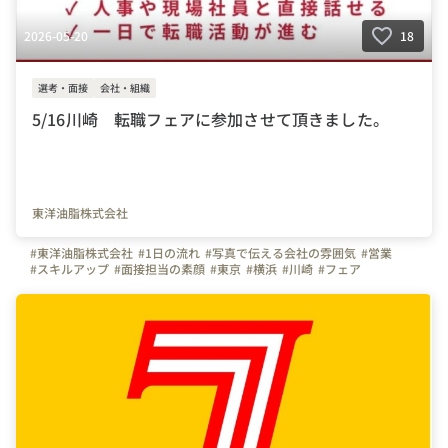
2026-05-20
18
選考・面接
会社・組織
5/16川崎 転職フェアに参加させて頂きました。
東洋油脂株式会社
#東洋油脂株式会社
#1日の流れ
#写真で伝える会社の雰囲気
#営業
#スキルアップ
#面接担当の素顔
#東京
#横浜
#川崎
#フェア
#転職フェア
#5/16