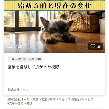
2026-07-23
25
仕事・やりがい
会社・組織
営業を経験して広がった視野
株式会社オール
#株式会社オール
#東京
#営業
#新卒
#中途
#IT
#商品
#サービス
#先輩が語る入社後