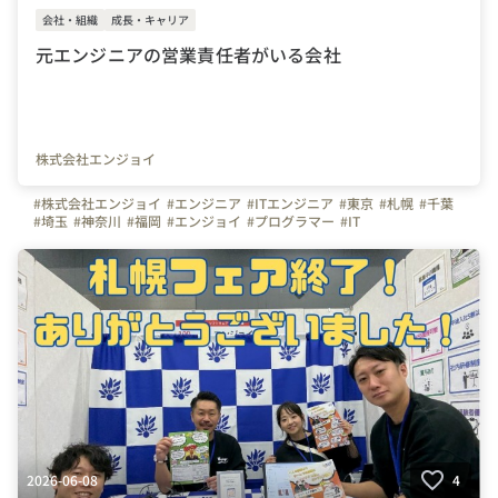
会社・組織
成長・キャリア
元エンジニアの営業責任者がいる会社
株式会社エンジョイ
#株式会社エンジョイ
#エンジニア
#ITエンジニア
#東京
#札幌
#千葉
#埼玉
#神奈川
#福岡
#エンジョイ
#プログラマー
#IT
#システムエンジニア
2026-06-08
4