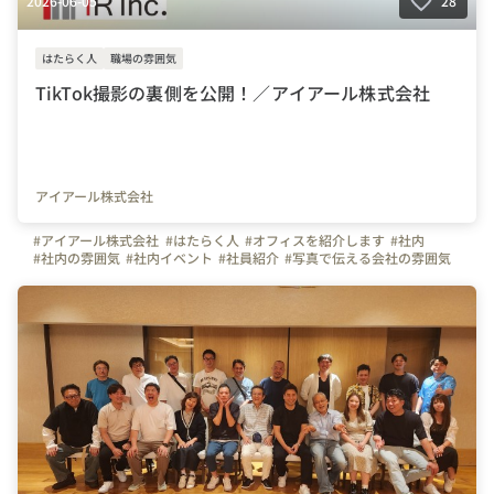
2026-06-05
28
はたらく人
職場の雰囲気
TikTok撮影の裏側を公開！／アイアール株式会社
アイアール株式会社
#アイアール株式会社
#はたらく人
#オフィスを紹介します
#社内
#社内の雰囲気
#社内イベント
#社員紹介
#写真で伝える会社の雰囲気
#施工管理
#ものづくり
#事務
#営業
#建築
#土木
#東京
#横浜
#名古屋
#大阪
#福岡
#TikTok
#TikTok撮影
#SNS