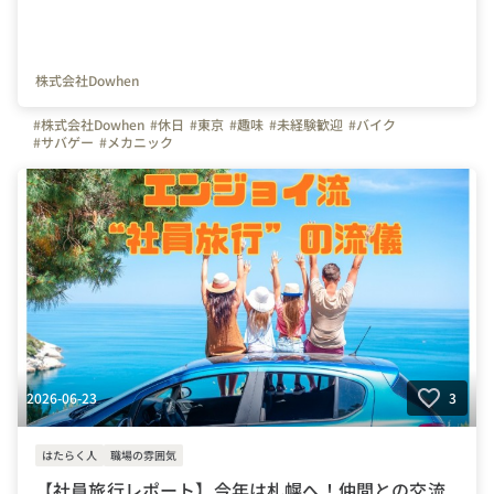
株式会社Dowhen
#株式会社Dowhen
#休日
#東京
#趣味
#未経験歓迎
#バイク
#サバゲー
#メカニック
2026-06-23
3
はたらく人
職場の雰囲気
【社員旅行レポート】今年は札幌へ！仲間との交流