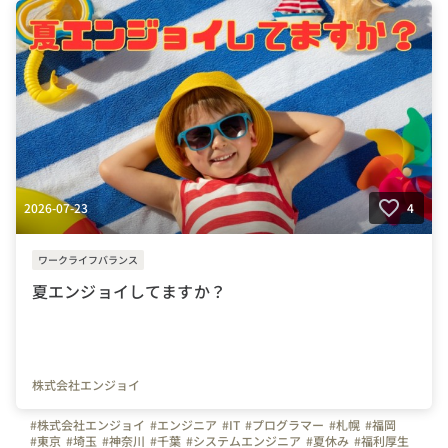
2026-07-23
4
ワークライフバランス
夏エンジョイしてますか？
株式会社エンジョイ
#株式会社エンジョイ
#エンジニア
#IT
#プログラマー
#札幌
#福岡
#東京
#埼玉
#神奈川
#千葉
#システムエンジニア
#夏休み
#福利厚生