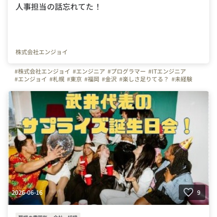
人事担当の話忘れてた！
株式会社エンジョイ
#株式会社エンジョイ
#エンジニア
#プログラマー
#ITエンジニア
#エンジョイ
#札幌
#東京
#福岡
#金沢
#楽しさ足りてる？
#未経験
#経験者
2026-06-16
9