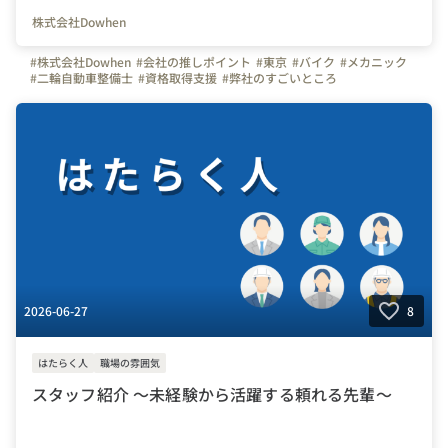
株式会社Dowhen
#株式会社Dowhen
#会社の推しポイント
#東京
#バイク
#メカニック
#二輪自動車整備士
#資格取得支援
#弊社のすごいところ
#スキルアップ
2026-06-27
8
はたらく人
職場の雰囲気
スタッフ紹介 ～未経験から活躍する頼れる先輩～