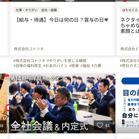
仕事・やりがい
会社・組織
はたらく人
、
【給与・待遇】今日は何の日？賞与の日💗
ネクタ
ちゃめ
素顔と
株式会社コトリオ
株式会社Ｅ
#株式会社コトリオ
#やりがいを感じる瞬間
#株式会社
#自慢の福利厚生
#お金のハナシ
#医療
#福祉
#介護
#弊社のす
#看護
#人材
#営業
#派遣
#紹介
#宮城県
#仙台市
#社員紹介
#栃木県
#宇都宮市
#群馬県
#高崎市
#東京都
#港区
#エブリワ
県
#神奈川県
#横浜市
#埼玉県
#さいたま市
#千葉県
#iPhone
#
#千葉市
#長野県
#松本市
#静岡県
#浜松市
#愛知県
#三重県
#
#名古屋市
#京都府
#京都市
#大阪府
#大阪市
#兵庫県
#和歌山県
#神戸市
#奈良県
#奈良市
#岡山県
#岡山市
#広島県
#広島市
#福岡県
#福岡市
#熊本県
#熊本市
#鹿児島県
#鹿児島市
#20代の転職
#賞与
#ボーナス
#インセンティブ
#給与
2025-11-14
2025-11-07
56
61