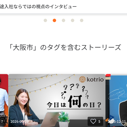
途入社ならではの視点のインタビュー
item
item
item
item
item
0
1
2
3
4
「大阪市」のタグを含むストーリーズ
2026-05-29
2025-12-11
7
5