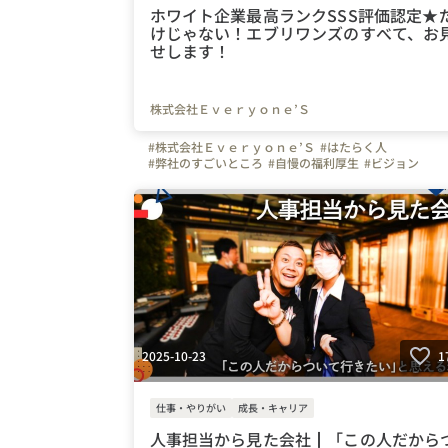
ホワイト企業最高ランクSSS評価認定★
けじゃない！エブリワンズのすべて、お
せします！
株式会社Ｅｖｅｒｙｏｎｅ’Ｓ
#株式会社Ｅｖｅｒｙｏｎｅ’Ｓ
#はたらく人
#弊社のすごいところ
#自慢の福利厚生
#ビジョン
#写真で伝える会社の雰囲気
#社内イベント
#営業
#Instagram
#愛知県
#岐阜県
#三重県
#静岡県
#広島
#岡山県
#大阪府
#京都府
#兵庫県
#東海
#関西
#名古屋市
#大阪市
#ベンチャー
#通信
#スマホ
#携帯
#Wi-Fi
#インターネット
#ホワイト企業
2025-10-23
1
仕事・やりがい
成長・キャリア
人事担当から見た会社┃「この人だから