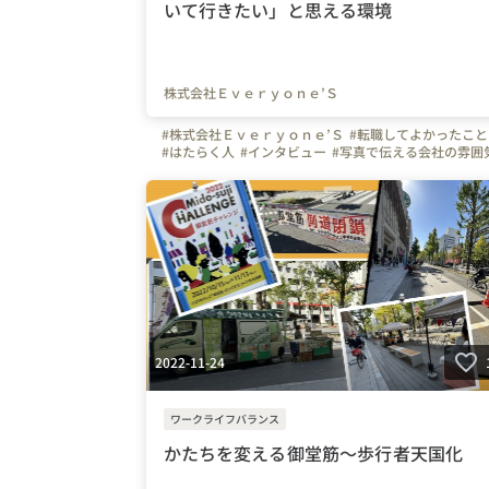
いて行きたい」と思える環境
株式会社Ｅｖｅｒｙｏｎｅ’Ｓ
#株式会社Ｅｖｅｒｙｏｎｅ’Ｓ
#転職してよかったこと
#はたらく人
#インタビュー
#写真で伝える会社の雰囲
#社員紹介
#面接担当の素顔
#営業
#愛知県
#三重県
#岐阜県
#静岡県
#大阪府
#京都府
#兵庫県
#広島県
#岡山県
#エブリワンズの人たち
#ベンチャー
#エブリワンズ
#名古屋市
#販売
#人事
#面接官
#大阪
#スマホ
#携帯
#Wi-Fi
#インターネット
#ホワイト企業
2022-11-24
ワークライフバランス
かたちを変える御堂筋～歩行者天国化