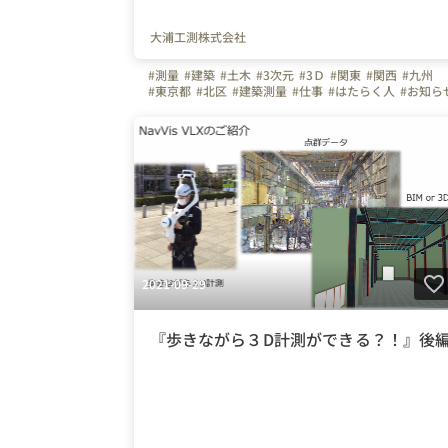
大浦工測株式会社
#測量
#建築
#土木
#3次元
#3Ｄ
#関東
#関西
#九州
#東京都
#北区
#建築測量
#仕事
#はたらく人
#お知ら
#組織
#横浜市
#神奈川県
#大阪府
#福岡県
#福岡市
#淀川区
#大阪市
2021-09-29
『歩きながら３D計測ができる？！』後