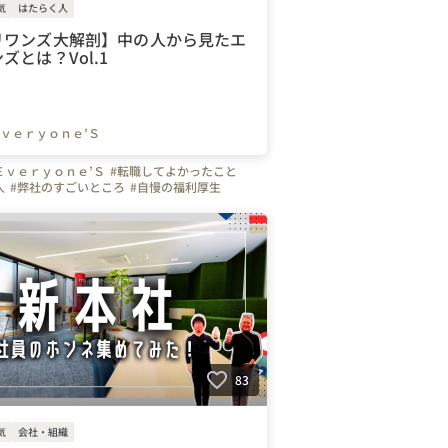
気
はたらく人
リワンズ大解剖】中の人から見たエ
ズとは？Vol.1
ｖｅｒｙｏｎｅ’Ｓ
Ｅｖｅｒｙｏｎｅ’Ｓ
#転職してよかったこと
人
#弊社のすごいところ
#自慢の福利厚生
#営業
#通信
#ベンチャー
#愛知県
#大阪府
岡山県
#岐阜県
#三重県
#静岡県
#名古屋市
京都府
#兵庫県
#携帯
#スマホ
#Wi-Fi
ネット
#エブリワンズの人たち
83
気
会社・組織