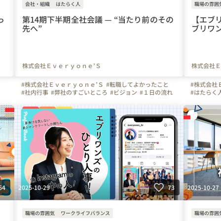
会社・組織
はたらく人
職場の雰囲
っ
第14期下半期全社会議 — “当たり前のその
【エブ
先へ”
ブリワン
株式会社Ｅｖｅｒｙｏｎｅ’Ｓ
株式会社Ｅ
#株式会社Ｅｖｅｒｙｏｎｅ’Ｓ
#転職してよかったこと
#株式会社
#社内行事
#弊社のすごいところ
#ビジョン
#１日の流れ
#はたらく
#写真で伝える会社の雰囲気
#社内イベント
#営業
#ビジョン
#ベンチャー
#通信
#携帯
#Wi-Fi
#インターネット
#広島県
#
#愛知県
#大阪府
#岐阜県
#三重県
#静岡県
#京都府
#大阪市
#
#兵庫県
#広島県
#岡山県
#東海
#名古屋市
#関西
#インター
#大阪市
#エブリワンズの人たち
#通信ベンチャー
2025-10-29
2025-10-27
64
73
職場の雰囲気
ワークライフバランス
職場の雰囲