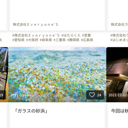
株式会社Ｅｖｅｒｙｏｎｅ’Ｓ
株式会社ラ
#株式会社Ｅｖｅｒｙｏｎｅ’Ｓ
#はたらく人
#営業
#株式会社
気
#愛知県
#大阪府
#岐阜県
#三重県
#静岡県
#広島県
#はじめま
#エブリワンズの人たち
#エブリワンズ
#名古屋市
#名古屋市
#大阪市
#ベンチャー
#ホワイト企業
#初投稿
#通信
#30代歓迎
#性格診断
#類人猿診断
#携帯
#Wi-Fi
市
2022-03-16
2021-12-07
19
24
「ガラスの砂浜」
今回は