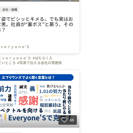
会社・組織
イ姿でピシッとキメる。でも実はお
な男。社員が“裏ボス”と慕う、その
は？
ｖｅｒｙｏｎｅ’Ｓ
Ｅｖｅｒｙｏｎｅ’Ｓ
#はたらく人
ごいところ
#写真で伝える会社の雰囲気
#面接担当の素顔
#営業
ンズの人たち
#セールス
#通信
#スマホ
携帯
#Wi-Fi
#無線
#愛知県
#名古屋市
岐阜県
#静岡県
#大阪府
#大阪市
#京都府
#兵庫県
#東海
#関西
#広島県
#岡山県
#中国
69