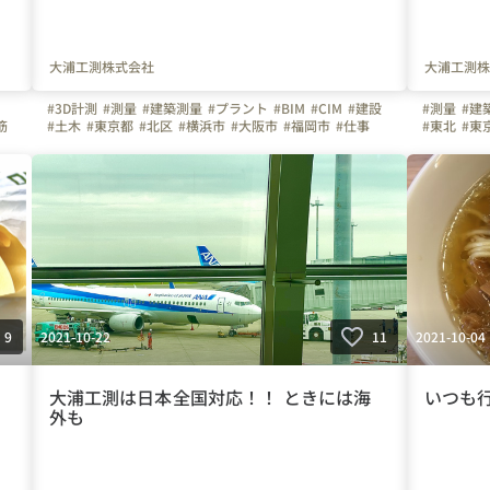
大浦工測株式会社
大浦工測株
#3D計測
#測量
#建築測量
#プラント
#BIM
#CIM
#建設
#測量
#建
筋
#土木
#東京都
#北区
#横浜市
#大阪市
#福岡市
#仕事
#東北
#東
#お知らせ
#働く仲間
#3次元
#３D
#仲間
#組
#福岡県
#
2021-10-22
2021-10-04
9
11
大浦工測は日本全国対応！！ ときには海
いつも
外も