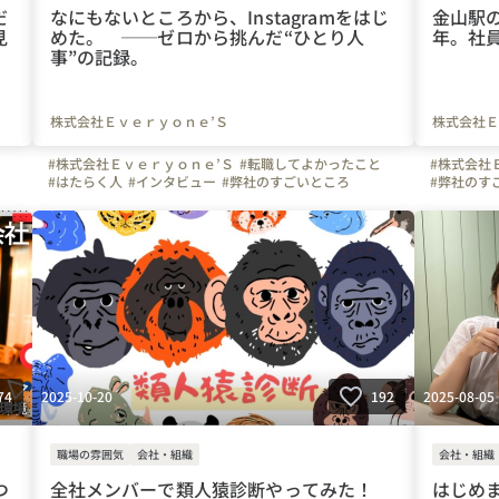
だ
なにもないところから、Instagramをはじ
金山駅
見
めた。 ──ゼロから挑んだ“ひとり人
年。社
事”の記録。
株式会社Ｅｖｅｒｙｏｎｅ’Ｓ
株式会社Ｅ
#株式会社Ｅｖｅｒｙｏｎｅ’Ｓ
#転職してよかったこと
#株式会社
#はたらく人
#インタビュー
#弊社のすごいところ
#弊社のす
#Instagram
#写真で伝える会社の雰囲気
#社内イベント
#ベンチャ
県
#社員紹介
#面接担当の素顔
#営業
#通信
#スマホ
#広島県
#
#Wi-Fi
#携帯
#インターネット
#愛知県
#大阪府
#スマホ
#W
#三重県
#岐阜県
#静岡県
#広島県
#岡山県
#名古屋市
#エブリワ
#大阪市
#津市
#岐阜市
#静岡市
#エブリワンズ
#エブリワンズの人たち
#ベンチャー
#東海
#関西
#中国
2025-10-20
2025-08-05
74
192
職場の雰囲気
会社・組織
会社・組織
つ
全社メンバーで類人猿診断やってみた！
はじめ