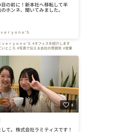
の目の前に！新本社へ移転して半
員のホンネ、聞いてみました。
ｖｅｒｙｏｎｅ’Ｓ
Ｅｖｅｒｙｏｎｅ’Ｓ
#オフィスを紹介します
ごいところ
#写真で伝える会社の雰囲気
#営業
ー
#愛知県
#岐阜県
#三重県
#静岡県
#大阪府
岡山県
#東海
#関西
#中国
#通信
#携帯
i-Fi
#インターネット
#エブリワンズ
ンズの人たち
#名古屋市
#大阪市
#接客
#販売
8
まして。株式会社ラミティスです！