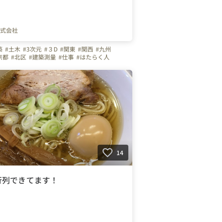
式会社
築
#土木
#3次元
#３D
#関東
#関西
#九州
京都
#北区
#建築測量
#仕事
#はたらく人
織
#お知らせ
#横浜市
#神奈川県
#大阪府
福岡市
#淀川区
#大阪市
#企業
#はたらきがい
14
行列できてます！