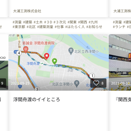
大浦工測株式会社
大浦工測株
#測量
#建築
#土木
#３D
#３次元
#関東
#関西
#九州
#測量
#建
せ
#東京都
#北区
#建築測量
#仕事
#はたらく人
#お知らせ
#ランチ
#
#組織
#横浜市
#神奈川県
#大阪府
#福岡県
#福岡市
#九州
#大
#淀川区
#大阪市
2021-09-25
2021-09-10
9
8
編
浮間舟渡のイイところ
『関西