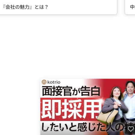
る『会社の魅力』とは？
中
Item
2
of
5
2026-06-05