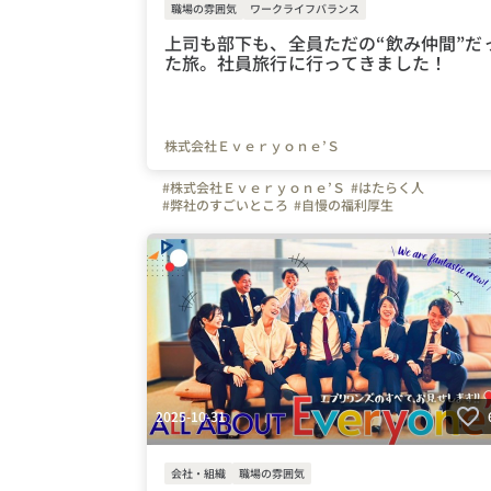
職場の雰囲気
ワークライフバランス
上司も部下も、全員ただの“飲み仲間”だ
た旅。社員旅行に行ってきました！
株式会社Ｅｖｅｒｙｏｎｅ’Ｓ
#株式会社Ｅｖｅｒｙｏｎｅ’Ｓ
#はたらく人
#弊社のすごいところ
#自慢の福利厚生
#写真で伝える会社の雰囲気
#社内イベント
#会社の推しポイント
#休日
#社員紹介
#営業
#ベンチャー
#東海
#関西
#愛知県
#名古屋市
#大阪府
#三重県
#岐阜県
#静岡県
#京都府
#兵庫県
#和歌山県
#大阪市
#通信
#スマホ
#Wi-Fi
#インターネット
#携帯
2025-10-31
会社・組織
職場の雰囲気