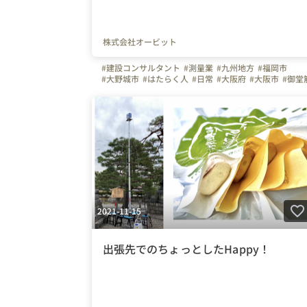
株式会社オービット
#建設コンサルタント
#測量業
#九州地方
#福岡市
#大野城市
#はたらく人
#日常
#大阪府
#大阪市
#御堂
#ほこみち
#歩行者利便増進道路
#東京都
#Uターン
#Iターン
#東京圏
#近畿圏
#関東地方
#関西地方
#社会実験
#まちづくり
#にぎわい創出
2021-11-15
出張先でのちょっとしたHappy！