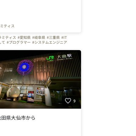
ミティス
ラミティス
#愛知県
#岐阜県
#三重県
#IT
して
#プログラマー
#システムエンジニア
#大阪府
#大阪市
#関西
#20代歓迎
9
秋田県大仙市から