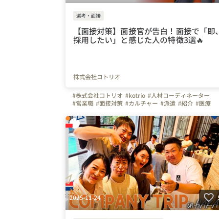
選考・面接
【面接対策】面接官が告白！面接で「即
採用したい」と感じた人の特徴3選🔥
株式会社コトリオ
#株式会社コトリオ
#kotrio
#人材コーディネーター
#営業職
#面接対策
#カルチャー
#派遣
#紹介
#医療
#福祉
#介護
#看護
#20代の転職
#30代の転職
#宮城県
#仙台市
#栃木県
#宇都宮市
#群馬県
#高崎市
#埼玉県
#さいたま市
#千葉県
#千葉市
#東京都
#港区
#神奈川
#横浜市
#長野県
#松本市
#静岡県
#浜松市
#愛知県
#名古屋市
#京都府
#京都市
#大阪府
#大阪市
#兵庫県
#神戸市
#奈良県
#奈良市
#岡山県
#岡山市
#広島県
#広島市
#福岡県
#福岡市
#熊本県
#熊本市
#鹿児島県
#鹿児島市
2025-11-24