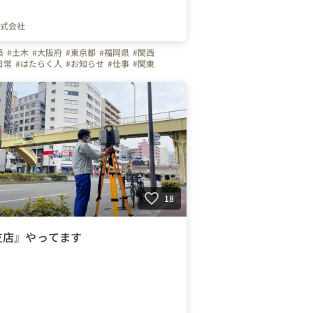
式会社
築
#土木
#大阪府
#東京都
#福岡県
#関西
日常
#はたらく人
#お知らせ
#仕事
#関東
阪市
#計測
18
支店』やってます