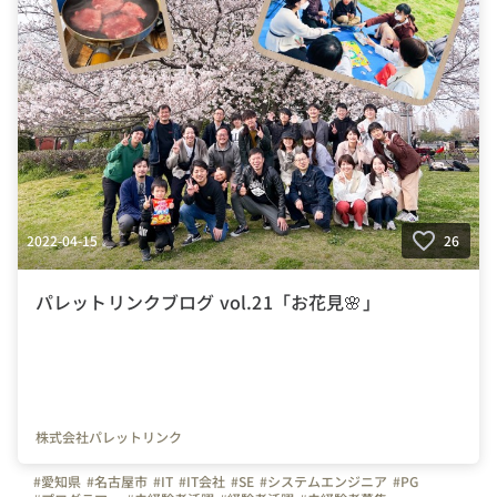
2022-04-15
26
パレットリンクブログ vol.21「お花見🌸」
株式会社パレットリンク
#愛知県
#名古屋市
#IT
#IT会社
#SE
#システムエンジニア
#PG