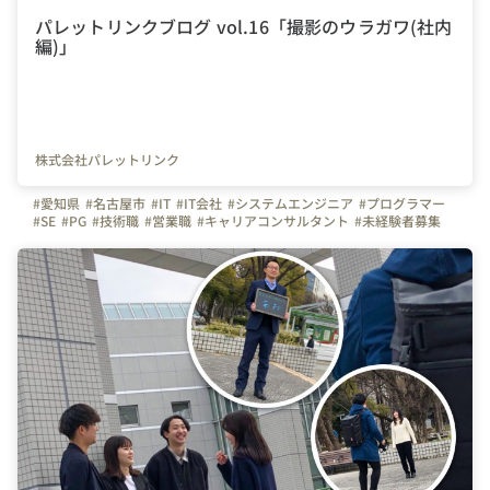
パレットリンクブログ vol.16「撮影のウラガワ(社内
編)」
株式会社パレットリンク
#愛知県
#名古屋市
#IT
#IT会社
#システムエンジニア
#プログラマー
#SE
#PG
#技術職
#営業職
#キャリアコンサルタント
#未経験者募集
#経験者募集
#システム開発
#エンジニア
#テレワーク
#在宅勤務
#土日休み
#完全週休２日制
#祝日休み
#💻
#文系
#理系
#写真撮影
#オフィスを紹介します
#日常
#弊社のすごいところ
#パンフレット撮影
#繋がりを大切に
#色とりどりの未来をITで
#パレットリンク
#パレットリンクブログ