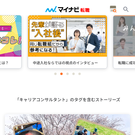
とは？
中途入社ならではの視点のインタビュー
転職に成
item
item
item
item
item
0
1
2
3
4
Item
2
of
5
「キャリアコンサルタント」のタグを含むストーリーズ