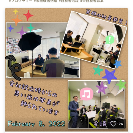
#プログラマー
#未経験者活躍
#経験者活躍
#未経験者募集
#経験者募集
#完全週休２日制
#土日祝日休み
#💻
#デスクワーク
#🏠
#テレワーク
#在宅勤務
#イベント
#🌸
#お花見
#日常
#キャリアコンサルタント
#きゃりぽ
#繋がりを大切に
#色とりどりの未来をITで
#パレットリンク
#パレットリンクブログ
2022-02-22
24