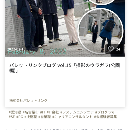
2022-02-15
24
パレットリンクブログ vol.15「撮影のウラガワ(公園
編)」
株式会社パレットリンク
#愛知県
#名古屋市
#IT
#IT会社
#システムエンジニア
#プログラマー
#SE
#PG
#技術職
#営業職
#キャリアコンサルタント
#未経験者募集
#経験者募集
#未経験OK
#日常
#パンフレット作成
#撮影会
#白川公園
#土日祝日休み
#完全週休２日制
#テレワーク
#在宅勤務