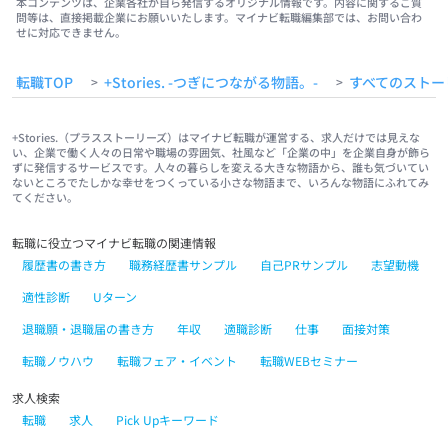
#💻
#明るい会社
#繋がりを大切に
#色とりどりの未来をITで
本コンテンツは、企業各社が自ら発信するオリジナル情報です。内容に関するご質
問等は、直接掲載企業にお願いいたします。マイナビ転職編集部では、お問い合わ
#パレットリンク
#パレットリンクブログ
#イベント
#2月イベント
せに対応できません。
転職TOP
+Stories. -つぎにつながる物語。-
すべてのストー
>
>
+Stories.（プラスストーリーズ）はマイナビ転職が運営する、求人だけでは見えな
い、企業で働く人々の日常や職場の雰囲気、社風など「企業の中」を企業自身が飾ら
ずに発信するサービスです。人々の暮らしを変える大きな物語から、誰も気づいてい
ないところでたしかな幸せをつくっている小さな物語まで、いろんな物語にふれてみ
てください。
転職に役立つマイナビ転職の関連情報
履歴書の書き方
職務経歴書サンプル
自己PRサンプル
志望動機
適性診断
Uターン
退職願・退職届の書き方
年収
適職診断
仕事
面接対策
転職ノウハウ
転職フェア・イベント
転職WEBセミナー
求人検索
転職
求人
Pick Upキーワード