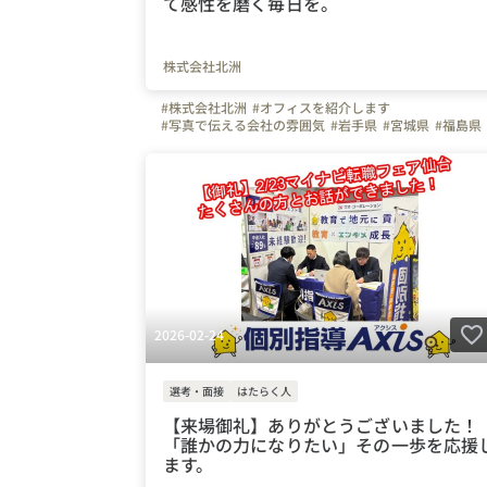
て感性を磨く毎日を。
株式会社北洲
#株式会社北洲
#オフィスを紹介します
#写真で伝える会社の雰囲気
#岩手県
#宮城県
#福島県
2026-02-24
選考・面接
はたらく人
【来場御礼】ありがとうございました！
「誰かの力になりたい」その一歩を応援
ます。