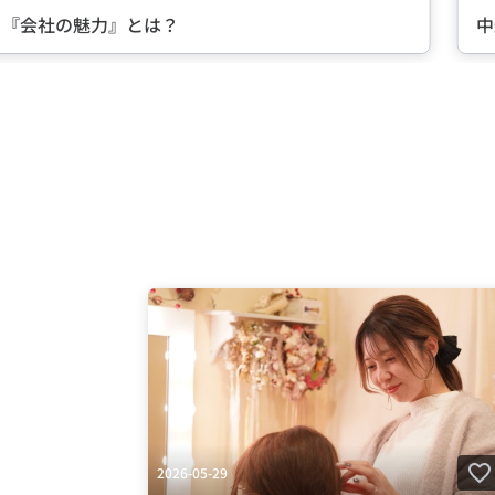
る『会社の魅力』とは？
中
Item
2
of
5
2026-05-29