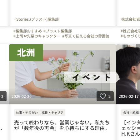
+Stories.(プラスト)編集部
株式会社岩
#編集部おすすめ
#プラスト編集部
#株式会社
#上司や先輩のキャラクター
#写真で伝える会社の雰囲気
#ものづく
#はたらく人
#やりがいを感じる瞬間
#インタビュー
#写真で伝
#+Stories.
#プラスストーリーズ
#プラスト
#マイナビ転職
#弊社のすごいところ
#自慢の福利厚生
#+Stories.(プラスト)編集部
#茨城県
#東京都
#千葉県
#埼玉県
#栃木県
#神奈川県
#北海道
#宮城県
#青森県
#岩手県
#福島県
#愛知県
#静岡県
#長野県
#大阪府
#岡山県
#広島県
#福岡県
#佐賀県
#長崎県
#熊本県
#鹿児島県
#沖縄県
#京都府
2026-02-20
2026-02-17
2
2
仕事・やりがい
成長・キャリア
会社・組織
売って終わりなら、営業じゃない。私たち
【イン
し
が「数年後の再会」を心待ちにする理由。
ェッシ
H.Kさ