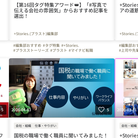
【第16回タグ特集アワード👑】「#写真で
+Stor
伝える会社の雰囲気」からおすすめ記事を
アの道
選出！
+Stories.(プラスト)編集部
+Storie
#編集部おすすめ
#タグ特集
#+Stories.
#編集部お
#プラスストーリーズ
#プラスト
#マイナビ転職
#上司や先
#プラスト編集部
#+Stories.(プラスト)編集部
#はたらく
#写真で伝える会社の雰囲気
#広島県
#東京都
#神奈川県
#+Stories.
#愛知県
#大阪府
#兵庫県
#岡山県
#福岡県
#千葉県
#マイナビ
#埼玉県
#栃木県
#北海道
#宮城県
#青森県
#岩手県
#+Stori
#福島県
#静岡県
#長野県
#佐賀県
#長崎県
#熊本県
#岩手県
#
#鹿児島県
#沖縄県
#京都府
#
#奈良県
#
2026-04-03
2026-03-31
5
5
会社・組織
仕事・やりがい
会社・組織
フ
国税の職場で働く職員に聞いてみました！
+Stor