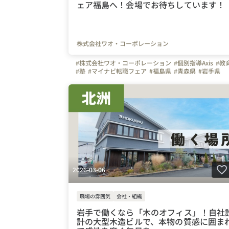
ェア福島へ！会場でお待ちしています！
株式会社ワオ・コーポレーション
#株式会社ワオ・コーポレーション
#個別指導Axis
#教
#塾
#マイナビ転職フェア
#福島県
#青森県
#岩手県
#宮城県
#山形県
#秋田県
#はたらく人
2026-03-06
職場の雰囲気
会社・組織
岩手で働くなら「木のオフィス」！自社
計の大型木造ビルで、本物の質感に囲ま