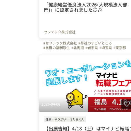
「健康経営優良法人2026(大規模法人部
門)」に認定されました💮🎉
セフテック株式会社
#セフテック株式会社
#弊社のすごいところ
#自慢の福利厚生
#北海道
#岩手県
#埼玉県
#東京都
#長野県
#静岡県
#大阪府
#福岡県
#長崎県
#佐賀県
#熊本県
#鹿児島県
#沖縄県
2026-04-06
仕事・やりがい
はたらく人
【出展告知】4/18（土）はマイナビ転職