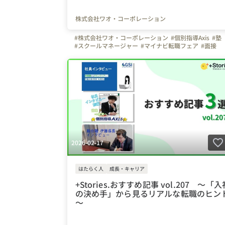
株式会社ワオ・コーポレーション
#株式会社ワオ・コーポレーション
#個別指導Axis
#塾
#スクールマネージャー
#マイナビ転職フェア
#面接
#面談
#青森県
#岩手県
#宮城県
#秋田県
#山形県
#福島県
2026-02-17
はたらく人
成長・キャリア
+Stories.おすすめ記事 vol.207 ～「入
の決め手」から見るリアルな転職のヒン
～