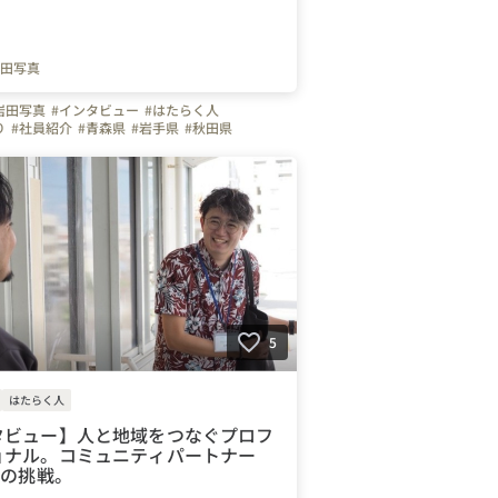
田写真
岩田写真
#インタビュー
#はたらく人
り
#社員紹介
#青森県
#岩手県
#秋田県
える会社の雰囲気
5
はたらく人
タビュー】人と地域をつなぐプロフ
ョナル。コミュニティパートナー
んの挑戦。