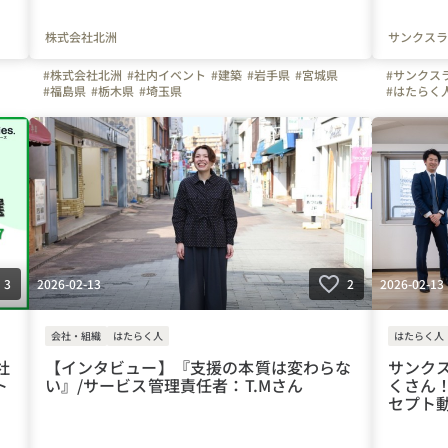
株式会社北洲
サンクスラ
#株式会社北洲
#社内イベント
#建築
#岩手県
#宮城県
#サンクス
#福島県
#栃木県
#埼玉県
#はたらく
#山形県
#
#千葉県
#
#富山県
#
#三重県
#
#和歌山県
#徳島県
#
#長崎県
#
#インタビ
2026-02-13
2026-02-13
3
2
会社・組織
はたらく人
はたらく人
社
【インタビュー】『支援の本質は変わらな
サンク
ト
い』/サービス管理責任者：T.Mさん
くさん
セプト