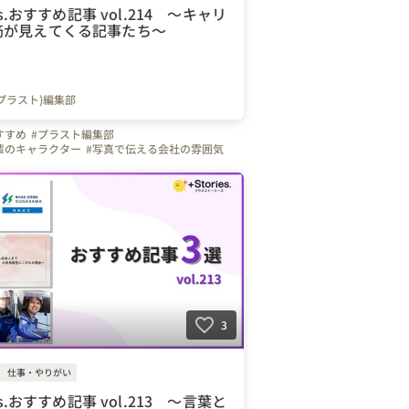
ies.おすすめ記事 vol.214 ～キャリ
筋が見えてくる記事たち～
s.(プラスト)編集部
すすめ
#プラスト編集部
輩のキャラクター
#写真で伝える会社の雰囲気
人
#やりがいを感じる瞬間
#インタビュー
#プラスストーリーズ
#プラスト
転職
#弊社のすごいところ
#自慢の福利厚生
es.(プラスト)編集部
#千葉県
#北海道
#宮城県
神奈川県
#東京都
#愛知県
#大阪府
#福岡県
栃木県
#群馬県
#埼玉県
#長野県
#静岡県
兵庫県
#岡山県
#広島県
#熊本県
3
仕事・やりがい
ies.おすすめ記事 vol.213 ～言葉と