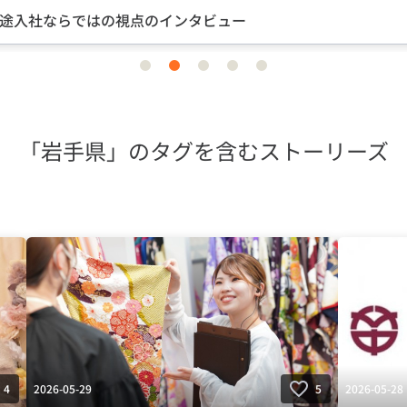
途入社ならではの視点のインタビュー
item
item
item
item
item
0
1
2
3
4
「岩手県」のタグを含むストーリーズ
2026-05-29
2026-05-28
4
5