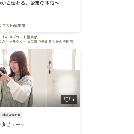
みから伝わる、企業の本気～
s.(プラスト)編集部
すすめ
#プラスト編集部
輩のキャラクター
#写真で伝える会社の雰囲気
人
#やりがいを感じる瞬間
#インタビュー
#プラスストーリーズ
#プラスト
転職
#弊社のすごいところ
#自慢の福利厚生
es.(プラスト)編集部
#北海道
#青森県
#岩手県
宮城県
#山形県
#福島県
#茨城県
#群馬県
埼玉県
#千葉県
#神奈川県
#東京都
#新潟県
長野県
#岐阜県
#静岡県
#愛知県
#三重県
大阪府
#京都府
#奈良県
#和歌山県
#兵庫県
広島県
#山口県
#徳島県
#香川県
#福岡県
宮崎県
#長崎県
#大分県
3
職場の雰囲気
ンタビュー✨