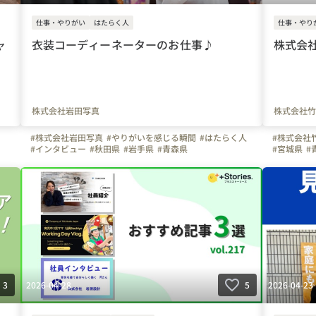
仕事・やりがい
はたらく人
仕事・やり
ャ
衣装コーディーネーターのお仕事♪
株式会
株式会社岩田写真
株式会社竹
#株式会社岩田写真
#やりがいを感じる瞬間
#はたらく人
#株式会社
#インタビュー
#秋田県
#岩手県
#青森県
#宮城県
#
2026-04-28
2026-04-23
3
5