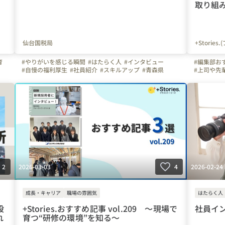
取り組
仙台国税局
+Storie
育
#やりがいを感じる瞬間
#はたらく人
#インタビュー
#編集部お
#自慢の福利厚生
#社員紹介
#スキルアップ
#青森県
#上司や先
#岩手県
#宮城県
#秋田県
#山形県
#福島県
#はたらく
#+Stories.
#マイナビ
#+Stori
#秋田県
#
#栃木県
#
#石川県
#
#滋賀県
#
#岡山県
#
#熊本県
#
2026-03-03
2026-02-24
2
4
成長・キャリア
職場の雰囲気
はたらく人
設
+Stories.おすすめ記事 vol.209 ～現場で
社員イ
れ
育つ“研修の環境”を知る～