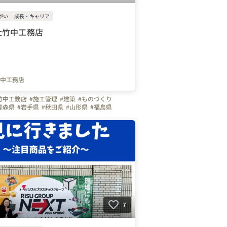
がい
成長・キャリア
社竹中工務店
中工務店
竹中工務店
#施工管理
#建築
#ものづくり
青森県
#岩手県
#秋田県
#山形県
#福島県
7