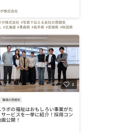
ボ株式会社
ラボ株式会社
#写真で伝える会社の雰囲気
人
#北海道
#青森県
#岩手県
#宮城県
#秋田県
福島県
#茨城県
#栃木県
#群馬県
#埼玉県
東京都
#神奈川県
#新潟県
#山梨県
#長野県
石川県
#福井県
#岐阜県
#静岡県
#愛知県
滋賀県
#京都府
#大阪府
#兵庫県
#奈良県
#鳥取県
#島根県
#岡山県
#広島県
#山口県
香川県
#愛媛県
#高知県
#福岡県
#佐賀県
熊本県
#大分県
#宮崎県
#鹿児島県
#沖縄県
ュー
3
職場の雰囲気
スラボの福祉はおもしろい事業がた
！サービスを一挙に紹介！採用コン
動画公開！