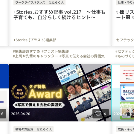
ワークライフバランス
はたらく人
仕事・やり
+Stories.おすすめ記事 vol.217 ～仕事も
✨️🏢
子育ても、自分らしく続けるヒント～
ート🏢 
+Stories.(プラスト)編集部
セフテック
#編集部おすすめ
#プラスト編集部
#セフテッ
#上司や先輩のキャラクター
#写真で伝える会社の雰囲気
#ものづく
#はたらく人
#やりがいを感じる瞬間
#インタビュー
#静岡県
#
#+Stories.
#プラスストーリーズ
#プラスト
#鹿児島県
#マイナビ転職
#弊社のすごいところ
#自慢の福利厚生
#+Stories.(プラスト)編集部
#青森県
#宮城県
#岩手県
#新潟県
#母の日
#ワーママ
2026-04-20
2026-04-07
6
4
職場の雰囲気
はたらく人
成長・キャ