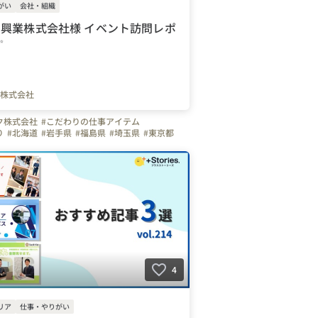
がい
会社・組織
リス興業株式会社様 イベント訪問レポ
✨
株式会社
ク株式会社
#こだわりの仕事アイテム
り
#北海道
#岩手県
#福島県
#埼玉県
#東京都
大阪府
#福岡県
#佐賀県
#長崎県
#熊本県
#沖縄県
4
リア
仕事・やりがい