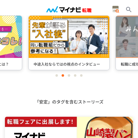
とは？
中途入社ならではの視点のインタビュー
転職に成
item
item
item
item
item
0
1
2
3
4
Item
2
of
5
「安定」のタグを含むストーリーズ