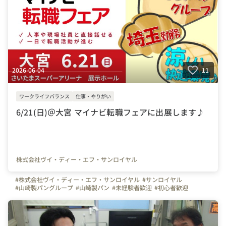
2026-06-04
11
ワークライフバランス
仕事・やりがい
6/21(日)＠大宮 マイナビ転職フェアに出展します♪
株式会社ヴイ・ディー・エフ・サンロイヤル
#株式会社ヴイ・ディー・エフ・サンロイヤル
#サンロイヤル
#山崎製パングループ
#山崎製パン
#未経験者歓迎
#初心者歓迎
#やりがいを感じる瞬間
#ものづくり
#食品工場
#工場
#メーカー
#パン
#冷凍生地
#休日
#土日休み
#安定
#埼玉県
#パン好き集まれ♪