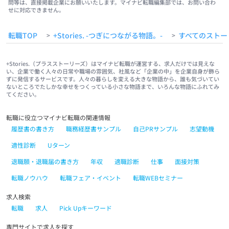
問等は、直接掲載企業にお願いいたします。マイナビ転職編集部では、お問い合わ
せに対応できません。
転職TOP
+Stories. -つぎにつながる物語。-
すべてのストー
>
>
+Stories.（プラスストーリーズ）はマイナビ転職が運営する、求人だけでは見えな
い、企業で働く人々の日常や職場の雰囲気、社風など「企業の中」を企業自身が飾ら
ずに発信するサービスです。人々の暮らしを変える大きな物語から、誰も気づいてい
ないところでたしかな幸せをつくっている小さな物語まで、いろんな物語にふれてみ
てください。
転職に役立つマイナビ転職の関連情報
履歴書の書き方
職務経歴書サンプル
自己PRサンプル
志望動機
適性診断
Uターン
退職願・退職届の書き方
年収
適職診断
仕事
面接対策
転職ノウハウ
転職フェア・イベント
転職WEBセミナー
求人検索
転職
求人
Pick Upキーワード
専門サイトで求人を探す