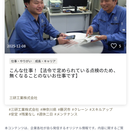
2025-12-08
5
仕事・やりがい
成長・キャリア
こんな仕事！【法令で定められている点検のため、
無くなることのないお仕事です】
三研工業株式会社
#三研工業株式会社
#神奈川県
#藤沢市
#クレーン
#スキルアップ
#安定
#残業なし
#週休二日
#メンテナンス
本コンテンツは、企業各社が自ら発信するオリジナル情報です。内容に関するご質