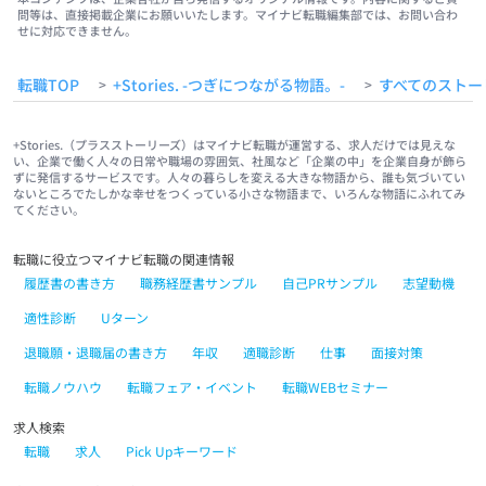
問等は、直接掲載企業にお願いいたします。マイナビ転職編集部では、お問い合わ
せに対応できません。
転職TOP
+Stories. -つぎにつながる物語。-
すべてのストー
>
>
+Stories.（プラスストーリーズ）はマイナビ転職が運営する、求人だけでは見えな
い、企業で働く人々の日常や職場の雰囲気、社風など「企業の中」を企業自身が飾ら
ずに発信するサービスです。人々の暮らしを変える大きな物語から、誰も気づいてい
ないところでたしかな幸せをつくっている小さな物語まで、いろんな物語にふれてみ
てください。
転職に役立つマイナビ転職の関連情報
履歴書の書き方
職務経歴書サンプル
自己PRサンプル
志望動機
適性診断
Uターン
退職願・退職届の書き方
年収
適職診断
仕事
面接対策
転職ノウハウ
転職フェア・イベント
転職WEBセミナー
求人検索
転職
求人
Pick Upキーワード