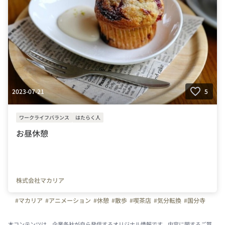
2023-07-21
5
ワークライフバランス
はたらく人
お昼休憩
株式会社マカリア
#マカリア
#アニメーション
#休憩
#散歩
#喫茶店
#気分転換
#国分寺
本コンテンツは、企業各社が自ら発信するオリジナル情報です。内容に関するご質