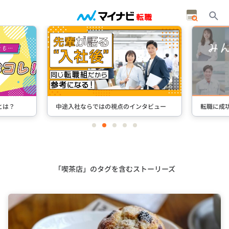
とは？
中途入社ならではの視点のインタビュー
転職に成
item
item
item
item
item
0
1
2
3
4
Item
2
of
5
「喫茶店」のタグを含むストーリーズ