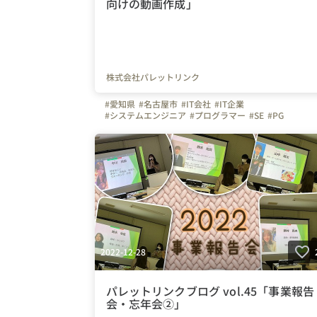
向けの動画作成」
株式会社パレットリンク
#愛知県
#名古屋市
#IT会社
#IT企業
#システムエンジニア
#プログラマー
#SE
#PG
#文理不問
#文系
#理系
#未経験者活躍
#経験者活躍
#
#デスクワーク
#🏠
#テレワーク
#在宅勤務
#月末帰社
#イベント
#月末
#動画撮影
#入社説明会
#インタビュ
#会社の様子
#写真で伝える会社の雰囲気
#会社の雰囲
#明るい
#繋がりを大切に
#色とりどりの未来をITで
#パレットリンク
#パレットリンクブログ
2022-12-28
パレットリンクブログ vol.45「事業報告
会・忘年会②」