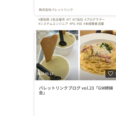
株式会社パレットリンク
#愛知県
#名古屋市
#IT
#IT会社
#プログラマー
#システムエンジニア
#PG
#SE
#未経験者活躍
#経験者活躍
#未経験者募集
#経験者募集
#写真で伝える会社の雰囲気
#会社の雰囲気
#明るい
#社員の雰囲気
#社員の繋がり
#🏠
#テレワーク
#在宅勤務
#💻
#デスクワーク
#月末帰社
#研修
#研修結果報告会
#新人研修
#成長できる環境
#相談しやすい環境
#繋がりを大切に
#色とりどりの未来をITで
#パレットリンク
#パレットリンクブログ
2022-05-13
パレットリンクブログ vol.23「GW姉妹
会」