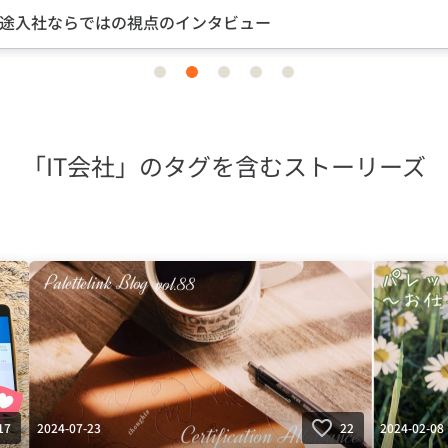
途入社ならではの視点のインタビュー
item
item
item
item
item
0
1
2
3
4
「IT会社」のタグを含むストーリーズ
2024-07-23
2024-02-08
17
22