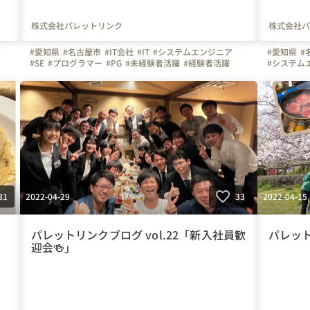
株式会社パレットリンク
株式会社パ
#愛知県
#名古屋市
#IT会社
#IT
#システムエンジニア
#愛知県
#
#SE
#プログラマー
#PG
#未経験者活躍
#経験者活躍
#システム
#未経験者募集
#経験者募集
#💻
#デスクワーク
#未経験者
#座ってできる仕事
#🏠
#在宅勤務
#テレワーク
#技術職
#文理不問
#休日
#土日祝日休み
#完全週休２日制
#休日の過ごし方
#デスクワ
#同好会
#同好会活動
#社員のつながり
#会社の雰囲気
#休みの日
#明るい
#明るい雰囲気
#日常
#謎解き同好会
#同期
#同
#繋がりを大切に
#色とりどりの未来をITで
#繋がりを
#パレットリンク
#パレットリンクブログ
#パレット
2022-04-29
2022-04-15
31
33
パレットリンクブログ vol.22「新入社員歓
パレット
迎会🍻」