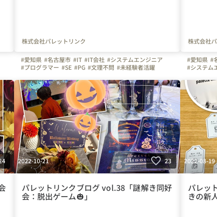
株式会社パレットリンク
株式会社パ
#愛知県
#名古屋市
#IT
#IT会社
#システムエンジニア
#愛知県
#
#プログラマー
#SE
#PG
#文理不問
#未経験者活躍
#システム
#経験者活躍
#💻
#技術職
#デスクワーク
#🏠
#デスクワ
#テレワーク
#在宅勤務
#イベント
#忘年会
#事業報告会
#社員紹介
#年末年始
#月末帰社
#委員会
#委員会活動
#ベンチャ
#レクリエーション委員会
#会議
#仕事の様子
#土日休み
#写真で伝える会社の雰囲気
#雰囲気
#繋がりを大切に
#業務の様
#色とりどりの未来をITで
#パレットリンク
#パレット
#パレットリンクブログ
2022-10-21
2022-08-19
24
23
会
パレットリンクブログ vol.38「謎解き同好
パレット
会：脱出ゲーム🎃」
きの新人