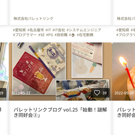
株式会社パレットリンク
株式会社パ
#愛知県
#名古屋市
#IT
#IT会社
#システムエンジニア
#愛知県
#
#プログラマー
#SE
#PG
#技術職
#🏠
#在宅勤務
#プログラ
#テレワーク
#💻
#デスクワーク
#座ってできる仕事
#未経験者
#休日
#休日の過ごし方
#同好会
#同好会活動
#謎解き
#💻
#デス
#謎解き同好会
#日常
#写真で伝える会社の雰囲気
#在宅勤務
#雰囲気
#明るい
#繋がりを大切に
#写真で伝
躍
#色とりどりの未来をITで
#パレットリンク
#ネームタ
#パレットリンクブログ
#色とりど
#パレット
#新入社員
2022-05-27
2022-05-20
29
39
帰
パレットリンクブログ vol.25「始動！謎解
パレット
き同好会②」
き同好