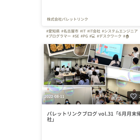
株式会社パレットリンク
#愛知県
#名古屋市
#IT
#IT会社
#システムエンジニア
#プログラマー
#SE
#PG
#💻
#デスクワーク
#🏠
#在宅勤務
#テレワーク
#ご飯会
#名古屋ディナー
#伏見ディナー
#お祝い
#写真で伝える会社の雰囲気
#アットホーム
#伏見駅
#業務後の過ごし方
#🍻
#繋がりを大切に
#色とりどりの未来をITで
#パレットリンク
#パレットリンクブログ
#未経験者活
#経験者活躍
#中小企業
#文理不問
#エンジニア
2022-08-11
パレットリンクブログ vol.31「6月月末
社」