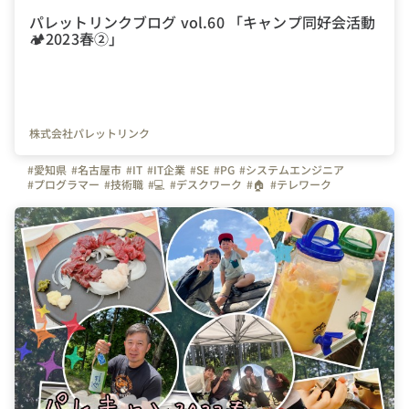
パレットリンクブログ vol.60 「キャンプ同好会活動
🏕️2023春②」
株式会社パレットリンク
#愛知県
#名古屋市
#IT
#IT企業
#SE
#PG
#システムエンジニア
#プログラマー
#技術職
#💻
#デスクワーク
#🏠
#テレワーク
#在宅勤務
#文理不問
#文系
#理系
#休日
#休日の過ごし方
#土日祝日休み
#完全週休二日制
#キャンプ
#キャンプ同好会
#🏕️
#同好会
#同好会活動
#会社の雰囲気
#明るい
#写真で伝える会社の雰囲気
#モルック
#ゲーム
#繋がりを大切に
#色とりどりの未来をITで
#パレットリンク
#パレットリンクブログ