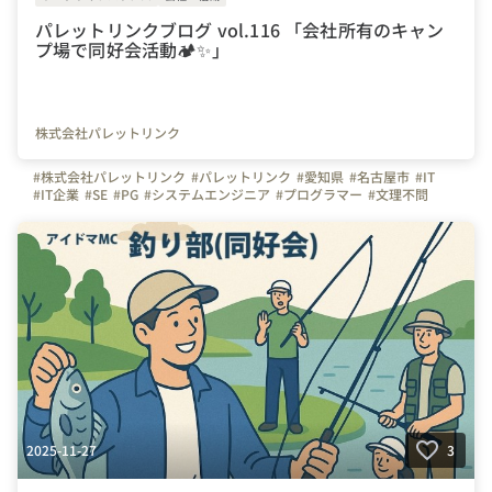
パレットリンクブログ vol.116 「会社所有のキャン
プ場で同好会活動🏕✨」
株式会社パレットリンク
#株式会社パレットリンク
#パレットリンク
#愛知県
#名古屋市
#IT
#IT企業
#SE
#PG
#システムエンジニア
#プログラマー
#文理不問
#文系
#理系
#未経験者活躍
#経験者活躍
#💻
#デスクワーク
#🏠️
#テレワーク
#在宅勤務
#自慢の福利厚生
#写真で伝える会社の雰囲気
#社内イベント
#休日
#休日の過ごし方
#キャンプ
#同好会
#同好会活動
#🏕
#つながりを大切に
#色とりどりの未来をITで
#パレットリンクブログ
2025-11-27
3