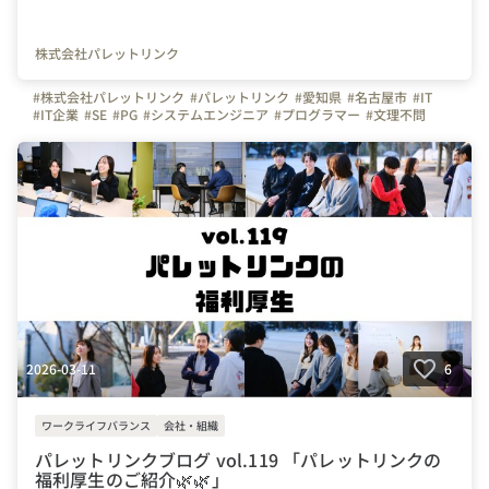
株式会社パレットリンク
#株式会社パレットリンク
#パレットリンク
#愛知県
#名古屋市
#IT
#IT企業
#SE
#PG
#システムエンジニア
#プログラマー
#文理不問
#文系
#理系
#未経験者活躍
#経験者活躍
#💻
#デスクワーク
#🏠️
#テレワーク
#在宅勤務
#自慢の福利厚生
#写真で伝える会社の雰囲気
#社内イベント
#同好会
#つながりを大切に
#色とりどりの未来をITで
#パレットリンクブログ
#名古屋駅
#懇親会
#ごはん
#🍺
#餃子
#🥟
#餃子同好会
#居酒屋
2026-03-11
6
ワークライフバランス
会社・組織
パレットリンクブログ vol.119 「パレットリンクの
福利厚生のご紹介🌿🌿」