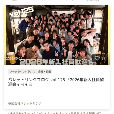
#文系
#理系
#未経験者活躍
#経験者活躍
#💻
#デスクワーク
#🏠
#テレワーク
#在宅勤務
#自慢の福利厚生
#写真で伝える会社の雰囲気
#社内イベント
#休日
#同好会
#キャンプ同好会
#キャンプ
#お花見
#つながりを大切に
#色とりどりの未来をITで
#パレットリンクブログ
2026-05-15
16
ワークライフバランス
会社・組織
パレットリンクブログ vol.125 「2026年新入社員歓
迎会👧🏻👦🏻」
株式会社パレットリンク
#株式会社パレットリンク
#パレットリンク
#愛知県
#名古屋市
#IT