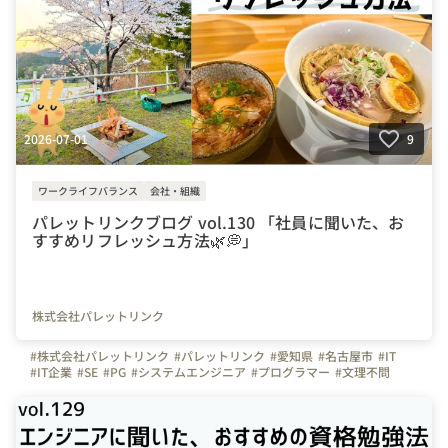
2026-07-01
9
ワークライフバランス
会社・組織
パレットリンクブログ vol.130 「社員に聞いた、お
すすめリフレッシュ方法🌿💭」
株式会社パレットリンク
#株式会社パレットリンク
#パレットリンク
#愛知県
#名古屋市
#IT
#IT企業
#SE
#PG
#システムエンジニア
#プログラマー
#文理不問
#文系
#理系
#未経験者活躍
#経験者活躍
#💻
#デスクワーク
#🏠️
#テレワーク
#在宅勤務
#自慢の福利厚生
#写真で伝える会社の雰囲気
#社内イベント
#同好会
#つながりを大切に
#色とりどりの未来をITで
#パレットリンクブログ
#リフレッシュ
#睡眠
#音楽
#自然
#ゲーム