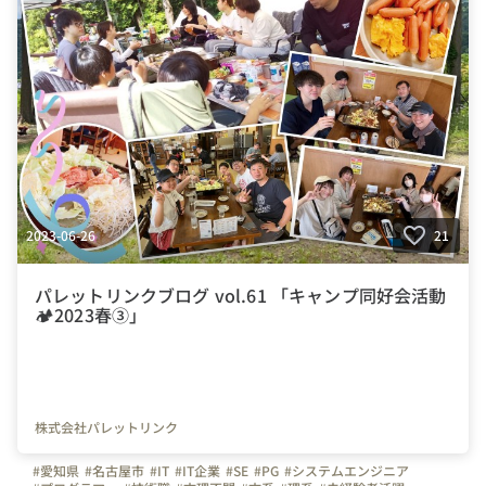
2023-06-26
21
パレットリンクブログ vol.61 「キャンプ同好会活動
🏕️2023春③」
株式会社パレットリンク
#愛知県
#名古屋市
#IT
#IT企業
#SE
#PG
#システムエンジニア