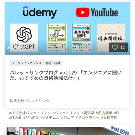
#散歩
#登山
#カフェ
#湯船
2026-06-24
12
ワークライフバランス
会社・組織
パレットリンクブログ vol.129 「エンジニアに聞い
た、おすすめの資格勉強法🤔✨」
株式会社パレットリンク
#株式会社パレットリンク
#パレットリンク
#愛知県
#名古屋市
#IT
#IT企業
#SE
#PG
#システムエンジニア
#プログラマー
#文理不問
#文系
#理系
#未経験者活躍
#経験者活躍
#💻
#デスクワーク
#🏠️
#テレワーク
#在宅勤務
#自慢の福利厚生
#写真で伝える会社の雰囲気
#社内イベント
#同好会
#つながりを大切に
#色とりどりの未来をITで