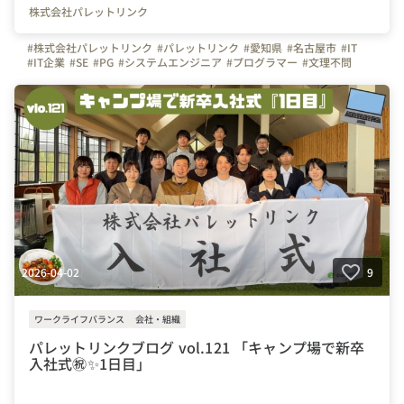
株式会社パレットリンク
#株式会社パレットリンク
#パレットリンク
#愛知県
#名古屋市
#IT
#IT企業
#SE
#PG
#システムエンジニア
#プログラマー
#文理不問
#文系
#理系
#未経験者活躍
#経験者活躍
#💻
#デスクワーク
#🏠️
#テレワーク
#在宅勤務
#自慢の福利厚生
#写真で伝える会社の雰囲気
#社内イベント
#同好会
#つながりを大切に
#色とりどりの未来をITで
#パレットリンクブログ
#名古屋駅
#懇親会
#ごはん
#入社式
#新入社員
#チームビルディング
#⛺
#キャンプ
#研修
#BBQ
#🍖
2026-04-02
9
ワークライフバランス
会社・組織
パレットリンクブログ vol.121 「キャンプ場で新卒
入社式㊗️✨1日目」