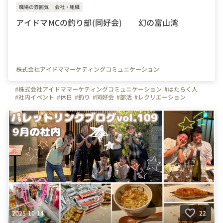
職場の雰囲気
会社・組織
アイドマMCの釣り部(同好会) 幻の富山湾
株式会社アイドママーケティングコミュニケーション
#株式会社アイドママーケティングコミュニケーション
#はたらく人
#社内イベント
#休日
#釣り
#同好会
#部活
#レクリエーション
#リフレッシュ
#富山県
#東京都
#岐阜県
#福島県
#鹿児島県
#新潟県
#福岡県
#沖縄県
2025-10-14
22