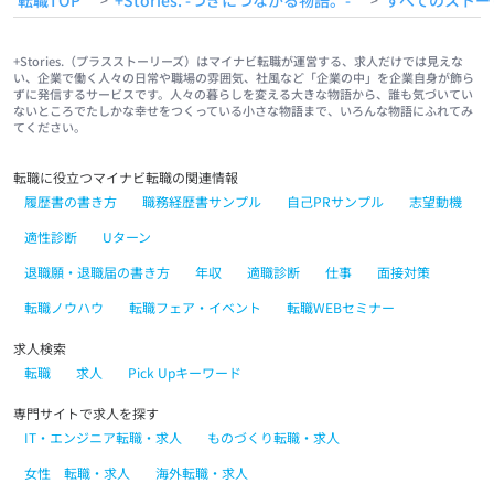
転職TOP
+Stories. -つぎにつながる物語。-
すべてのストー
+Stories.（プラスストーリーズ）はマイナビ転職が運営する、求人だけでは見えな
い、企業で働く人々の日常や職場の雰囲気、社風など「企業の中」を企業自身が飾ら
ずに発信するサービスです。人々の暮らしを変える大きな物語から、誰も気づいてい
ないところでたしかな幸せをつくっている小さな物語まで、いろんな物語にふれてみ
てください。
転職に役立つマイナビ転職の関連情報
履歴書の書き方
職務経歴書サンプル
自己PRサンプル
志望動機
適性診断
Uターン
退職願・退職届の書き方
年収
適職診断
仕事
面接対策
転職ノウハウ
転職フェア・イベント
転職WEBセミナー
求人検索
転職
求人
Pick Upキーワード
専門サイトで求人を探す
IT・エンジニア転職・求人
ものづくり転職・求人
女性 転職・求人
海外転職・求人