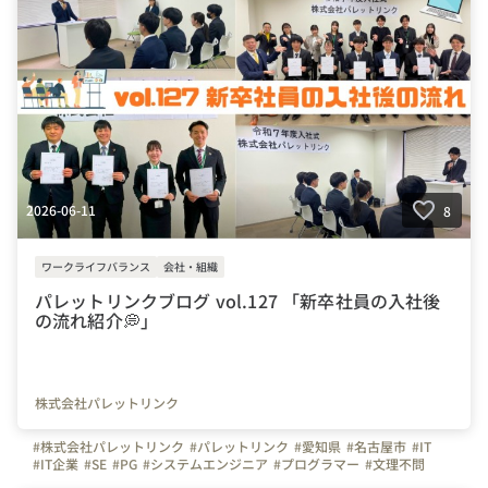
#社内イベント
#同好会
#つながりを大切に
#色とりどりの未来をITで
#パレットリンクブログ
#資格
#ITパスポート
#基本情報技術者試験
#応用情報技術者試験
#AWS
#Azure
#Python
2026-06-11
8
ワークライフバランス
会社・組織
パレットリンクブログ vol.127 「新卒社員の入社後
の流れ紹介💭」
株式会社パレットリンク
#株式会社パレットリンク
#パレットリンク
#愛知県
#名古屋市
#IT
#IT企業
#SE
#PG
#システムエンジニア
#プログラマー
#文理不問
#文系
#理系
#未経験者活躍
#経験者活躍
#💻
#デスクワーク
#🏠️