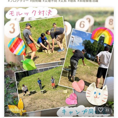
#プログラマー
#技術職
#文理不問
#文系
#理系
#未経験者活躍
#経験者活躍
#💻
#デスクワーク
#🏠
#テレワーク
#在宅勤務
#土日祝日休み
#完全週休二日制
#休みの日
#休日
#休日の過ごし方
#キャンプ
#同好会
#キャンプ同好会
#社員の繋がり
#会社の雰囲気
#写真で伝える会社の雰囲気
#明るい
#繋がりを大切に
#色とりどりの未来をITで
#パレットリンク
#パレットリンクブログ
2023-06-15
21