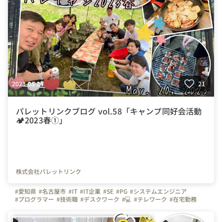
2023-05-24
21
パレットリンクブログ vol.58「キャンプ同好会活動
🏕️2023春①」
株式会社パレットリンク
#愛知県
#名古屋市
#IT
#IT企業
#SE
#PG
#システムエンジニア
#プログラマー
#技術職
#デスクワーク
#💻
#テレワーク
#在宅勤務
#🏠
#文理不問
#文系
#理系
#未経験者活躍
#経験者活躍
#完全週休２日制
#土日休み
#祝日休み
#休日
#休日の過ごし方