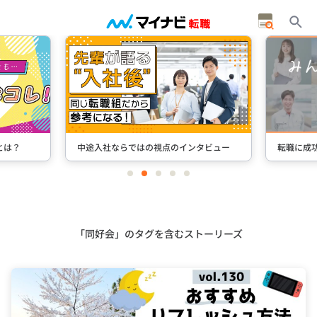
タビュー
転職に成功した先輩たちのインタビュー
＋Stori
item
item
item
item
item
0
1
2
3
4
Item
3
of
5
「同好会」のタグを含むストーリーズ