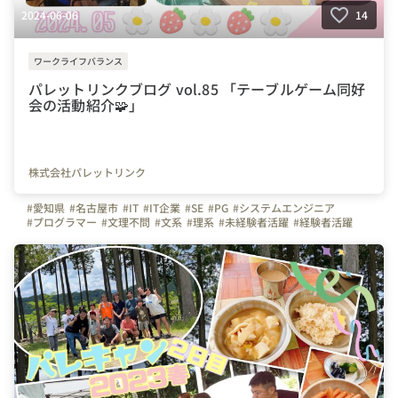
2024-06-06
14
ワークライフバランス
パレットリンクブログ vol.85 「テーブルゲーム同好
会の活動紹介🧩」
株式会社パレットリンク
#愛知県
#名古屋市
#IT
#IT企業
#SE
#PG
#システムエンジニア
#プログラマー
#文理不問
#文系
#理系
#未経験者活躍
#経験者活躍
#💻
#デスクワーク
#🏠
#テレワーク
#在宅勤務
#休日
#休日の過ごし方
#同好会
#同好会活動
#テーブルゲーム
#テーブルゲーム同好会
#自慢の福利厚生
#写真で伝える会社の雰囲気
#会社の雰囲気
#明るい
#社内イベント
#繋がりを大切に
#色とりどりの未来をITで
#パレットリンク
#パレットリンクブログ