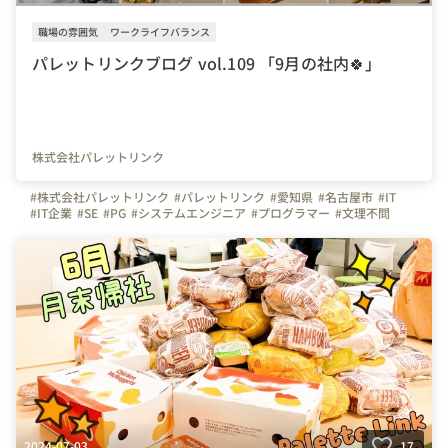
職場の雰囲気
ワークライフバランス
パレットリンクブログ vol.109 「9月の社内🍀」
株式会社パレットリンク
#株式会社パレットリンク
#パレットリンク
#愛知県
#名古屋市
#IT
#IT企業
#SE
#PG
#システムエンジニア
#プログラマー
#文理不問
#文系
#理系
#未経験者活躍
#経験者活躍
#💻
#デスクワーク
#🏠
#テレワーク
#在宅勤務
#社内の様子
#オフィスを紹介します
#イベント
#同好会
#歓迎会
#社内イベント
#つながりを大切に
#色とりどりの未来をITで
#パレットリンクブログ
2024-07-03
17