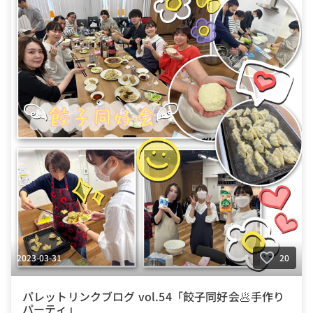
#キャンプ
#同好会
#同好会活動
#🏕️
#飲み会
#🍻
#会社の雰囲気
#明るい
#写真で伝える会社の雰囲気
#繋がりを大切に
#色とりどりの未来をITで
#パレットリンク
#パレットリンクブログ
2023-03-31
20
パレットリンクブログ vol.54「餃子同好会🥟手作り
パーティ」