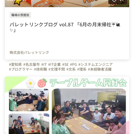
職場の雰囲気
パレットリンクブログ vol.87 「6月の月末帰社☔️🐌
✨」
株式会社パレットリンク
#愛知県
#名古屋市
#IT
#IT企業
#SE
#PG
#システムエンジニア
#プログラマー
#技術職
#文理不問
#文系
#理系
#未経験者活躍
#経験者活躍
#💻
#デスクワーク
#🏠
#テレワーク
#在宅勤務
#自慢の福利厚生
#月末帰社
#懇親会
#研修
#研修報告会
#java
#Webエンジニア
#同好会
#テーブルゲーム同好会
#麻雀
#麻雀会
#写真で伝える会社の雰囲気
#会社の雰囲気
#明るい
#つながりを大切に
#色とりどりの未来をITで
#パレットリンク
#パレットリンクブログ