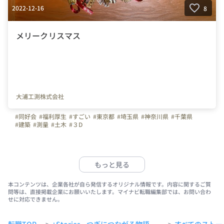
2022-12-16
8
メリークリスマス
大浦工測株式会社
#同好会
#福利厚生
#すごい
#東京都
#埼玉県
#神奈川県
#千葉県
#建築
#測量
#土木
#３D
もっと見る
本コンテンツは、企業各社が自ら発信するオリジナル情報です。内容に関するご質
問等は、直接掲載企業にお願いいたします。マイナビ転職編集部では、お問い合わ
せに対応できません。
>
>