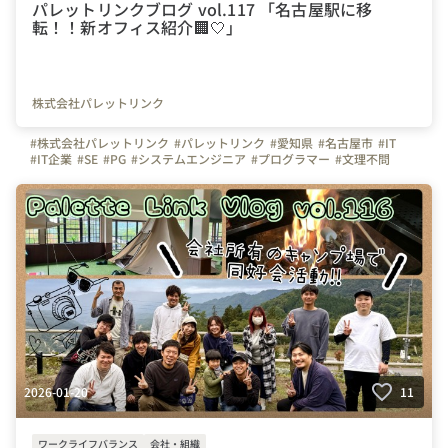
パレットリンクブログ vol.117 「名古屋駅に移
転！！新オフィス紹介🏢🤍」
株式会社パレットリンク
#株式会社パレットリンク
#パレットリンク
#愛知県
#名古屋市
#IT
#IT企業
#SE
#PG
#システムエンジニア
#プログラマー
#文理不問
#文系
#理系
#未経験者活躍
#経験者活躍
#💻
#デスクワーク
#🏠️
#テレワーク
#在宅勤務
#自慢の福利厚生
#写真で伝える会社の雰囲気
#社内イベント
#休日
#休日の過ごし方
#キャンプ
#同好会
#同好会活動
#🏕
#つながりを大切に
#色とりどりの未来をITで
#パレットリンクブログ
#移転
#名古屋駅
#新オフィス
#引っ越し
2026-01-20
11
ワークライフバランス
会社・組織