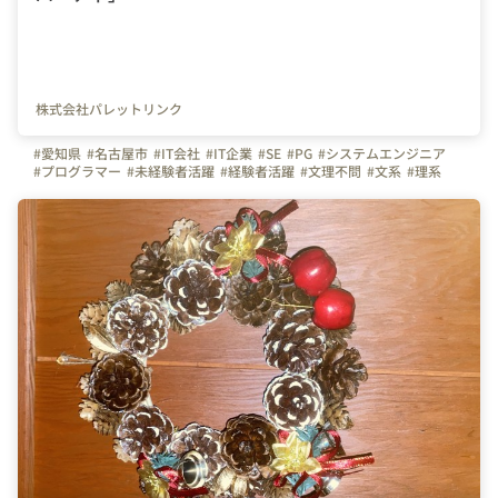
株式会社パレットリンク
#愛知県
#名古屋市
#IT会社
#IT企業
#SE
#PG
#システムエンジニア
#プログラマー
#未経験者活躍
#経験者活躍
#文理不問
#文系
#理系
#💻
#デスクワーク
#🏠
#テレワーク
#在宅勤務
#休日
#休日の過ごし方
#同好会
#同好会活動
#餃子同好会
#🥟
#餃子
#手作り餃子
#パーティー
#社員の繋がり
#会社の雰囲気
#写真で伝える会社の雰囲気
#明るい
#日常
#完全週休2日制
#土日祝日休み
#繋がりを大切に
#色とりどりの未来をITで
#パレットリンク
#パレットリンクブログ