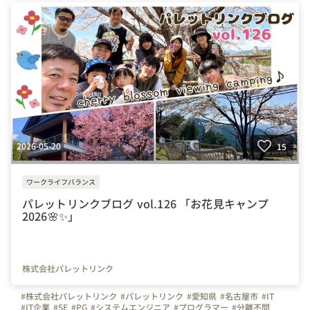
#テレワーク
#在宅勤務
#自慢の福利厚生
#写真で伝える会社の雰囲気
#社内イベント
#同好会
#つながりを大切に
#色とりどりの未来をITで
#パレットリンクブログ
#新卒
#新入社員
#研修
#OJT
#入社式
#メンター制度
2026-05-20
15
ワークライフバランス
パレットリンクブログ vol.126 「お花見キャンプ
2026🌸✨」
株式会社パレットリンク
#株式会社パレットリンク
#パレットリンク
#愛知県
#名古屋市
#IT
#IT企業
#SE
#PG
#システムエンジニア
#プログラマー
#分離不問