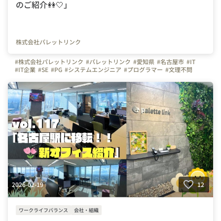
のご紹介👭🤍」
株式会社パレットリンク
#株式会社パレットリンク
#パレットリンク
#愛知県
#名古屋市
#IT
#IT企業
#SE
#PG
#システムエンジニア
#プログラマー
#文理不問
#文系
#理系
#未経験者活躍
#経験者活躍
#💻
#デスクワーク
#🏠️
#テレワーク
#在宅勤務
#自慢の福利厚生
#写真で伝える会社の雰囲気
#社内イベント
#同好会
#つながりを大切に
#色とりどりの未来をITで
#パレットリンクブログ
#名古屋駅
#懇親会
#内定者
#新卒
#入社前フォロー
#内定者フォロー
#ごはん
#🍺
2026-02-19
12
ワークライフバランス
会社・組織