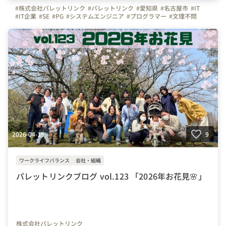
#株式会社パレットリンク
#パレットリンク
#愛知県
#名古屋市
#IT
#IT企業
#SE
#PG
#システムエンジニア
#プログラマー
#文理不問
#文系
#理系
#未経験者活躍
#経験者活躍
#💻
#デスクワーク
#🏠️
#テレワーク
#在宅勤務
#自慢の福利厚生
#写真で伝える会社の雰囲気
#社内イベント
#同好会
#つながりを大切に
#色とりどりの未来をITで
#パレットリンクブログ
#名古屋駅
#表彰
#勤続
2026-04-15
9
ワークライフバランス
会社・組織
パレットリンクブログ vol.123 「2026年お花見🌸」
株式会社パレットリンク