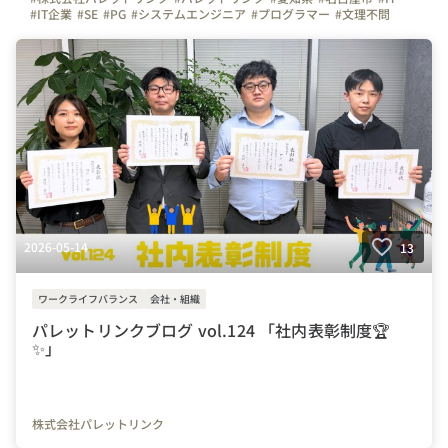
#IT企業
#SE
#PG
#システムエンジニア
#プログラマー
#文理不問
#文系
#理系
#未経験者活躍
#経験者活躍
#💻
#デスクワーク
#🏠️
#テレワーク
#在宅勤務
#自慢の福利厚生
#写真で伝える会社の雰囲気
#社内イベント
#同好会
#つながりを大切に
#色とりどりの未来をITで
#パレットリンクブログ
#歓迎会
#新卒
#新入社員
#九州料理
#🍺
2026-05-14
13
ワークライフバランス
会社・組織
パレットリンクブログ vol.124 「社内表彰制度🏆
✨」
株式会社パレットリンク