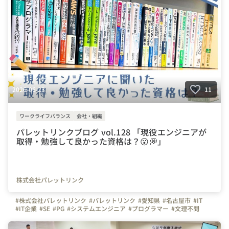
#パレットリンクブログ
#資格
#ITパスポート
#基本情報技術者試験
#応用情報技術者試験
#Udemy
#Youtube
#過去問道場
2026-06-23
11
ワークライフバランス
会社・組織
パレットリンクブログ vol.128 「現役エンジニアが
取得・勉強して良かった資格は？😮💭」
株式会社パレットリンク
#株式会社パレットリンク
#パレットリンク
#愛知県
#名古屋市
#IT
#IT企業
#SE
#PG
#システムエンジニア
#プログラマー
#文理不問
#文系
#理系
#未経験者活躍
#経験者活躍
#💻
#デスクワーク
#🏠️
#テレワーク
#在宅勤務
#自慢の福利厚生
#写真で伝える会社の雰囲気