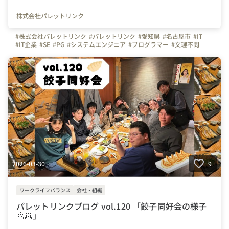
株式会社パレットリンク
#株式会社パレットリンク
#パレットリンク
#愛知県
#名古屋市
#IT
#IT企業
#SE
#PG
#システムエンジニア
#プログラマー
#文理不問
#文系
#理系
#未経験者活躍
#経験者活躍
#💻
#デスクワーク
#🏠️
#テレワーク
#在宅勤務
#自慢の福利厚生
#写真で伝える会社の雰囲気
#社内イベント
#同好会
#つながりを大切に
#色とりどりの未来をITで
#パレットリンクブログ
#名古屋駅
#懇親会
#ごはん
#🍺
#入社式
#新入社員
#チームビルディング
#カレー
#⛺
#🍛
#キャンプ
#研修
2026-03-30
9
ワークライフバランス
会社・組織
パレットリンクブログ vol.120 「餃子同好会の様子
🥟🥟」