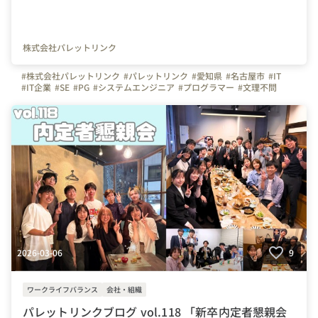
株式会社パレットリンク
#株式会社パレットリンク
#パレットリンク
#愛知県
#名古屋市
#IT
#IT企業
#SE
#PG
#システムエンジニア
#プログラマー
#文理不問
#文系
#理系
#未経験者活躍
#経験者活躍
#💻
#デスクワーク
#🏠️
#テレワーク
#在宅勤務
#自慢の福利厚生
#写真で伝える会社の雰囲気
#社内イベント
#同好会
#つながりを大切に
#色とりどりの未来をITで
#パレットリンクブログ
#名古屋駅
#懇親会
#ごはん
#🍺
#🥟
#餃子
#餃子同好会
2026-03-06
9
ワークライフバランス
会社・組織
パレットリンクブログ vol.118 「新卒内定者懇親会