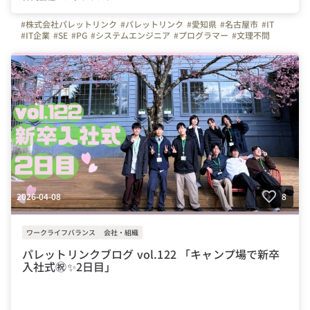
#株式会社パレットリンク
#パレットリンク
#愛知県
#名古屋市
#IT
#IT企業
#SE
#PG
#システムエンジニア
#プログラマー
#文理不問
#文系
#理系
#未経験者活躍
#経験者活躍
#💻
#デスクワーク
#🏠️
#テレワーク
#在宅勤務
#自慢の福利厚生
#写真で伝える会社の雰囲気
#社内イベント
#同好会
#つながりを大切に
#色とりどりの未来をITで
#パレットリンクブログ
#名古屋駅
#懇親会
#ごはん
#お花見
#庄内緑地公園
#桜
#🍺
#ピクニック
#🌳
#イベント
#春
2026-04-08
8
ワークライフバランス
会社・組織
パレットリンクブログ vol.122 「キャンプ場で新卒
入社式㊗️✨2日目」