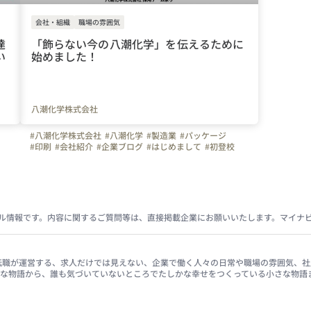
会社・組織
職場の雰囲気
達
「飾らない今の八潮化学」を伝えるために
い
始めました！
八潮化学株式会社
#八潮化学株式会社
#八潮化学
#製造業
#パッケージ
#印刷
#会社紹介
#企業ブログ
#はじめまして
#初登校
#+Stories.
#茨城県
ル情報です。内容に関するご質問等は、直接掲載企業にお願いいたします。マイナ
イナビ転職が運営する、求人だけでは見えない、企業で働く人々の日常や職場の雰囲気
きな物語から、誰も気づいていないところでたしかな幸せをつくっている小さな物語