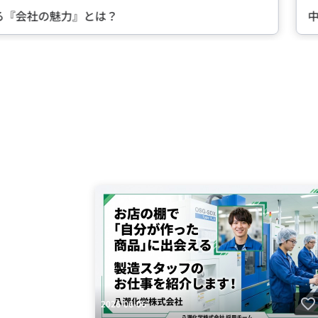
る『会社の魅力』とは？
中
Item
2
of
5
2026-06-06