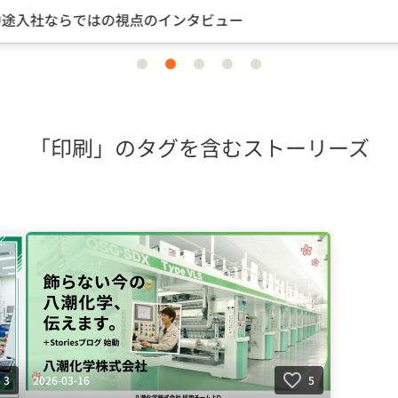
途入社ならではの視点のインタビュー
item
item
item
item
item
0
1
2
3
4
「印刷」のタグを含むストーリーズ
2026-03-16
3
5