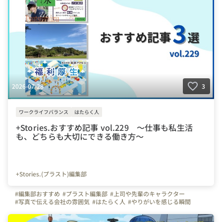
2026-07-28
3
ワークライフバランス
はたらく人
+Stories.おすすめ記事 vol.229 ～仕事も私生活
も、どちらも大切にできる働き方～
+Stories.(プラスト)編集部
#編集部おすすめ
#プラスト編集部
#上司や先輩のキャラクター
#写真で伝える会社の雰囲気
#はたらく人
#やりがいを感じる瞬間
#インタビュー
#+Stories.
#プラスストーリーズ
#プラスト
#マイナビ転職
#弊社のすごいところ
#自慢の福利厚生