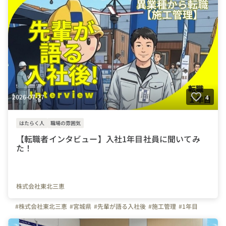
#+Stories.(プラスト)編集部
#北海道
#宮城県
#福島県
#東京都
#神奈川県
#千葉県
#埼玉県
#群馬県
#栃木県
#茨城県
#新潟県
#長野県
#静岡県
#愛知県
#富山県
#大阪府
#京都府
#兵庫県
#滋賀県
#三重県
#岡山県
#広島県
#山口県
#島根県
#徳島県
#愛媛県
#福岡県
#大分県
#熊本県
#宮崎県
#沖縄県
2026-07-27
4
はたらく人
職場の雰囲気
【転職者インタビュー】入社1年目社員に聞いてみ
た！
株式会社東北三恵
#株式会社東北三恵
#宮城県
#先輩が語る入社後
#施工管理
#1年目