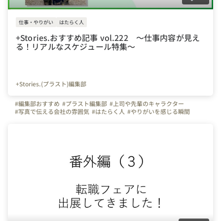
仕事・やりがい
はたらく人
+Stories.おすすめ記事 vol.222 ～仕事内容が見え
る！リアルなスケジュール特集～
+Stories.(プラスト)編集部
#編集部おすすめ
#プラスト編集部
#上司や先輩のキャラクター
#写真で伝える会社の雰囲気
#はたらく人
#やりがいを感じる瞬間
#インタビュー
#+Stories.
#プラスストーリーズ
#プラスト
#マイナビ転職
#弊社のすごいところ
#自慢の福利厚生
#+Stories.(プラスト)編集部
#北海道
#宮城県
#福島県
#東京都
#神奈川県
#千葉県
#埼玉県
#群馬県
#栃木県
#茨城県
#新潟県
#長野県
#静岡県
#愛知県
#富山県
#大阪府
#京都府
#兵庫県
#滋賀県
#三重県
#岡山県
#広島県
#山口県
#島根県
#徳島県
#愛媛県
#福岡県
#大分県
#熊本県
#宮崎県
#沖縄県