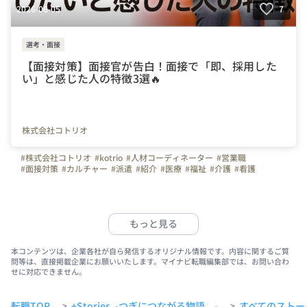
2026-06-05
7
選考・面接
【面接対策】面接官が告白！面接で「即、採用した
い」と感じた人の特徴3選🔥
株式会社コトリオ
#株式会社コトリオ
#kotrio
#人材コーディネーター
#営業職
#面接対策
#カルチャー
#派遣
#紹介
#医療
#福祉
#介護
#看護
#20代の転職
#30代の転職
#宮城県
#仙台市
#栃木県
#宇都宮市
#群馬県
#高崎市
#埼玉県
#さいたま市
#千葉県
#千葉市
#東京都
#港区
#神奈川県
#横浜市
#長野県
#松本市
#静岡県
#浜松市
#愛知県
#名古屋市
#京都府
#京都市
#大阪府
#大阪市
#兵庫県
#神戸市
もっと見る
#奈良県
#奈良市
#岡山県
#岡山市
#広島県
#広島市
#福岡県
#福岡市
#熊本県
#熊本市
#鹿児島県
#鹿児島市
本コンテンツは、企業各社が自ら発信するオリジナル情報です。内容に関するご質
問等は、直接掲載企業にお願いいたします。マイナビ転職編集部では、お問い合わ
せに対応できません。
転職TOP
+Stories. -つぎにつながる物語。-
すべてのストー
>
>