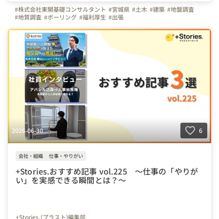
#株式会社東開基礎コンサルタント
#宮城県
#土木
#建築
#地盤調査
#地質調査
#ボーリング
#福利厚生
#出張
2026-06-30
6
会社・組織
仕事・やりがい
+Stories.おすすめ記事 vol.225 ～仕事の「やりが
い」を実感できる瞬間とは？～
+Stories.(プラスト)編集部