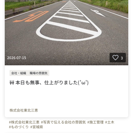
2026-07-15
3
会社・組織
職場の雰囲気
🚧 本日も無事、仕上がりました('ω')
株式会社東北三恵
#株式会社東北三恵
#写真で伝える会社の雰囲気
#施工管理
#土木
#ものづくり
#宮城県