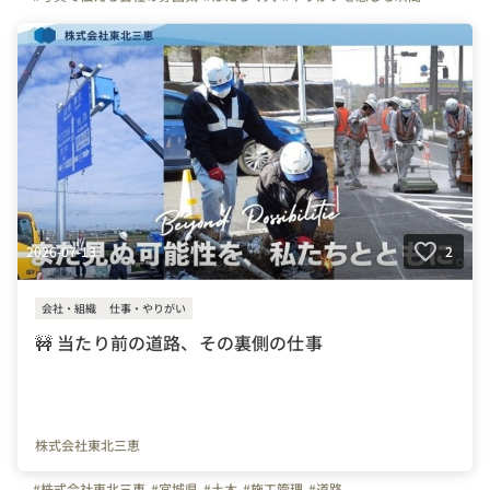
#インタビュー
#+Stories.
#プラスストーリーズ
#プラスト
#マイナビ転職
#弊社のすごいところ
#自慢の福利厚生
#+Stories.(プラスト)編集部
#東京都
#福岡県
#神奈川県
#千葉県
#埼玉県
#山梨県
#宮城県
#秋田県
#青森県
2026-07-13
2
会社・組織
仕事・やりがい
🚧 当たり前の道路、その裏側の仕事
株式会社東北三恵
#株式会社東北三恵
#宮城県
#土木
#施工管理
#道路