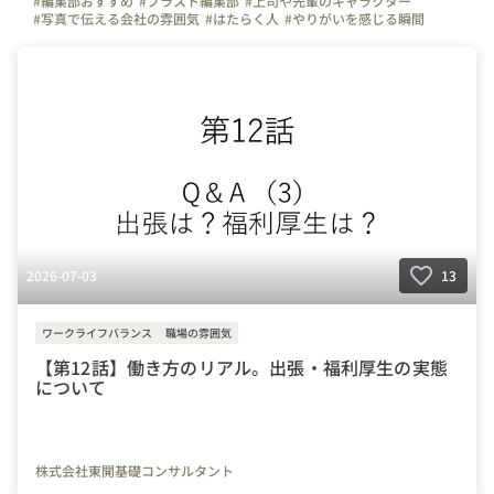
#編集部おすすめ
#プラスト編集部
#上司や先輩のキャラクター
#写真で伝える会社の雰囲気
#はたらく人
#やりがいを感じる瞬間
#インタビュー
#+Stories.
#プラスストーリーズ
#プラスト
#マイナビ転職
#弊社のすごいところ
#自慢の福利厚生
#+Stories.(プラスト)編集部
#東京都
#神奈川県
#大阪府
#千葉県
#北海道
#宮城県
#愛知県
#京都府
#福岡県
#沖縄県
2026-07-03
13
ワークライフバランス
職場の雰囲気
【第12話】働き方のリアル。出張・福利厚生の実態
について
株式会社東開基礎コンサルタント