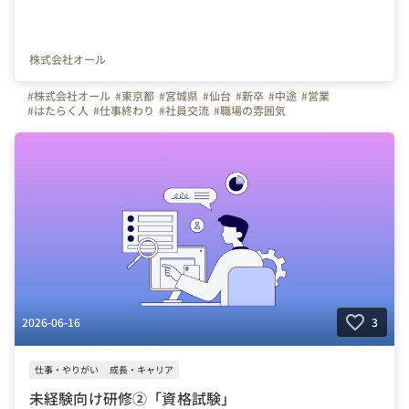
株式会社オール
#株式会社オール
#東京都
#宮城県
#仙台
#新卒
#中途
#営業
#はたらく人
#仕事終わり
#社員交流
#職場の雰囲気
2026-06-16
3
仕事・やりがい
成長・キャリア
未経験向け研修②「資格試験」