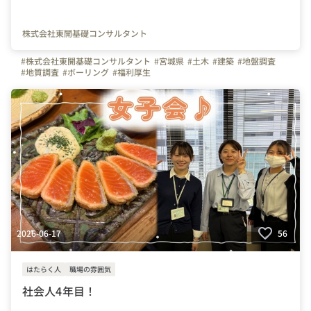
株式会社東開基礎コンサルタント
#株式会社東開基礎コンサルタント
#宮城県
#土木
#建築
#地盤調査
#地質調査
#ボーリング
#福利厚生
2026-06-17
56
はたらく人
職場の雰囲気
社会人4年目！