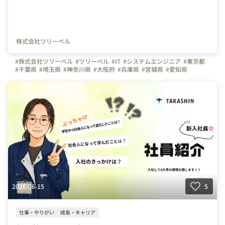
株式会社ツリーベル
#株式会社ツリーベル
#ツリーベル
#IT
#システムエンジニア
#東京都
#千葉県
#埼玉県
#神奈川県
#大阪府
#兵庫県
#宮城県
#愛知県
#栃木県
#三重県
2026-06-15
5
仕事・やりがい
成長・キャリア