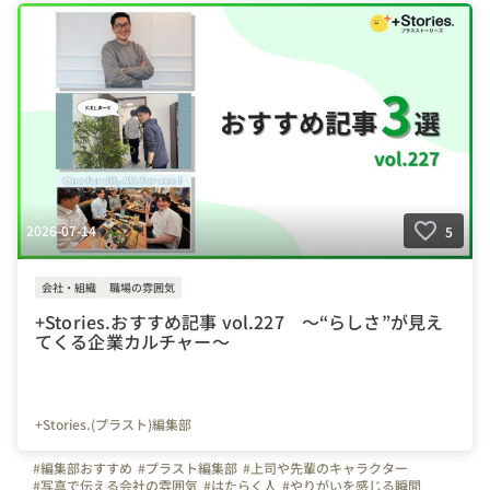
2026-07-14
5
会社・組織
職場の雰囲気
+Stories.おすすめ記事 vol.227 ～“らしさ”が見え
てくる企業カルチャー～
+Stories.(プラスト)編集部
#編集部おすすめ
#プラスト編集部
#上司や先輩のキャラクター
#写真で伝える会社の雰囲気
#はたらく人
#やりがいを感じる瞬間