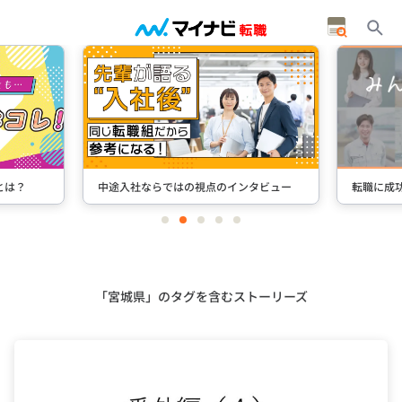
タビュー
転職に成功した先輩たちのインタビュー
＋Stori
item
item
item
item
item
0
1
2
3
4
Item
3
of
5
「宮城県」のタグを含むストーリーズ