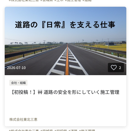
2026-07-10
2
会社・組織
【初投稿！】🚧 道路の安全を形にしていく施工管理
株式会社東北三恵
#株式会社東北三恵
#宮城県
#初投稿
#道路
#施工管理