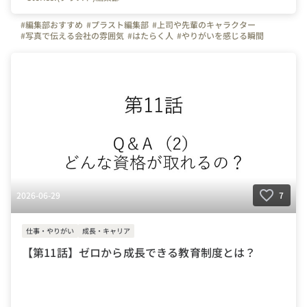
#編集部おすすめ
#プラスト編集部
#上司や先輩のキャラクター
#写真で伝える会社の雰囲気
#はたらく人
#やりがいを感じる瞬間
#インタビュー
#+Stories.
#プラスストーリーズ
#プラスト
#マイナビ転職
#弊社のすごいところ
#自慢の福利厚生
#+Stories.(プラスト)編集部
#京都府
#大阪府
#宮城県
#栃木県
#群馬県
#埼玉県
#千葉県
#東京都
#神奈川県
#長野県
#静岡県
#愛知県
#奈良県
#兵庫県
#岡山県
#広島県
#福岡県
#熊本県
#茨城県
#三重県
#鹿児島
2026-06-29
7
仕事・やりがい
成長・キャリア
【第11話】ゼロから成長できる教育制度とは？