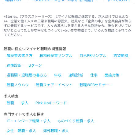
+Stories.（プラスストーリーズ）はマイナビ転職が運営する、求人だけでは見えな
い、企業で働く人々の日常や職場の雰囲気、社風など「企業の中」を企業自身が飾ら
ずに発信するサービスです。人々の暮らしを変える大きな物語から、誰も気づいてい
ないところでたしかな幸せをつくっている小さな物語まで、いろんな物語にふれてみ
てください。
転職に役立つマイナビ転職の関連情報
履歴書の書き方
職務経歴書サンプル
自己PRサンプル
志望動機
適性診断
Uターン
退職願・退職届の書き方
年収
適職診断
仕事
面接対策
転職ノウハウ
転職フェア・イベント
転職WEBセミナー
求人検索
転職
求人
Pick Upキーワード
専門サイトで求人を探す
IT・エンジニア転職・求人
ものづくり転職・求人
女性 転職・求人
海外転職・求人