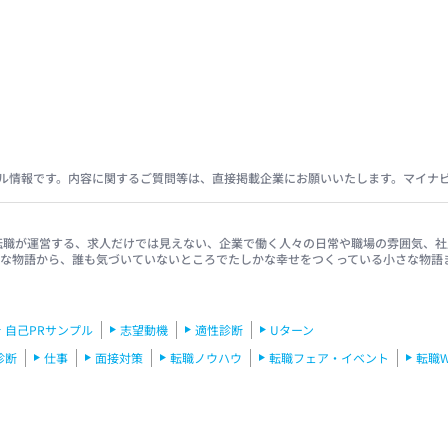
ル情報です。内容に関するご質問等は、直接掲載企業にお願いいたします。マイナ
イナビ転職が運営する、求人だけでは見えない、企業で働く人々の日常や職場の雰囲気
きな物語から、誰も気づいていないところでたしかな幸せをつくっている小さな物語
自己PRサンプル
志望動機
適性診断
Uターン
診断
仕事
面接対策
転職ノウハウ
転職フェア・イベント
転職