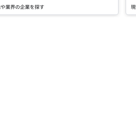
地や業界の企業を探す
現
Item
1
of
5