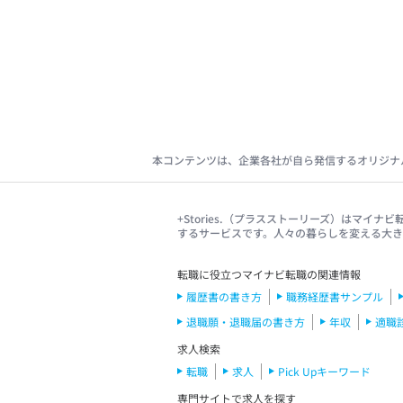
本コンテンツは、企業各社が自ら発信するオリジナ
+Stories.（プラスストーリーズ）はマ
するサービスです。人々の暮らしを変える大
転職に役立つマイナビ転職の関連情報
履歴書の書き方
職務経歴書サンプル
退職願・退職届の書き方
年収
適職
求人検索
転職
求人
Pick Upキーワード
専門サイトで求人を探す