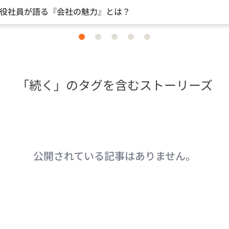
役社員が語る『会社の魅力』とは？
item
item
item
item
item
0
1
2
3
4
「続く」のタグを含むストーリーズ
公開されている記事はありません。