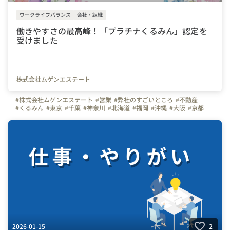
ワークライフバランス
会社・組織
働きやすさの最高峰！「プラチナくるみん」認定を
受けました
株式会社ムゲンエステート
#株式会社ムゲンエステート
#営業
#弊社のすごいところ
#不動産
#くるみん
#東京
#千葉
#神奈川
#北海道
#福岡
#沖縄
#大阪
#京都
2026-01-15
2