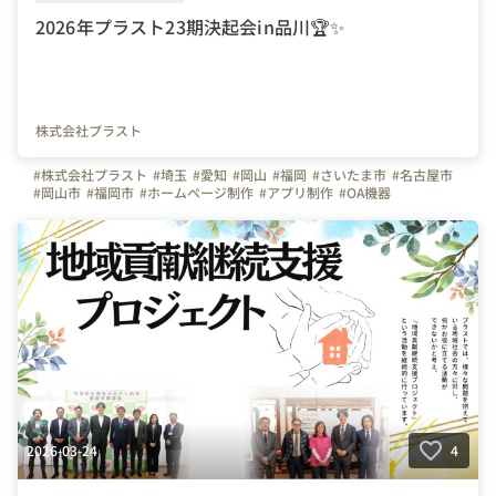
2026年プラスト23期決起会in品川🏆✨
株式会社プラスト
#株式会社プラスト
#埼玉
#愛知
#岡山
#福岡
#さいたま市
#名古屋市
#岡山市
#福岡市
#ホームページ制作
#アプリ制作
#OA機器
#プラストブログ
#決起会
#22期
#23期
#品川
#社内イベント
2026-03-24
4