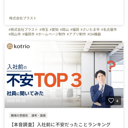
株式会社プラスト
#株式会社プラスト
#埼玉
#愛知
#岡山
#福岡
#さいたま市
#名古屋市
#岡山市
#福岡市
#ホームページ制作
#アプリ制作
#OA機器
#プラストブログ
#やりがいを感じる瞬間
#働くパパ
#営業
#インタビュー
#社員紹介
2026-05-15
4
職場の雰囲気
選考・面接
【本音調査】入社前に不安だったことランキング