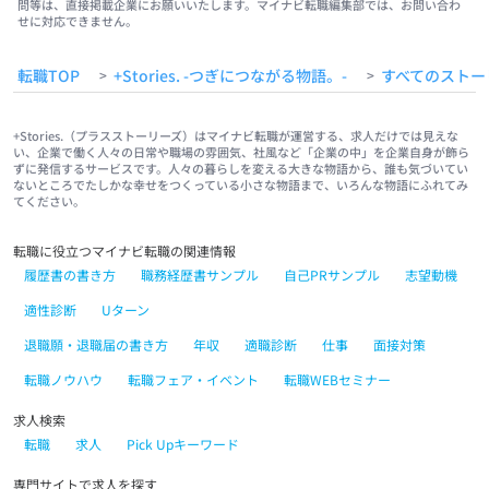
問等は、直接掲載企業にお願いいたします。マイナビ転職編集部では、お問い合わ
せに対応できません。
転職TOP
+Stories. -つぎにつながる物語。-
すべてのストー
>
>
+Stories.（プラスストーリーズ）はマイナビ転職が運営する、求人だけでは見えな
い、企業で働く人々の日常や職場の雰囲気、社風など「企業の中」を企業自身が飾ら
ずに発信するサービスです。人々の暮らしを変える大きな物語から、誰も気づいてい
ないところでたしかな幸せをつくっている小さな物語まで、いろんな物語にふれてみ
てください。
転職に役立つマイナビ転職の関連情報
履歴書の書き方
職務経歴書サンプル
自己PRサンプル
志望動機
適性診断
Uターン
退職願・退職届の書き方
年収
適職診断
仕事
面接対策
転職ノウハウ
転職フェア・イベント
転職WEBセミナー
求人検索
転職
求人
Pick Upキーワード
専門サイトで求人を探す