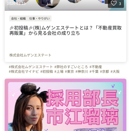
2026-01-15
3
会社・組織
仕事・やりがい
🎉初投稿🎉(株)ムゲンエステートとは？「不動産買取
再販業」から見る会社の成り立ち
株式会社ムゲンエステート
#株式会社ムゲンエステート
#弊社のすごいところ
#不動産
#株式会社マイナビ
#初投稿
#上場
#東京
#神奈川
#千葉
#京都
#大阪
#福岡
#北海道
#沖縄
#営業