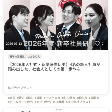
2026-07-13
2
職場の雰囲気
はたらく人
【2026年入社式・新卒研修レポ】4名の新入社員が
踏み出した、社会人としての第一歩🐾🌸
株式会社プラスト
#埼玉
#愛知
#岡山
#福岡
#さいたま市
#名古屋市
#岡山市
#福岡市
#ホームページ制作
#アプリ制作
#OA機器
#株式会社プラスト
#研修レポート
#新入社員
#新卒社員
#新卒入社
#2026新卒
#2027新卒
#入社式
#新卒研修
#写真で伝える会社の雰囲気