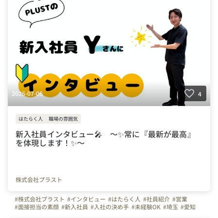
#社内イベント
#会社の推しポイント
2026-07-06
4
はたらく人
職場の雰囲気
新入社員インタビュー🎤 ～✨常に『最新が最高』
を体現します！✨～
株式会社プラスト
#株式会社プラスト
#インタビュー
#はたらく人
#社員紹介
#営業
#面接担当の素顔
#新入社員
#入社の決め手
#未経験OK
#埼玉
#愛知
#福岡
#岡山