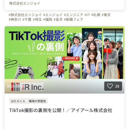
株式会社エンジョイ
#株式会社エンジョイ
#エンジョイ
#エンジニア
#IT
#札幌
#東京
#神奈川
#千葉
#埼玉
#福岡
#金沢
#転職フェア
2026-06-05
28
はたらく人
職場の雰囲気
TikTok撮影の裏側を公開！／アイアール株式会社