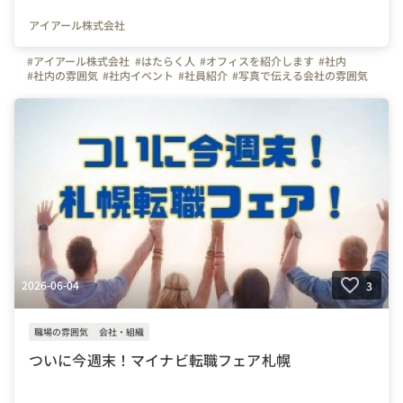
アイアール株式会社
#アイアール株式会社
#はたらく人
#オフィスを紹介します
#社内
#社内の雰囲気
#社内イベント
#社員紹介
#写真で伝える会社の雰囲気
#施工管理
#ものづくり
#事務
#営業
#建築
#土木
#東京
#横浜
#名古屋
#大阪
#福岡
#TikTok
#TikTok撮影
#SNS
2026-06-04
3
職場の雰囲気
会社・組織
ついに今週末！マイナビ転職フェア札幌