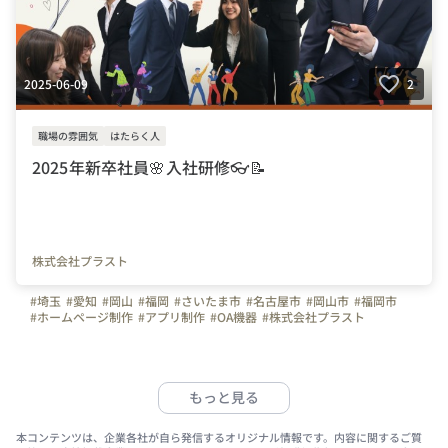
2025-06-09
2
職場の雰囲気
はたらく人
2025年新卒社員🌸入社研修👓📝
株式会社プラスト
#埼玉
#愛知
#岡山
#福岡
#さいたま市
#名古屋市
#岡山市
#福岡市
#ホームページ制作
#アプリ制作
#OA機器
#株式会社プラスト
#プラスト
#プラストブログ
#会社の推しポイント
#写真で伝える会社の雰囲気
#プラスト営業所
#入社エントリー
#研修レポート
#はたらく人
#新入社員
#新卒社員
#新卒入社
#2025新卒
もっと見る
本コンテンツは、企業各社が自ら発信するオリジナル情報です。内容に関するご質