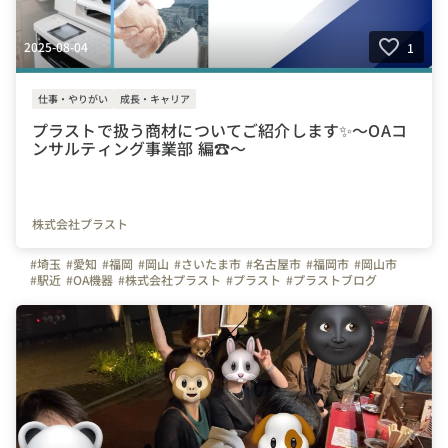
2025-08-04
1
仕事・やりがい
成長・キャリア
プラストで扱う商材についてご紹介します✨～OAコ
ンサルティング事業部 編☎️～
株式会社プラスト
#埼玉
#愛知
#福岡
#岡山
#さいたま市
#名古屋市
#福岡市
#岡山市
#駅近
#OA機器
#株式会社プラスト
#プラスト
#プラストブログ
#商材紹介
#事業部紹介
#会社の推しポイント
#ビジネスフォン
#複合機
#営業職
#セキュリティ
#防犯