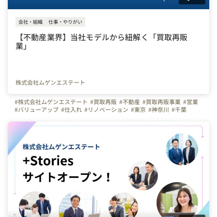
会社・組織
仕事・やりがい
【不動産業界】当社モデルから紐解く「買取再販
業」
株式会社ムゲンエステート
#株式会社ムゲンエステート
#買取再販
#不動産
#買取再販事業
#営業
#バリューアップ
#仕入れ
#リノベーション
#東京
#神奈川
#千葉
#北海道
#大阪
#京都
#福岡
#沖縄
#弊社のすごいところ