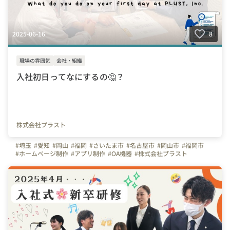
2025-06-16
8
職場の雰囲気
会社・組織
入社初日ってなにするの🤔？
株式会社プラスト
#埼玉
#愛知
#岡山
#福岡
#さいたま市
#名古屋市
#岡山市
#福岡市
#ホームページ制作
#アプリ制作
#OA機器
#株式会社プラスト
#プラスト
#プラストブログ
#会社の推しポイント
#入社エントリー
#研修レポート
#入社初日
#オンボーディング
#1日の流れ