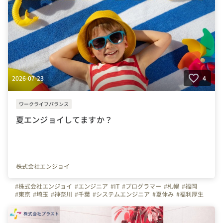
2026-07-23
4
ワークライフバランス
夏エンジョイしてますか？
株式会社エンジョイ
#株式会社エンジョイ
#エンジニア
#IT
#プログラマー
#札幌
#福岡
#東京
#埼玉
#神奈川
#千葉
#システムエンジニア
#夏休み
#福利厚生