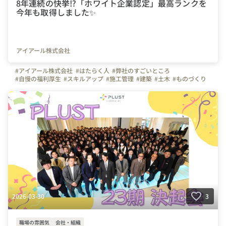
8年連続の快挙⁉「ホワイト企業認定」最高ランクを
今年も取得しました✨
アイアール株式会社
#アイアール株式会社
#はたらく人
#弊社のすごいところ
#自慢の福利厚生
#スキルアップ
#施工管理
#建築
#土木
#ものづくり
#東京
#横浜
#名古屋
#大阪
#福岡
#写真で伝える会社の雰囲気
#施工管理アシスタント
#ホワイト企業認定
#プラチナランク
#転職
#推し活
#ペット休暇
#資格取得支援
#年間休日125日
#土日祝休み
#建設業
2026-03-30
3
職場の雰囲気
会社・組織