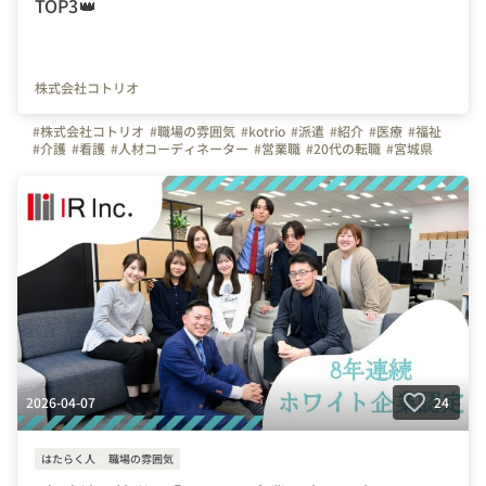
TOP3👑
株式会社コトリオ
#株式会社コトリオ
#職場の雰囲気
#kotrio
#派遣
#紹介
#医療
#福祉
#介護
#看護
#人材コーディネーター
#営業職
#20代の転職
#宮城県
#栃木県
#群馬県
#埼玉県
#千葉県
#東京都
#神奈川県
#長野県
#静岡県
#愛知県
#京都府
#大阪府
#兵庫県
#奈良県
#岡山県
#広島県
#福岡県
#熊本県
#鹿児島県
#仙台
#宇都宮
#高崎
#大宮
#千葉
#品川
#横浜
#松本
#浜松
#名古屋
#京都
#梅田
#神戸
#奈良
#岡山
#八丁堀
#福岡
#熊本
#天文館
2026-04-07
24
はたらく人
職場の雰囲気