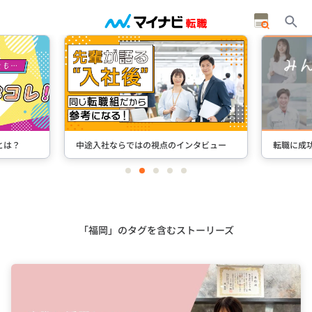
タビュー
転職に成功した先輩たちのインタビュー
＋Stori
item
item
item
item
item
0
1
2
3
4
Item
3
of
5
「福岡」のタグを含むストーリーズ