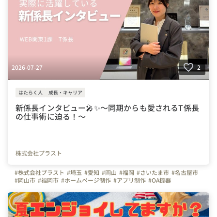
2026-07-27
2
はたらく人
成長・キャリア
新係長インタビュー🎤✨～同期からも愛されるT係長
の仕事術に迫る！～
株式会社プラスト
#株式会社プラスト
#埼玉
#愛知
#岡山
#福岡
#さいたま市
#名古屋市
#岡山市
#福岡市
#ホームページ制作
#アプリ制作
#OA機器
#プラストブログ
#営業
#社員インタビュー
#成長
#社員紹介
#先輩が語る入社後