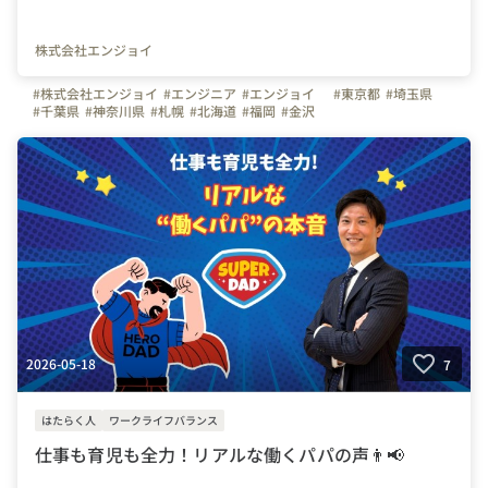
株式会社エンジョイ
#株式会社エンジョイ
#エンジニア
#エンジョイ
#東京都
#埼玉県
#千葉県
#神奈川県
#札幌
#北海道
#福岡
#金沢
2026-05-18
7
はたらく人
ワークライフバランス
仕事も育児も全力！リアルな働くパパの声👨📢