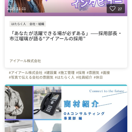
2025-11-11
27
はたらく人
会社・組織
「あなたが活躍できる場が必ずある」——採用部長・
市江瑠璃が語る“アイアールの採用”
アイアール株式会社
#アイアール株式会社
#建設業
#施工管理
#採用
#雰囲気
#面接
#写真で伝える会社の雰囲気
#はたらく人
#社員紹介
#休日
#上司や先輩のキャラクター
#インタビュー
#面接担当の素顔
#アシスタント
#ホワイト
#バイク
#ペット
#建築
#ものづくり
#女性管理職
#楽しい
#楽しさ
#東京
#横浜
#名古屋
#大阪
#福岡
#広島
#プライベート
#ワークライフバランス
#趣味
#仕事
#サークル
#未経験
#転職してよかったこと
#オフィスを紹介します