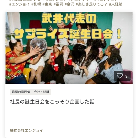
#エンジョイ
#札幌
#東京
#福岡
#金沢
#楽しさ足りてる？
#未経験
#経験者
2026-06-16
9
職場の雰囲気
会社・組織
社長の誕生日会をこっそり企画した話
株式会社エンジョイ