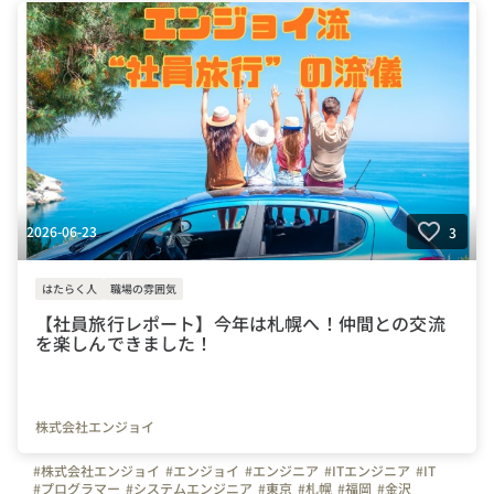
2026-06-23
3
はたらく人
職場の雰囲気
【社員旅行レポート】今年は札幌へ！仲間との交流
を楽しんできました！
株式会社エンジョイ
#株式会社エンジョイ
#エンジョイ
#エンジニア
#ITエンジニア
#IT
#プログラマー
#システムエンジニア
#東京
#札幌
#福岡
#金沢