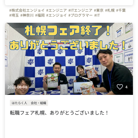
#株式会社エンジョイ
#エンジニア
#ITエンジニア
#東京
#札幌
#千葉
#埼玉
#神奈川
#福岡
#エンジョイ
#プログラマー
#IT
#システムエンジニア
2026-06-08
4
はたらく人
会社・組織
転職フェア札幌、ありがとうございました！