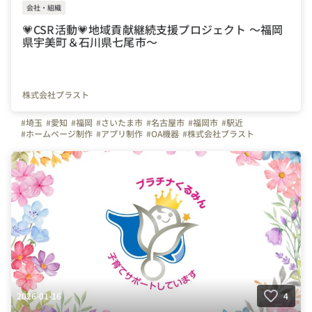
会社・組織
💗CSR活動💗地域貢献継続支援プロジェクト ～福岡
県宇美町＆石川県七尾市～
株式会社プラスト
#埼玉
#愛知
#福岡
#さいたま市
#名古屋市
#福岡市
#駅近
#ホームページ制作
#アプリ制作
#OA機器
#株式会社プラスト
#プラスト
#プラストブログ
#CSR活動
#地域貢献継続支援プロジェクト
#人と企業を未来へ繋ぐ
#寄付
#CSR
2026-01-16
4