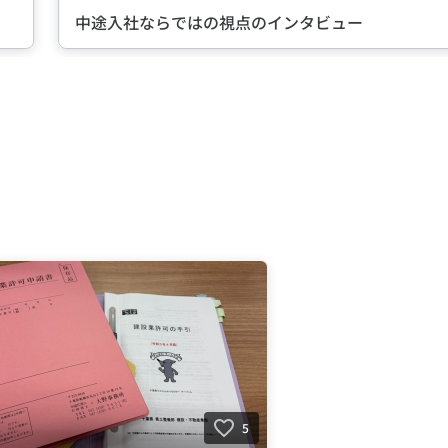
タビュー
転職に成功した先
5