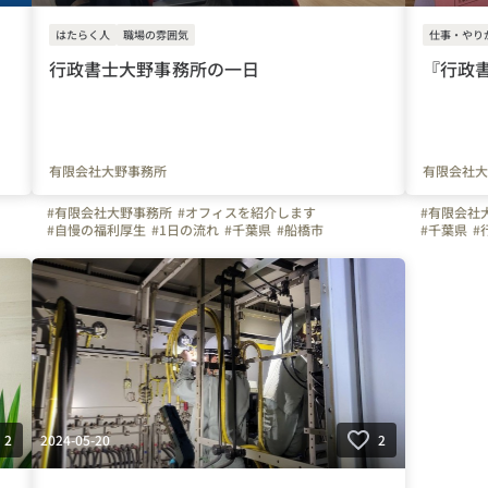
はたらく人
職場の雰囲気
仕事・やり
行政書士大野事務所の一日
『行政
有限会社大野事務所
有限会社大
#有限会社大野事務所
#オフィスを紹介します
#有限会社
#自慢の福利厚生
#1日の流れ
#千葉県
#船橋市
#千葉県
#
#行政書士
2024-05-20
2
2