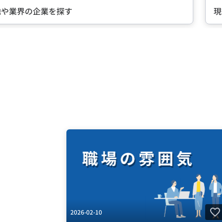
現役社員が語る『会社の魅力』とは？
Item
2
of
5
2026-02-10