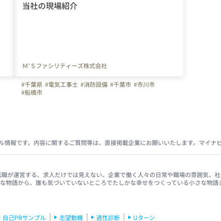
当社の現場紹介
！
Ｍ’Ｓファシリティーズ株式会社
#千葉県
#電気工事士
#消防設備
#千葉市
#市川市
#船橋市
ル情報です。内容に関するご質問等は、直接掲載企業にお願いいたします。マイナ
イナビ転職が運営する、求人だけでは見えない、企業で働く人々の日常や職場の雰囲気
きな物語から、誰も気づいていないところでたしかな幸せをつくっている小さな物語
自己PRサンプル
志望動機
適性診断
Uターン