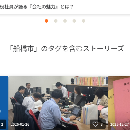
中途入社ならではの視点のイン
item
item
item
item
item
0
1
2
3
4
「船橋市」のタグを含むストーリーズ
2026-01-26
2025-12-27
2
3