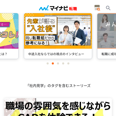
の視点のインタビュー
転職に成功した先輩たちのインタビュー
item
item
item
item
item
0
1
2
3
4
Item
3
of
5
「社内見学」のタグを含むストーリーズ