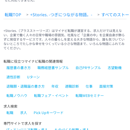
せに対応できません。
転職TOP
+Stories. -つぎにつながる物語。-
すべてのストー
>
>
+Stories.（プラスストーリーズ）はマイナビ転職が運営する、求人だけでは見えな
い、企業で働く人々の日常や職場の雰囲気、社風など「企業の中」を企業自身が飾ら
ずに発信するサービスです。人々の暮らしを変える大きな物語から、誰も気づいてい
ないところでたしかな幸せをつくっている小さな物語まで、いろんな物語にふれてみ
てください。
転職に役立つマイナビ転職の関連情報
履歴書の書き方
職務経歴書サンプル
自己PRサンプル
志望動機
適性診断
Uターン
退職願・退職届の書き方
年収
適職診断
仕事
面接対策
転職ノウハウ
転職フェア・イベント
転職WEBセミナー
求人検索
転職
求人
Pick Upキーワード
専門サイトで求人を探す
IT・エンジニア転職・求人
ものづくり転職・求人