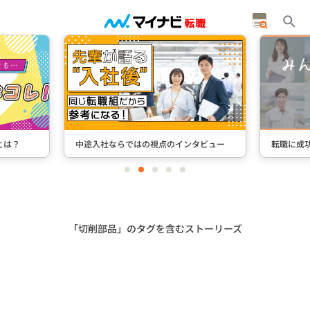
とは？
中途入社ならではの視点のインタビュー
転職に成
item
item
item
item
item
0
1
2
3
4
Item
2
of
5
「切削部品」のタグを含むストーリーズ