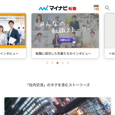
タビュー
転職に成功した先輩たちのインタビュー
＋Stori
item
item
item
item
item
0
1
2
3
4
Item
3
of
5
「社内交流」のタグを含むストーリーズ