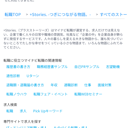
せに対応できません。
転職TOP
+Stories. -つぎにつながる物語。-
すべてのストー
>
>
+Stories.（プラスストーリーズ）はマイナビ転職が運営する、求人だけでは見えな
い、企業で働く人々の日常や職場の雰囲気、社風など「企業の中」を企業自身が飾ら
ずに発信するサービスです。人々の暮らしを変える大きな物語から、誰も気づいてい
ないところでたしかな幸せをつくっている小さな物語まで、いろんな物語にふれてみ
てください。
転職に役立つマイナビ転職の関連情報
履歴書の書き方
職務経歴書サンプル
自己PRサンプル
志望動機
適性診断
Uターン
退職願・退職届の書き方
年収
適職診断
仕事
面接対策
転職ノウハウ
転職フェア・イベント
転職WEBセミナー
求人検索
転職
求人
Pick Upキーワード
専門サイトで求人を探す
IT・エンジニア転職・求人
ものづくり転職・求人