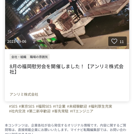
2023-09-06
11
会社・組織
職場の雰囲気
8月の福岡慰労会を開催しました！【アンリミ株式会
社】
アンリミ株式会社
#SES
#東京SES
#福岡SES
#IT企業
#未経験歓迎
#福利厚生充実
#社内交流
#第二新卒歓迎
#客先常駐
#ITエンジニア
本コンテンツは、企業各社が自ら発信するオリジナル情報です。内容に関するご質
問等は、直接掲載企業にお願いいたします。マイナビ転職編集部では、お問い合わ