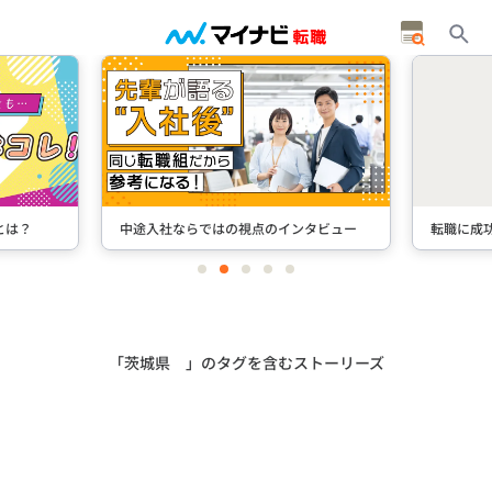
とは？
中途入社ならではの視点のインタビュー
転職に成
item
item
item
item
item
0
1
2
3
4
Item
2
of
5
「茨城県 」のタグを含むストーリーズ