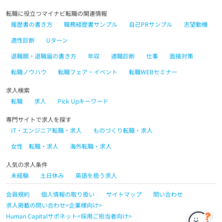
転職に役立つマイナビ転職の関連情報
履歴書の書き方
職務経歴書サンプル
自己PRサンプル
志望動機
適性診断
Uターン
退職願・退職届の書き方
年収
適職診断
仕事
面接対策
転職ノウハウ
転職フェア・イベント
転職WEBセミナー
求人検索
転職
求人
Pick Upキーワード
専門サイトで求人を探す
IT・エンジニア転職・求人
ものづくり転職・求人
女性 転職・求人
海外転職・求人
人気の求人条件
未経験
土日休み
英語を扱う求人
会員規約
個人情報の取り扱い
サイトマップ
問い合わせ
求人掲載の問い合わせ<企業様向け>
Human Capitalサポネット<採用ご担当者向け>