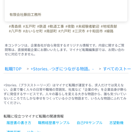
有限会社藤田工務所
#青森県
#五戸町
#鉄道
#軌道工事
#夜勤
#未経験者歓迎
#地域貢献
#八戸市
#おいらせ町
#南部町
#六戸町
#三沢市
#十和田市
#線路
#階上町
本コンテンツは、企業各社が自ら発信するオリジナル情報です。内容に関するご質
問等は、直接掲載企業にお願いいたします。マイナビ転職編集部では、お問い合わ
せに対応できません。
転職TOP
+Stories. -つぎにつながる物語。-
すべてのストー
>
>
+Stories.（プラスストーリーズ）はマイナビ転職が運営する、求人だけでは見えな
い、企業で働く人々の日常や職場の雰囲気、社風など「企業の中」を企業自身が飾ら
ずに発信するサービスです。人々の暮らしを変える大きな物語から、誰も気づいてい
ないところでたしかな幸せをつくっている小さな物語まで、いろんな物語にふれてみ
てください。
転職に役立つマイナビ転職の関連情報
履歴書の書き方
職務経歴書サンプル
自己PRサンプル
志望動機
適性診断
Uターン