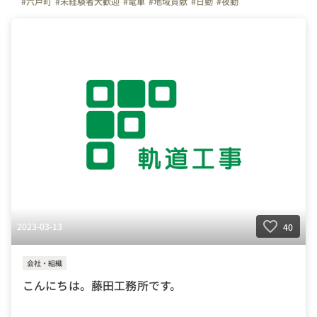
#六戸町
#未経験者大歓迎
#電車
#地域貢献
#日勤
#夜勤
2023-03-13
40
会社・組織
こんにちは。藤田工務所です。