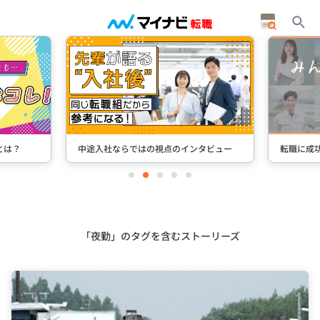
とは？
中途入社ならではの視点のインタビュー
転職に成
item
item
item
item
item
0
1
2
3
4
Item
2
of
5
「夜勤」のタグを含むストーリーズ