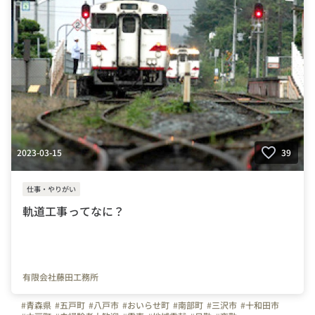
2023-03-15
39
仕事・やりがい
軌道工事ってなに？
有限会社藤田工務所
#青森県
#五戸町
#八戸市
#おいらせ町
#南部町
#三沢市
#十和田市