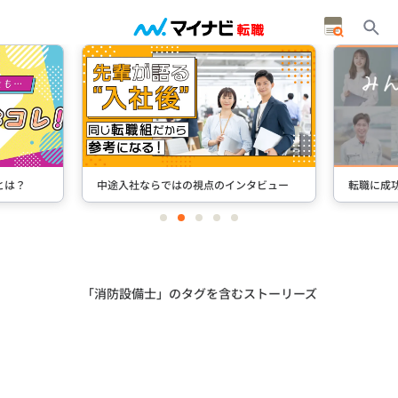
とは？
中途入社ならではの視点のインタビュー
転職に成
item
item
item
item
item
0
1
2
3
4
Item
2
of
5
「消防設備士」のタグを含むストーリーズ