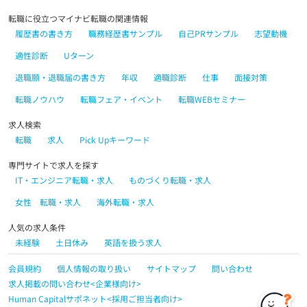
転職に役立つマイナビ転職の関連情報
履歴書の書き方
職務経歴書サンプル
自己PRサンプル
志望動機
適性診断
Uターン
退職願・退職届の書き方
年収
適職診断
仕事
面接対策
転職ノウハウ
転職フェア・イベント
転職WEBセミナー
求人検索
転職
求人
Pick Upキーワード
専門サイトで求人を探す
IT・エンジニア転職・求人
ものづくり転職・求人
女性 転職・求人
海外転職・求人
人気の求人条件
未経験
土日休み
英語を扱う求人
会員規約
個人情報の取り扱い
サイトマップ
問い合わせ
求人掲載の問い合わせ<企業様向け>
Human Capitalサポネット<採用ご担当者向け>