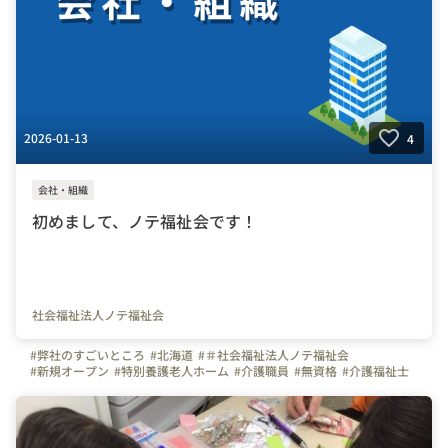
2026-01-13
4
会社・組織
初めまして、ノテ福祉会です！
社会福祉法人ノテ福祉会
#弊社のすごいところ
#北海道
#＃社会福祉法人ノテ福祉会
#新規オープン
#特別養護老人ホーム
#介護職員
#無資格
#介護福祉士
#実務者研修
#初任者研修