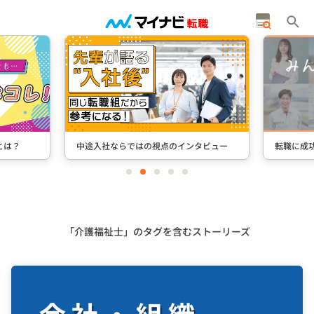
とは？
中途入社ならではの視点のインタビュー
転職に成
item
item
item
item
item
0
1
2
3
4
Item
2
of
5
「介護福祉士」のタグを含むストーリーズ