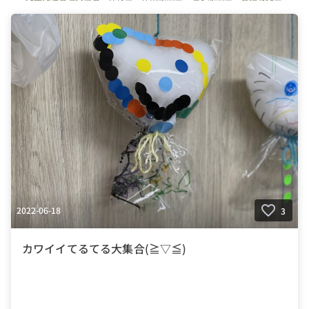
#臨床心理士
#公認心理士
#認定心理士
#精神保健福祉士
#社会福祉士
#介護福祉士
#幼稚園教諭
#小学校教諭
#発達障害
#自閉症
#ＡＤＨＤ
#広汎性発達障害
#精神発達遅滞
#協調性運動障害
#ＡＳＤ
#ＤＣＤ
#LDs
#PDD
#MR
2022-06-18
3
カワイイてるてる大集合(≧▽≦)