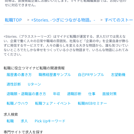
問等は、直接掲載企業にお願いいたします。マイナビ転職編集部では、お問い合わ
せに対応できません。
転職TOP
+Stories. -つぎにつながる物語。-
すべてのストー
>
>
+Stories.（プラスストーリーズ）はマイナビ転職が運営する、求人だけでは見えな
い、企業で働く人々の日常や職場の雰囲気、社風など「企業の中」を企業自身が飾ら
ずに発信するサービスです。人々の暮らしを変える大きな物語から、誰も気づいてい
ないところでたしかな幸せをつくっている小さな物語まで、いろんな物語にふれてみ
てください。
転職に役立つマイナビ転職の関連情報
履歴書の書き方
職務経歴書サンプル
自己PRサンプル
志望動機
適性診断
Uターン
退職願・退職届の書き方
年収
適職診断
仕事
面接対策
転職ノウハウ
転職フェア・イベント
転職WEBセミナー
求人検索
転職
求人
Pick Upキーワード
専門サイトで求人を探す