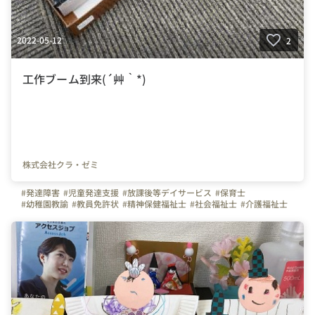
2022-05-12
2
工作ブーム到来(´艸｀*)
株式会社クラ・ゼミ
#発達障害
#児童発達支援
#放課後等デイサービス
#保育士
#幼稚園教諭
#教員免許状
#精神保健福祉士
#社会福祉士
#介護福祉士
#言語聴覚士
#作業療法士
#理学療法士
#臨床心理士
#公認心理士
#看護師
#児童指導員