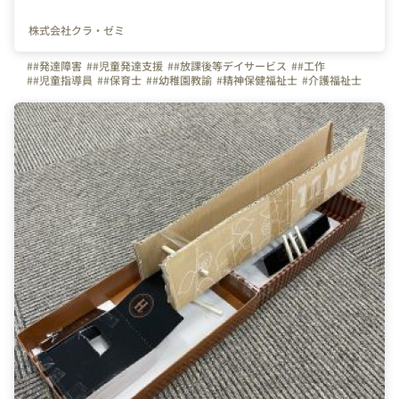
株式会社クラ・ゼミ
##発達障害
##児童発達支援
##放課後等デイサービス
##工作
##児童指導員
##保育士
##幼稚園教諭
#精神保健福祉士
#介護福祉士
#社会福祉士
#公認心理士
#臨床心理士
#認定心理士
#自閉症スペクトラム
#広汎性発達障害
#注意欠陥多動性障害
#精神発達遅滞
#学習障害