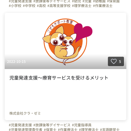
#児童発達支援
#放課後等デイサービス
#幼児
#児童
#幼稚園
#保育園
#小学校
#中学校
#高校
#高等支援学校
#理学療法士
#作業療法士
#言語聴覚士
#臨床心理士
#公認心理士
#認定心理士
#保育士
#社会福祉士
#精神保健福祉士
#介護福祉士
#教員免許状
#幼稚園教諭
#児童指導員
#発達障害
#自閉症
#精神発達遅滞
#注意欠陥多動性障害
#識字障害
#ASD
#PDD
#ADHD
#LD
#LDs
#SLD
#DCC
2022-10-15
5
児童発達支援～療育サービスを受けるメリット
株式会社クラ・ゼミ
#児童発達支援
#放課後等デイサービス
#児童指導員
#児童発達管理責任者
#保育士
#作業療法士
#理学療法士
#言語聴覚士