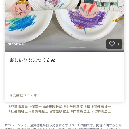
2022-02-26
3
楽しいひなまつり🌸🎎
株式会社クラ・ゼミ
#児童指導員
#保育士
#幼稚園教諭
#小学校教諭
#精神保健福祉士
#社会福祉士
#介護福祉士
#言語聴覚士
#作業療法士
#理学療法士
#臨床心理士
#公認心理士
#発達障害
#放課後等デイサービス
#児童発達支援
本コンテンツは、企業各社が自ら発信するオリジナル情報です。内容に関するご質